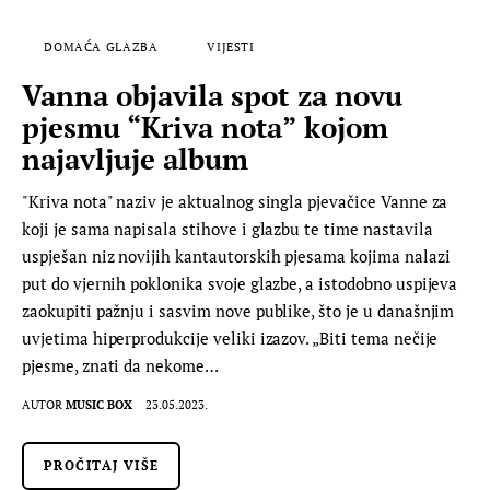
DOMAĆA GLAZBA
VIJESTI
Vanna objavila spot za novu
pjesmu “Kriva nota” kojom
najavljuje album
"Kriva nota" naziv je aktualnog singla pjevačice Vanne za
koji je sama napisala stihove i glazbu te time nastavila
uspješan niz novijih kantautorskih pjesama kojima nalazi
put do vjernih poklonika svoje glazbe, a istodobno uspijeva
zaokupiti pažnju i sasvim nove publike, što je u današnjim
uvjetima hiperprodukcije veliki izazov. „Biti tema nečije
pjesme, znati da nekome…
AUTOR
MUSIC BOX
23.05.2023.
PROČITAJ VIŠE