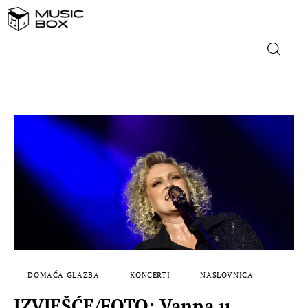
NASLOVNICA
DOMAĆA GLAZBA
STRANA GLAZBA
FILM
MUSIC BOX
DOMAĆA GLAZBA
KONCERTI
NASLOVNICA
IZVJEŠĆE/FOTO: Vanna u