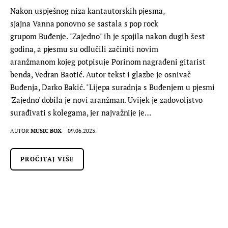
Nakon uspješnog niza kantautorskih pjesma,
sjajna Vanna ponovno se sastala s pop rock
grupom Buđenje. "Zajedno" ih je spojila nakon dugih šest
godina, a pjesmu su odlučili začiniti novim
aranžmanom kojeg potpisuje Porinom nagrađeni gitarist
benda, Vedran Baotić. Autor tekst i glazbe je osnivač
Buđenja, Darko Bakić. "Lijepa suradnja s Buđenjem u pjesmi
'Zajedno' dobila je novi aranžman. Uvijek je zadovoljstvo
surađivati s kolegama, jer najvažnije je…
AUTOR
MUSIC BOX
09.06.2023.
PROČITAJ VIŠE