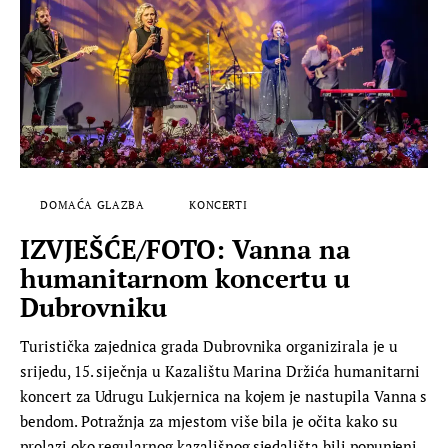
DOMAĆA GLAZBA
KONCERTI
IZVJEŠĆE/FOTO: Vanna na
humanitarnom koncertu u
Dubrovniku
Turistička zajednica grada Dubrovnika organizirala je u
srijedu, 15. siječnja u Kazalištu Marina Držića humanitarni
koncert za Udrugu Lukjernica na kojem je nastupila Vanna s
bendom. Potražnja za mjestom više bila je očita kako su
prolazi oko regularnog kazališnog sjedališta bili popunjeni