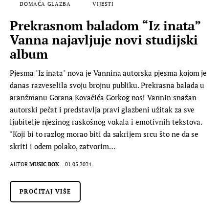
DOMAĆA GLAZBA
VIJESTI
Prekrasnom baladom “Iz inata”
Vanna najavljuje novi studijski
album
Pjesma "Iz inata" nova je Vannina autorska pjesma kojom je
danas razveselila svoju brojnu publiku. Prekrasna balada u
aranžmanu Gorana Kovačića Gorkog nosi Vannin snažan
autorski pečat i predstavlja pravi glazbeni užitak za sve
ljubitelje njezinog raskošnog vokala i emotivnih tekstova.
"Koji bi to razlog morao biti da sakrijem srcu što ne da se
skriti i odem polako, zatvorim…
AUTOR
MUSIC BOX
01.05.2024.
PROČITAJ VIŠE