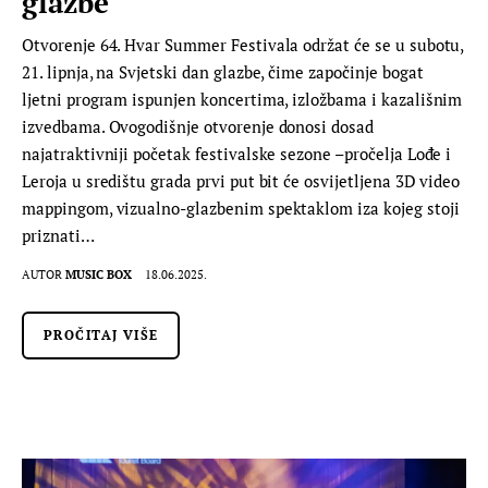
glazbe
Otvorenje 64. Hvar Summer Festivala održat će se u subotu,
21. lipnja, na Svjetski dan glazbe, čime započinje bogat
ljetni program ispunjen koncertima, izložbama i kazališnim
izvedbama. Ovogodišnje otvorenje donosi dosad
najatraktivniji početak festivalske sezone –pročelja Lođe i
Leroja u središtu grada prvi put bit će osvijetljena 3D video
mappingom, vizualno-glazbenim spektaklom iza kojeg stoji
priznati…
AUTOR
MUSIC BOX
18.06.2025.
PROČITAJ VIŠE