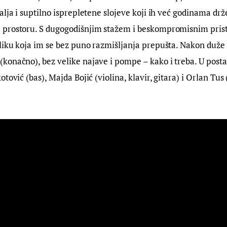
alja i suptilno isprepletene slojeve koji ih već godinama drže
prostoru. S dugogodišnjim stažem i beskompromisnim prist
liku koja im se bez puno razmišljanja prepušta. Nakon duže 
onačno), bez velike najave i pompe – kako i treba. U postav
tović (bas), Majda Bojić (violina, klavir, gitara) i Orlan Tus (