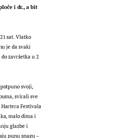
oče i dr., a bit 
21 sat. Vlatko 
nu je da svaki 
 do završetka u 2 
 potpuno svoji, 
buma, svirali sve 
 Hartera Festivala 
aka, malo dima i 
anju glazbe i 
vaju punu snagu – 