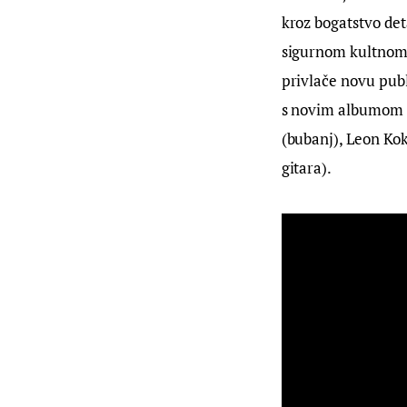
kroz bogatstvo det
sigurnom kultnom 
privlače novu pub
s novim albumom (k
(bubanj), Leon Koko
gitara).