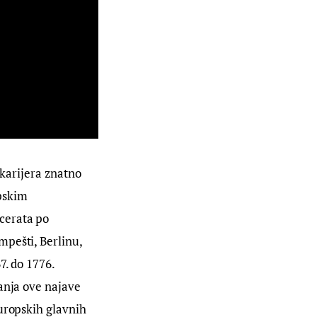
 karijera znatno 
pskim 
cerata po 
pešti, Berlinu, 
. do 1776. 
anja ove najave 
uropskih glavnih 