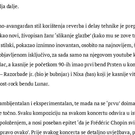
ja dalje.
o-avangardan stil korištenja reverba i delay tehnike je pre
kao novi, živopisan žanr ‘slikanje glazbe’ (kako mu se zove t
, stilski, pokazao iznimno inovantan, osobito na najnovijem
objavljenom isključivo, za sada samo na njegovom youtube k
lac, a kasnije je početkom 90-ih imao prvi bend Prsten u ko
 – Razorbade jr. (bio je bubnjar) i Nixa (bas) koji je kasnije 
ost-rock bendu Lunar.
 ambijentalan i eksperimentalan, te mada na se ‘prvu’ doim
je točno. Svaku kompoziciju na svakom koncertu odsvira u is
položenjem, a nosi poseban epitet ‘da je Frédéric Chopin svi
upravo ovako’. Prije svakog koncerta se detaljno uvježbava, 