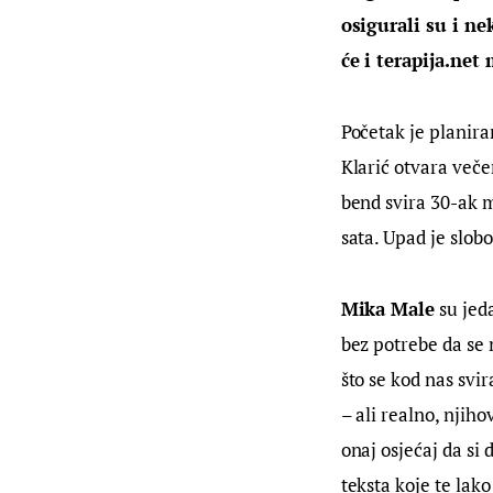
osigurali su i ne
će i terapija.net
Početak je planira
Klarić otvara večer
bend svira 30-ak m
sata. Upad je slob
Mika Male
 su jed
bez potrebe da se 
što se kod nas svi
– ali realno, njih
onaj osjećaj da si 
teksta koje te lak