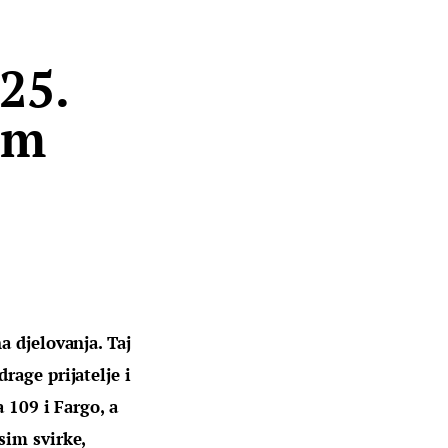
 25.
om
 djelovanja. Taj 
age prijatelje i 
 109 i Fargo, a 
sim svirke, 