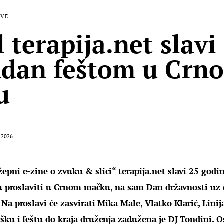
AVE
 terapija.net slavi
dan feštom u Crn
u
.2026.
pni e-zine o zvuku & slici“ terapija.net slavi 25 godina
su proslaviti u Crnom mačku, na sam Dan državnosti uz dr
Na proslavi će zasvirati Mika Male, Vlatko Klarić, Linija
šku i feštu do kraja druženja zadužena je DJ Tondini. O