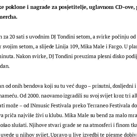
ke poklone i nagrade za posjetitelje, uglavnom CD-ove, pl
 mercha.
n za 20 sati s uvodnim DJ Tondini setom, a svirke počinju od 
 svojim setom, a slijede Linija 109, Mika Male i Fargo. U pla
inuta. Nakon svirke, DJ Tondini preuzima plesni disko podij
odan.
an od onih bendova koji su tu već dugo – prisutni, dosljedni i
nameću. Od 2000. naovamo izgradili su svoj svijet kroz tri al
rati može – od INmusic Festivala preko Terraneo Festivala do
ova priča najviše živi u klubu. Mika Male su bend za malo mr
došao slušati. Njihove stvari grade se na atmosferi i finom tk
o uvede u njihov svijet. Upravo u live izvedbi te pjesme dobi