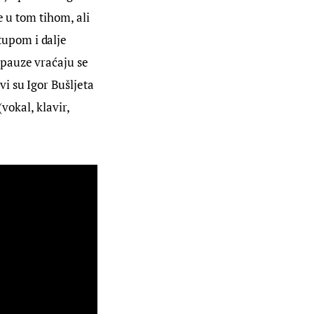
 u tom tihom, ali 
upom i dalje 
pauze vraćaju se 
i su Igor Bušljeta 
vokal, klavir, 