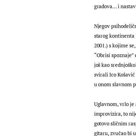
gradova… i nastavl
Njegov psihodeličn
starog kontinenta 
2001.) s kojime se
“Obrisi spoznaje” 
još kao srednjoško
svirali Ico Košavić
u onom slavnom p
Uglavnom, vrlo je
improvizira, to ni
gotovo sličnim ras
gitaru, zvučao bi 