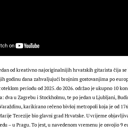
jedan od kreativno najoriginalnijih hrvatskih gitarista čija se
njih godinu dana zahvaljujući brojnim gostovanjima po euro
oteklom periodu od 2025. do 2026. održao je ukupno 10 kon
 dva u Zagrebu i Stockholmu, te po jedan u Ljubljani, Budim
Varaždinu, karikirano rečeno bivšoj metropoli koja je od 1767
arije Terezije bio glavni grad Hrvatske. U vrijeme objavljiv
 redu – u Pragu. To jest, u navedenom vremenu je osvojio 9 e