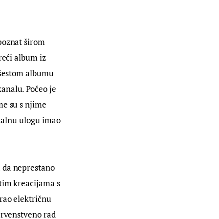
poznat širom 
reći album iz 
, šestom albumu 
analu. Počeo je 
me su s njime 
vitalnu ulogu imao 
a da neprestano 
tim kreacijama s 
rao električnu 
prvenstveno rad 