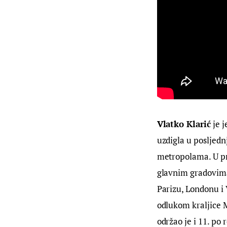
Vlatko Klarić
 je 
uzdigla u posljed
metropolama. U pr
glavnim gradovima:
Parizu, Londonu i 
odlukom kraljice M
održao je i 11. po