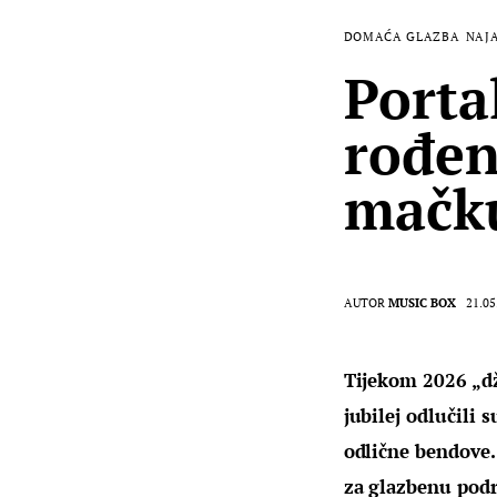
DOMAĆA GLAZBA
NAJ
Portal
rođen
mačk
AUTOR
MUSIC BOX
21.05
Tijekom 2026 „dže
jubilej odlučili 
odlične bendove. 
za glazbenu podr