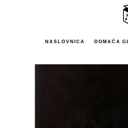
NASLOVNICA
DOMAĆA GLAZBA
STRANA GLAZBA
NASLOVNICA
DOMAĆA G
FILM
MUSIC BOX