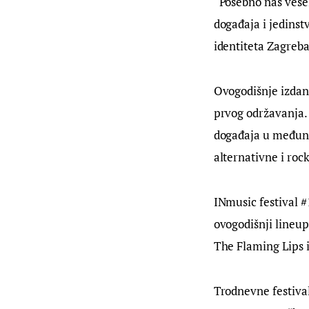
“Posebno nas vese
događaja i jedinst
identiteta Zagreba
Ovogodišnje izdanj
prvog održavanja. 
događaja u međunar
alternativne i roc
INmusic festival #
ovogodišnji lineup
The Flaming Lips i
Trodnevne festiva