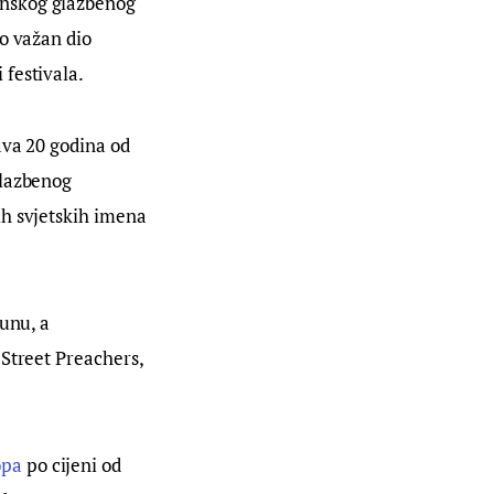
unskog glazbenog 
o važan dio 
 festivala.
ava 20 godina od 
glazbenog 
h svjetskih imena 
unu, a 
Street Preachers, 
opa
 po cijeni od 