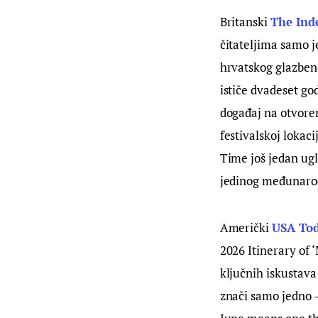
Britanski 
The Ind
čitateljima samo j
hrvatskog glazbeno
ističe dvadeset go
događaj na otvore
festivalskoj lokaci
Time još jedan ugl
jedinog međunarod
Američki 
USA To
2026 Itinerary of 
ključnih iskustava
znači samo jedno –