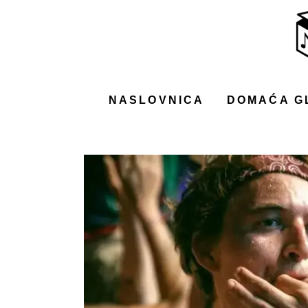
NASLOVNICA
DOMAĆA GLAZBA
STRANA GLAZBA
NASLOVNICA
DOMAĆA G
FILM
MUSIC BOX