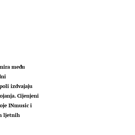
onira među 
dni 
oli izdvajaju 
janja. Cijenjeni 
oje INmusic i 
 ljetnih 