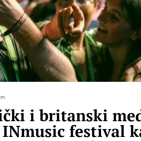
STI
čki i britanski med
u INmusic festival 