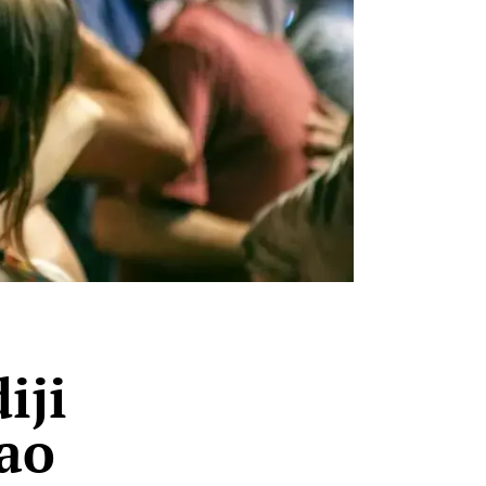
iji
kao