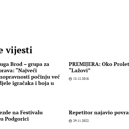
 vijesti
ga Brod – grupa za
PREMIJERA: Oko Prole
prava: “Najveći
“Lažovi”
nopravnosti počinju već
13.12.2018.
jele igračaka i boja u
ezde na Festivalu
Repetitor najavio povr
 u Podgorici
29.11.2022.