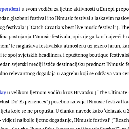
ependent
 u svom vodiču za ljetne aktivnosti u Europi prepo
edan glazbeni festival i to INmusic festival s laskavim naslo
g festivala’ (“Catch Croatia’s best live music festival”). T
dina postojanja INmusic festivala, opisuje ga kao ‘najveći hr
nom’ te naglašava festivalsku atmosferu uz jezero Jarun, ka
ji te spoj svjetskih headlinera i opuštenog boutique festivals
edan svjetski mediji ističe destinacijsku prednost INmusic fe
no relevantnog događaja u Zagrebu koji se održava van cen
day
 u velikom ljetnom vodiču kroz Hrvatsku (“The Ultimat
‘Must-Do’ Experiences”) posebno izdvaja INmusic festival ka
 ljeta koje se ne propušta. U članku navode kako ‘dolazak u 
 vidjeti najbolje ljetno događanje, INmusic festival’ (“Reach