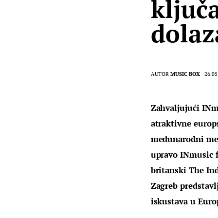
ključ
dolaz
AUTOR
MUSIC BOX
26.05
Zahvaljujući INmu
atraktivne europs
međunarodni medi
upravo INmusic fe
britanski The In
Zagreb predstavl
iskustava u Euro