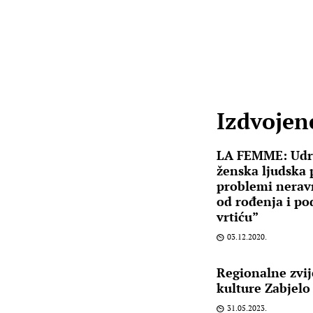
Izdvojene
LA FEMME: Udru
ženska ljudska 
problemi nerav
od rođenja i pod
vrtiću”
03.12.2020.
Regionalne zvij
kulture Zabjelo
31.05.2023.