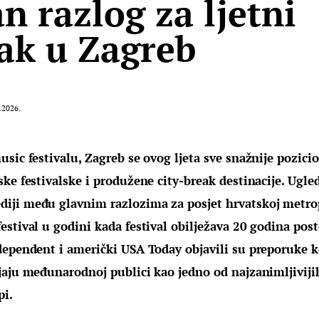
an razlog za ljetni
ak u Zagreb
.2026.
sic festivalu, Zagreb se ovog ljeta sve snažnije pozici
ke festivalske i produžene city-break destinacije. Ugle
ji među glavnim razlozima za posjet hrvatskoj metrop
stival u godini kada festival obilježava 20 godina posto
dependent i američki USA Today objavili su preporuke k
jaju međunarodnoj publici kao jedno od najzanimljivijih
pi.