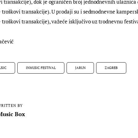
i transakcije), dok je ograničen broj jednodnevnih ulaznica
+ troškovi transakcije). U prodaji su i sedmodnevne kampers
+ troškovi transakcije), važeće isključivo uz trodnevnu festiv
ačević
USIC
INMUSIC FESTIVAL
JARUN
ZAGREB
RITTEN BY
Music Box