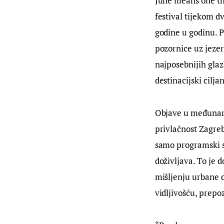
June means one thi
festival tijekom d
godine u godinu. P
pozornice uz jezer
najposebnijih glaz
destinacijski cilj
Objave u međunaro
privlačnost Zagreb
samo programski sa
doživljava. To je 
mišljenju urbane 
vidljivošću, prepo