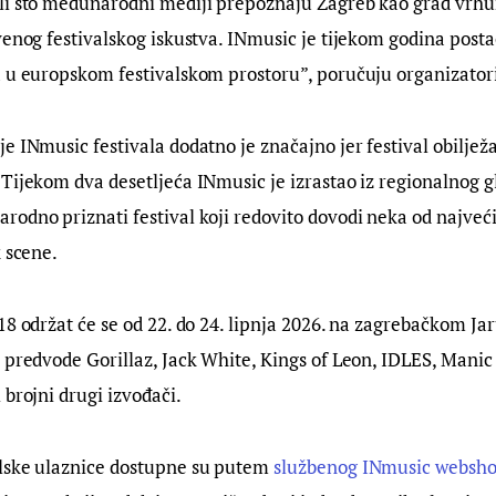
li što međunarodni mediji prepoznaju Zagreb kao grad vrh
venog festivalskog iskustva. INmusic je tijekom godina posta
 u europskom festivalskom prostoru”, poručuju organizatori
e INmusic festivala dodatno je značajno jer festival obiljež
Tijekom dva desetljeća INmusic je izrastao iz regionalnog 
odno priznati festival koji redovito dovodi neka od najveći
k scene.
18 održat će se od 22. do 24. lipnja 2026. na zagrebačkom Jar
 predvode Gorillaz, Jack White, Kings of Leon, IDLES, Manic 
 brojni drugi izvođači.
lske ulaznice dostupne su putem 
službenog INmusic websh