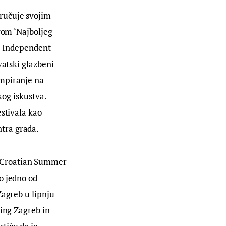
ručuje svojim 
vom ‘Najboljeg 
he Independent 
vatski glazbeni 
mpiranje na 
kog iskustva. 
stivala kao 
tra grada.
e Croatian Summer 
o jedno od 
Zagreb u lipnju 
ing Zagreb in 