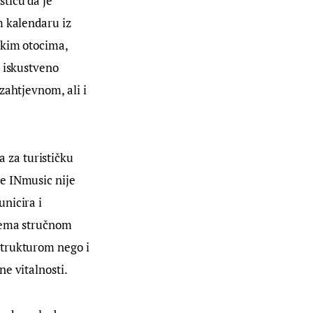
tiču da je 
m kalendaru iz 
skim otocima, 
 iskustveno 
zahtjevnom, ali i 
za turističku 
e INmusic nije 
nicira i 
prema stručnom 
strukturom nego i 
e vitalnosti.