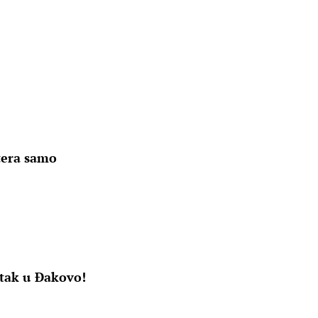
tera samo
atak u Đakovo!