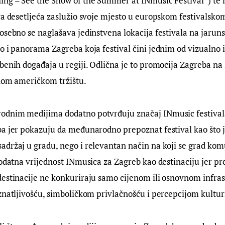
ng – See the Show of the Summer at INmusic Festival“) te is
va desetljeća zaslužio svoje mjesto u europskom festivalsko
osebno se naglašava jedinstvena lokacija festivala na jarun
o i panorama Zagreba koja festival čini jednim od vizualno i
benih događaja u regiji. Odlična je to promocija Zagreba na 
anom američkom tržištu.
dnim medijima dodatno potvrđuju značaj INmusic festivala 
a jer pokazuju da međunarodno prepoznat festival kao što j
držaj u gradu, nego i relevantan način na koji se grad komu
dodatna vrijednost INmusica za Zagreb kao destinaciju jer 
destinacije ne konkuriraju samo cijenom ili osnovnom infra
znatljivošću, simboličkom privlačnošću i percepcijom kulturn