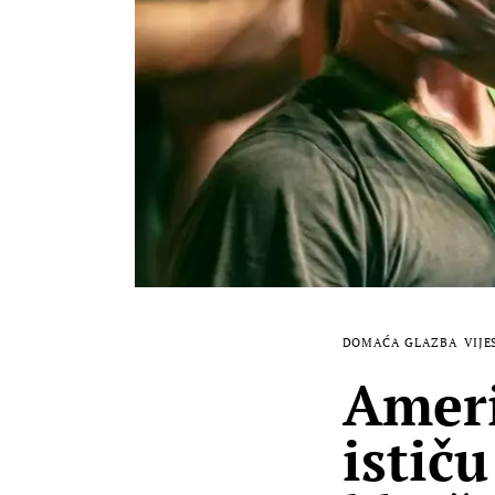
DOMAĆA GLAZBA
VIJE
Ameri
istič