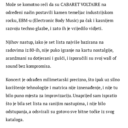
Može se komotno reći da su CABARET VOLTAIRE na 
određeni način postavili kamen temeljac industrijskom 
rocku, EBM-u (Electronic Body Music) pa čak i kasnijem 
razvoju techno glazbe, i zato ih je vrijedilo vidjeti.
Njihov nastup, iako je set lista najviše bazirana na 
radovima iz 80-ih, nije puko igranje na kartu nostalgije, 
aranžmani su dotjerani i gušći, i isporučili su svoj wall of 
sound bez kompromisa.
Koncert je odrađen milimetarski precizno, što ipak uz silno 
korištenje tehnologije i matrica nije iznenađenje, i nije tu 
bilo puno mjesta za improvizaciju. Unaprijed sam ispratio 
što je bila set lista na ranijim nastupima, i nije bilo 
odstupanja, a odsvirali su gotovo sve bitne točke iz svog 
kataloga.