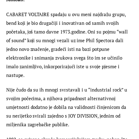
CABARET VOLTAIRE spadaju u ovu meni najdražu grupu, 
bend koji je bio drugačiji i inovativan od samih svojih 
početaka, još tamo davne 1973.godine. Oni su pojmu “wall 
of sound” koji su mnogi vezali uz ime Phil Spectora dali 
jedno novo značenje, gradeći isti na bazi potpune 
elektronike i snimanja zvukova svega što im se učinilo 
imalo zanimljivo, inkorporirajući iste u svoje pjesme i 
nastupe.
Nije čudo da su ih mnogi svrstavali i u “industrial rock” u 
svojim počecima, a njihova pripadnost alternativnoj 
umjetnosti dodatno je dobila na validnosti činjenicom da 
su nerijetko svirali zajedno s JOY DIVISION, jednim od 
miljenika zagrebačke publike.