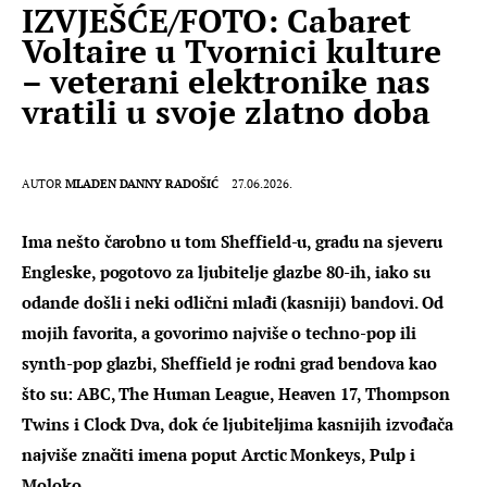
IZVJEŠĆE/FOTO: Cabaret
Voltaire u Tvornici kulture
– veterani elektronike nas
vratili u svoje zlatno doba
AUTOR
MLADEN DANNY RADOŠIĆ
27.06.2026.
Ima nešto čarobno u tom Sheffield-u, gradu na sjeveru 
Engleske, pogotovo za ljubitelje glazbe 80-ih, iako su 
odande došli i neki odlični mlađi (kasniji) bandovi. Od 
mojih favorita, a govorimo najviše o techno-pop ili 
synth-pop glazbi, Sheffield je rodni grad bendova kao 
što su: ABC, The Human League, Heaven 17, Thompson 
Twins i Clock Dva, dok će ljubiteljima kasnijih izvođača 
najviše značiti imena poput Arctic Monkeys, Pulp i 
Moloko.