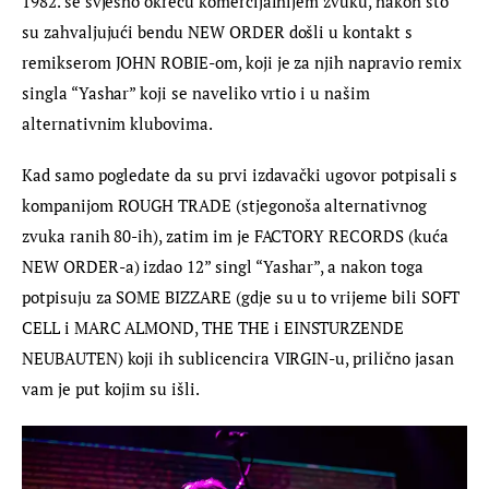
1982. se svjesno okreću komercijalnijem zvuku, nakon što 
su zahvaljujući bendu NEW ORDER došli u kontakt s 
remikserom JOHN ROBIE-om, koji je za njih napravio remix 
singla “Yashar” koji se naveliko vrtio i u našim 
alternativnim klubovima.
Kad samo pogledate da su prvi izdavački ugovor potpisali s 
kompanijom ROUGH TRADE (stjegonoša alternativnog 
zvuka ranih 80-ih), zatim im je FACTORY RECORDS (kuća 
NEW ORDER-a) izdao 12” singl “Yashar”, a nakon toga 
potpisuju za SOME BIZZARE (gdje su u to vrijeme bili SOFT 
CELL i MARC ALMOND, THE THE i EINSTURZENDE 
NEUBAUTEN) koji ih sublicencira VIRGIN-u, prilično jasan 
vam je put kojim su išli.