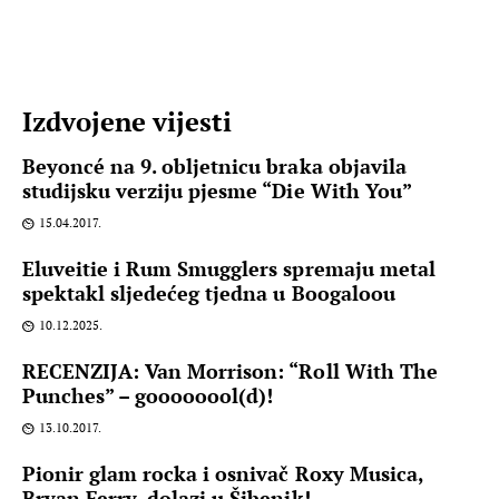
Izdvojene vijesti
Beyoncé na 9. obljetnicu braka objavila
studijsku verziju pjesme “Die With You”
15.04.2017.
Eluveitie i Rum Smugglers spremaju metal
spektakl sljedećeg tjedna u Boogaloou
10.12.2025.
RECENZIJA: Van Morrison: “Roll With The
Punches” – goooooool(d)!
13.10.2017.
Pionir glam rocka i osnivač Roxy Musica,
Bryan Ferry, dolazi u Šibenik!