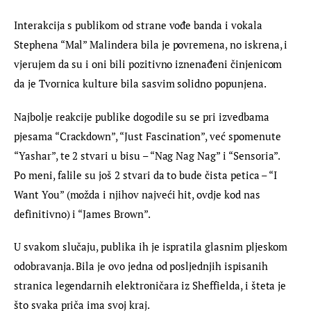
Interakcija s publikom od strane vođe banda i vokala 
Stephena “Mal” Malindera bila je povremena, no iskrena, i 
vjerujem da su i oni bili pozitivno iznenađeni činjenicom 
da je Tvornica kulture bila sasvim solidno popunjena.
Najbolje reakcije publike dogodile su se pri izvedbama 
pjesama “Crackdown”, “Just Fascination”, već spomenute 
“Yashar”, te 2 stvari u bisu – “Nag Nag Nag” i “Sensoria”. 
Po meni, falile su još 2 stvari da to bude čista petica – “I 
Want You” (možda i njihov najveći hit, ovdje kod nas 
definitivno) i “James Brown”.
U svakom slučaju, publika ih je ispratila glasnim pljeskom 
odobravanja. Bila je ovo jedna od posljednjih ispisanih 
stranica legendarnih elektroničara iz Sheffielda, i šteta je 
što svaka priča ima svoj kraj.