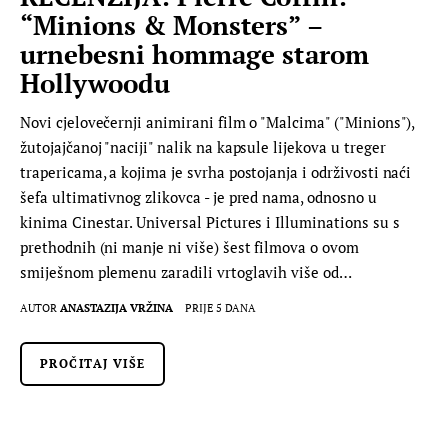
“Minions & Monsters” –
urnebesni hommage starom
Hollywoodu
Novi cjelovečernji animirani film o "Malcima" ("Minions"),
žutojajčanoj "naciji" nalik na kapsule lijekova u treger
trapericama, a kojima je svrha postojanja i održivosti naći
šefa ultimativnog zlikovca - je pred nama, odnosno u
kinima Cinestar. Universal Pictures i Illuminations su s
prethodnih (ni manje ni više) šest filmova o ovom
smiješnom plemenu zaradili vrtoglavih više od…
AUTOR
ANASTAZIJA VRŽINA
PRIJE 5 DANA
PROČITAJ VIŠE