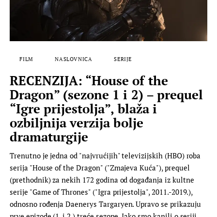
FILM
NASLOVNICA
SERIJE
RECENZIJA: “House of the
Dragon” (sezone 1 i 2) – prequel
“Igre prijestolja”, blaža i
ozbiljnija verzija bolje
dramaturgije
Trenutno je jedna od "najvrućijih" televizijskih (HBO) roba
serija "House of the Dragon" ("Zmajeva Kuća"), prequel
(prethodnik) za nekih 172 godina od događanja iz kultne
serije "Game of Thrones" ("Igra prijestolja", 2011.-2019.),
odnosno rođenja Daenerys Targaryen. Upravo se prikazuju
prve epizode (1. i 2.) treće sezone. Iako smo kanili o seriji