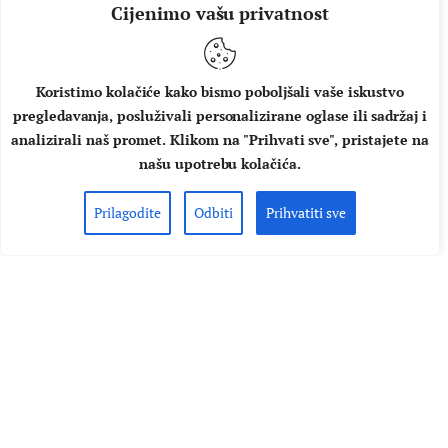
Cijenimo vašu privatnost
Koristimo kolačiće kako bismo poboljšali vaše iskustvo
pregledavanja, posluživali personalizirane oglase ili sadržaj i
analizirali naš promet. Klikom na "Prihvati sve", pristajete na
našu upotrebu kolačića.
FILM
KINO
NASLOVNICA
Prilagodite
Odbiti
Prihvatiti sve
RECENZIJA: Zach Cregger:
“Weapons” – zabavan film
dobrih dijelova, no ne i
homogene cjeline
Sezona Oskara je završila, donijela neke nove rekorde i
neočekivane rezultate. Konkurencija je filmova bila prilično
jaka, a mi smo ih Music Boxu redom recenzirali. Gotovo sve.
Previdjeli smo "Trenutak nestajanja" ("Weapons") iz kojeg je