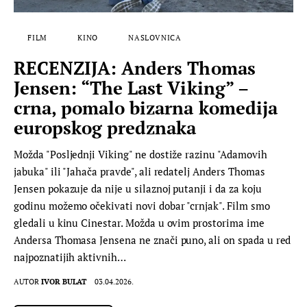
FILM
KINO
NASLOVNICA
RECENZIJA: Anders Thomas
Jensen: “The Last Viking” –
crna, pomalo bizarna komedija
europskog predznaka
Možda "Posljednji Viking" ne dostiže razinu "Adamovih
jabuka" ili "Jahača pravde", ali redatelj Anders Thomas
Jensen pokazuje da nije u silaznoj putanji i da za koju
godinu možemo očekivati novi dobar "crnjak". Film smo
gledali u kinu Cinestar. Možda u ovim prostorima ime
Andersa Thomasa Jensena ne znači puno, ali on spada u red
najpoznatijih aktivnih…
AUTOR
IVOR BULAT
03.04.2026.