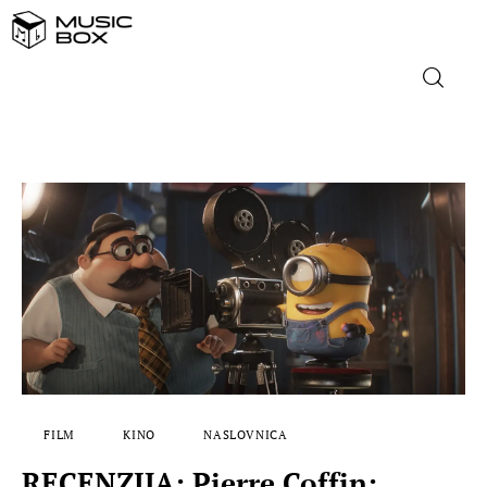
NASLOVNICA
DOMAĆA GLAZBA
STRANA GLAZBA
FILM
MUSIC BOX
FILM
KINO
NASLOVNICA
RECENZIJA: Pierre Coffin: