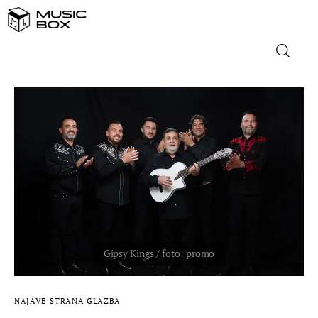
NASLOVNICA
DOMAĆA GLAZBA
STRANA GLAZBA
FILM
MUSIC BOX
NAJAVE
STRANA GLAZBA