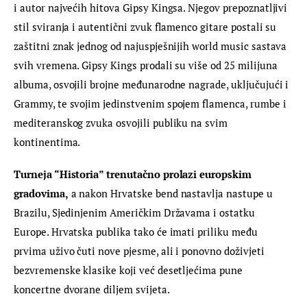
i autor najvećih hitova Gipsy Kingsa. Njegov prepoznatljivi 
stil sviranja i autentični zvuk flamenco gitare postali su 
zaštitni znak jednog od najuspješnijih world music sastava 
svih vremena. Gipsy Kings prodali su više od 25 milijuna 
albuma, osvojili brojne međunarodne nagrade, uključujući i 
Grammy, te svojim jedinstvenim spojem flamenca, rumbe i 
mediteranskog zvuka osvojili publiku na svim 
kontinentima.
Turneja “Historia” trenutačno prolazi europskim 
gradovima,
 a nakon Hrvatske bend nastavlja nastupe u 
Brazilu, Sjedinjenim Američkim Državama i ostatku 
Europe. Hrvatska publika tako će imati priliku među 
prvima uživo čuti nove pjesme, ali i ponovno doživjeti 
bezvremenske klasike koji već desetljećima pune 
koncertne dvorane diljem svijeta.