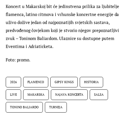
Koncert u Makarskoj bit će jedinstvena prilika za ljubitelje 
flamenca, latino ritmova i vrhunske koncertne energije da 
uživo dožive jedan od najpoznatijih svjetskih sastava, 
predvođenog čovjekom koji je stvorio njegov prepoznatljivi 
zvuk – Toninom Baliardom. Ulaznice su dostupne putem 
Eventima i Adriaticketa.
Foto: promo.
2026
FLAMENCO
GIPSY KINGS
HISTORIA
LIVE
MAKARSKA
NAJAVA KONCERTA
SALSA
TONINO BALIARDO
TURNEJA