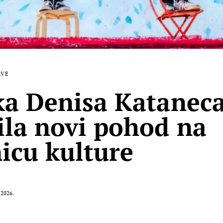
AVE
ka Denisa Katanec
ila novi pohod na
icu kulture
.2026.