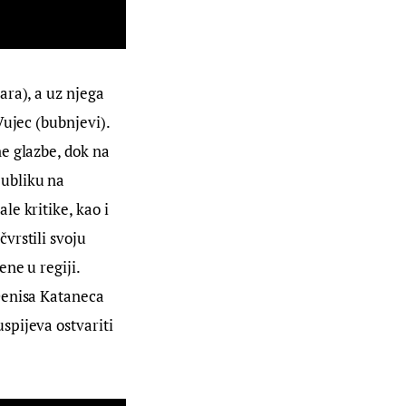
ra), a uz njega 
ujec (bubnjevi). 
e glazbe, dok na 
ubliku na 
e kritike, kao i 
vrstili svoju 
ne u regiji. 
Denisa Kataneca 
pijeva ostvariti 