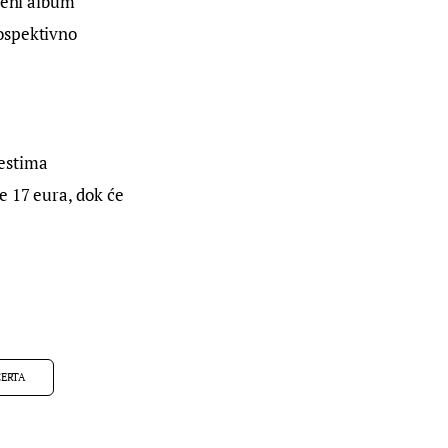
jeni album 
ospektivno 
estima 
e 17 eura, dok će 
ERTA