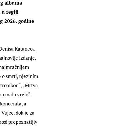
og albuma 
u regiji 
og 2026. godine 
 Denisa Kataneca 
ajnovije izdanje. 
 najmračnijem 
o smrti, njezinim 
 trombon“, „Mrtva 
no malo vrelo“. 
koncerata, a 
Vujec, dok je za 
osi prepoznatljiv 