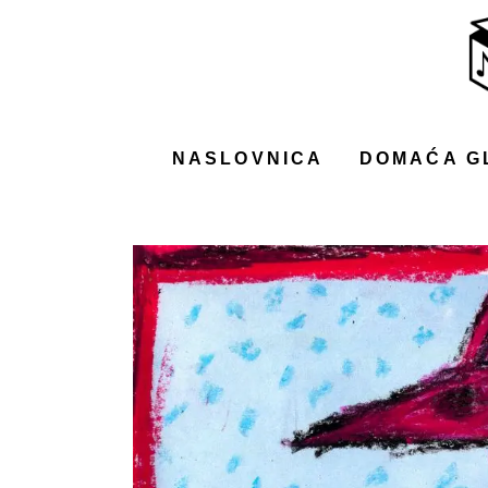
NASLOVNICA
DOMAĆA GLAZBA
STRANA GLAZBA
NASLOVNICA
DOMAĆA G
FILM
MUSIC BOX