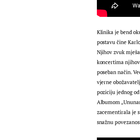
Klinika je bend ok
postavu čine Karlo
Njihov zvuk mješav
koncertima njihov
poseban način. Već
vjerne obožavatelj
poziciju jednog od
Albumom „Ununani“,
zacementirala je s
snažnu povezanost