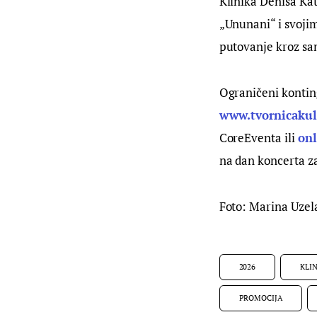
Klinika Denisa Kat
„Ununani“ i svoji
putovanje kroz sa
Ograničeni konting
www.tvornicakul
CoreEventa ili 
onl
na dan koncerta za
Foto: Marina Uzel
2026
KLI
PROMOCIJA