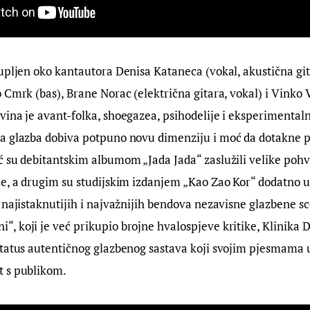
upljen oko kantautora Denisa Kataneca (vokal, akustična gita
 Cmrk (bas), Brane Norac (električna gitara, vokal) i Vinko V
ina je avant-folka, shoegazea, psihodelije i eksperimentaln
a glazba dobiva potpuno novu dimenziju i moć da dotakne p
 su debitantskim albumom „Jada Jada“ zaslužili velike pohval
e, a drugim su studijskim izdanjem „Kao Zao Kor“ dodatno uč
 najistaknutijih i najvažnijih bendova nezavisne glazbene sce
 koji je već prikupio brojne hvalospjeve kritike, Klinika 
tatus autentičnog glazbenog sastava koji svojim pjesmama us
 s publikom.