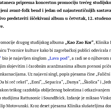
ataneca priprema koncertnu promociju trećeg studijsk
ni avant-folk bend i jedan od najautentičnijih sastava 
ivo predstaviti iščekivani album u četvrtak, 12. studen
e. 
omocije drugog studijskog albuma 
„Kao Zao Kor“
, Klinika
icu Tvornice kulture kako bi zagrebačkoj publici odsvirala n
“
 bio je najavljen singlom 
„Lava pod“
, a radi se o njihovom
ojim slojevitim i čarobnim aranžmanima album prenosi priče 
nkarnacijama. Uz najavni singl, popis pjesama čine „Falični
Da bi reč rekel“, „Eoni“, „Separira“, „Danya“, „Školica“ i „Jed
kon teškog razdoblja obilježenog bolestima i otkazivanjem 
u studijima Rattusonic i SoundBrick. Izdanje je miksao Vinko 
lip Motovunski. Kroz deset pjesama Klinika slušateljima don