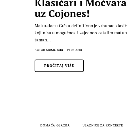
Klasičari i Močvara
uz Cojones!
Maturalac u Grčku definitivno je vrhunac klasiča
koji nisu u mogućnosti zajedno s ostalim maturan
taman…
AUTOR
MUSIC BOX
19.03.2018.
PROČITAJ VIŠE
DOMAĆA GLAZBA
ULAZNICE ZA KONCERTE