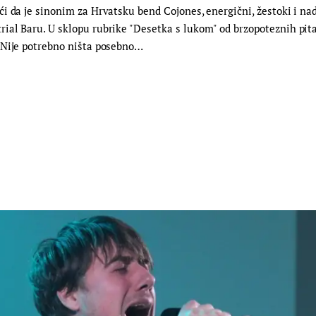
i da je sinonim za Hrvatsku bend Cojones, energični, žestoki i nad
al Baru. U sklopu rubrike "Desetka s lukom" od brzopoteznih pita
 Nije potrebno ništa posebno…