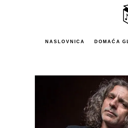
NASLOVNICA
DOMAĆA GLAZBA
STRANA GLAZBA
NASLOVNICA
DOMAĆA G
FILM
MUSIC BOX