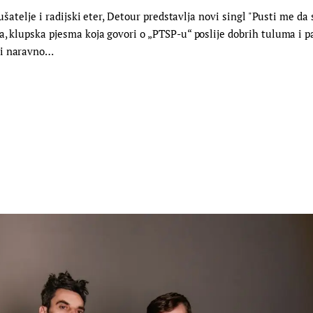
lušatelje i radijski eter, Detour predstavlja novi singl "Pusti me 
a, klupska pjesma koja govori o „PTSP-u“ poslije dobrih tuluma i p
ći naravno…