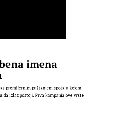
zbena imena
a
anas premijernim puštanjem spota u kojem
ku da izlaz postoji. Prva kampanja ove vrste