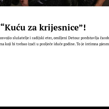
“Kuću za krijesnice”!
osvojio slušatelje i radijski eter, omiljeni Detour predstavlja čarob
ma koji bi trebao izaći u proljeće iduće godine. To je intimna pjes