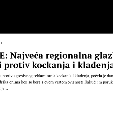
TI
 Najveća regionalna gla
 protiv kockanja i klađenj
 protiv agresivnog reklamiranja kockanja i klađenja, počela je d
podrška onima koji se bore s ovom vrstom ovisnosti, šaljući im poru
i je…