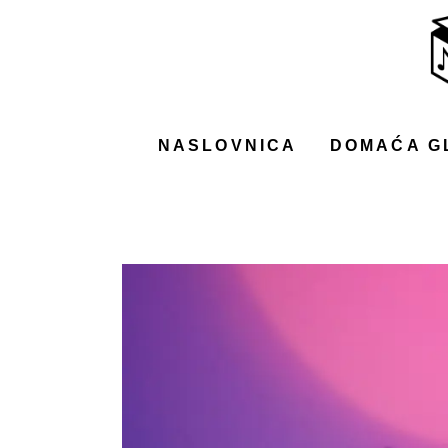
NASLOVNICA
DOMAĆA GLAZBA
STRANA GLAZBA
NASLOVNICA
DOMAĆA G
FILM
MUSIC BOX