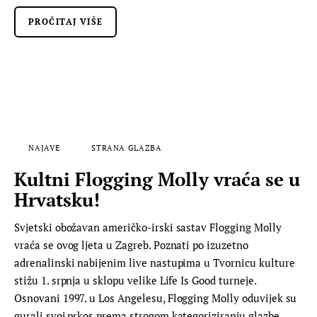
PROČITAJ VIŠE
NAJAVE
STRANA GLAZBA
Kultni Flogging Molly vraća se u
Hrvatsku!
Svjetski obožavan američko-irski sastav Flogging Molly
vraća se ovog ljeta u Zagreb. Poznati po izuzetno
adrenalinski nabijenim live nastupima u Tvornicu kulture
stižu 1. srpnja u sklopu velike Life Is Good turneje.
Osnovani 1997. u Los Angelesu, Flogging Molly oduvijek su
gurali svoj prkos prema strogom kategoriziranju glazbe.