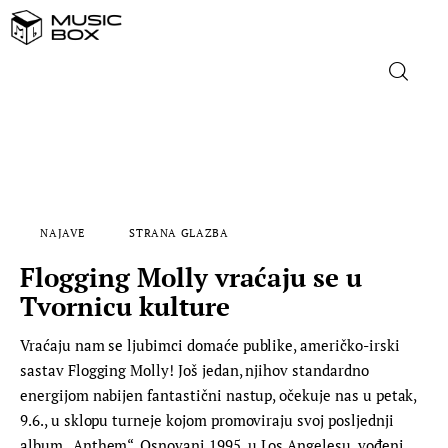
NASLOVNICA
DOMAĆA GLAZBA
NAJAVE
STRANA GLAZBA
STRANA GLAZBA
Flogging Molly vraćaju se u
FILM
Tvornicu kulture
Vraćaju nam se ljubimci domaće publike, američko-irski
MUSIC BOX
sastav Flogging Molly! Još jedan, njihov standardno
energijom nabijen fantastični nastup, očekuje nas u petak,
9.6., u sklopu turneje kojom promoviraju svoj posljednji
album „Anthem“. Osnovani 1995. u Los Angelesu, vođeni