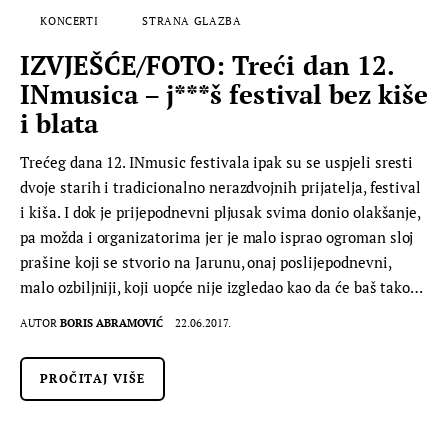
KONCERTI
STRANA GLAZBA
IZVJEŠĆE/FOTO: Treći dan 12.
INmusica – j***š festival bez kiše
i blata
Trećeg dana 12. INmusic festivala ipak su se uspjeli sresti
dvoje starih i tradicionalno nerazdvojnih prijatelja, festival
i kiša. I dok je prijepodnevni pljusak svima donio olakšanje,
pa možda i organizatorima jer je malo isprao ogroman sloj
prašine koji se stvorio na Jarunu, onaj poslijepodnevni,
malo ozbiljniji, koji uopće nije izgledao kao da će baš tako…
AUTOR
BORIS ABRAMOVIĆ
22.06.2017.
PROČITAJ VIŠE