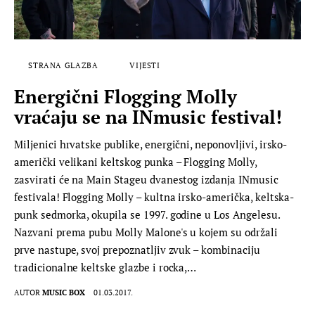
STRANA GLAZBA
VIJESTI
Energični Flogging Molly
vraćaju se na INmusic festival!
Miljenici hrvatske publike, energični, neponovljivi, irsko-
američki velikani keltskog punka – Flogging Molly,
zasvirati će na Main Stageu dvanestog izdanja INmusic
festivala! Flogging Molly – kultna irsko-američka, keltska-
punk sedmorka, okupila se 1997. godine u Los Angelesu.
Nazvani prema pubu Molly Malone's u kojem su održali
prve nastupe, svoj prepoznatljiv zvuk – kombinaciju
tradicionalne keltske glazbe i rocka,…
AUTOR
MUSIC BOX
01.03.2017.