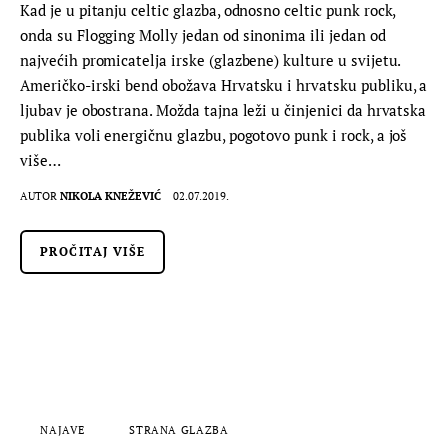
Kad je u pitanju celtic glazba, odnosno celtic punk rock,
onda su Flogging Molly jedan od sinonima ili jedan od
najvećih promicatelja irske (glazbene) kulture u svijetu.
Američko-irski bend obožava Hrvatsku i hrvatsku publiku, a
ljubav je obostrana. Možda tajna leži u činjenici da hrvatska
publika voli energičnu glazbu, pogotovo punk i rock, a još
više…
AUTOR
NIKOLA KNEŽEVIĆ
02.07.2019.
PROČITAJ VIŠE
NAJAVE
STRANA GLAZBA