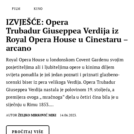
FILM
KINO
IZVJEŠĆE: Opera
Trubadur Giuseppea Verdija iz
Royal Opera House u Cinestaru –
arcano
Royal Opera House u londonskom Covent Gardenu svojim
posjetiteljima ali i ljubiteljima opere u kinima diljem
svijeta ponudila je još jedan poznati i priznati glazbeno-
scenski biser iz pera velikoga Verdija. Opera Trubadur
Giuseppea Verdija nastala je polovinom 19. stoljeća, a
premijera ovoga „ mračnoga“ djela u četiri čina bila je u
siječnju u Rimu 1853.…
AUTOR
ŽELJKO MIRKOVIĆ MIKI
14.06.2023.
PROČITAJ VIŠE