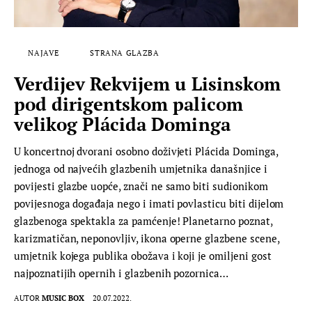
NAJAVE
STRANA GLAZBA
Verdijev Rekvijem u Lisinskom
pod dirigentskom palicom
velikog Plácida Dominga
U koncertnoj dvorani osobno doživjeti Plácida Dominga,
jednoga od najvećih glazbenih umjetnika današnjice i
povijesti glazbe uopće, znači ne samo biti sudionikom
povijesnoga događaja nego i imati povlasticu biti dijelom
glazbenoga spektakla za pamćenje! Planetarno poznat,
karizmatičan, neponovljiv, ikona operne glazbene scene,
umjetnik kojega publika obožava i koji je omiljeni gost
najpoznatijih opernih i glazbenih pozornica…
AUTOR
MUSIC BOX
20.07.2022.