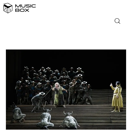
NASLOVNICA
DOMAĆA GLAZBA
STRANA GLAZBA
FILM
MUSIC BOX