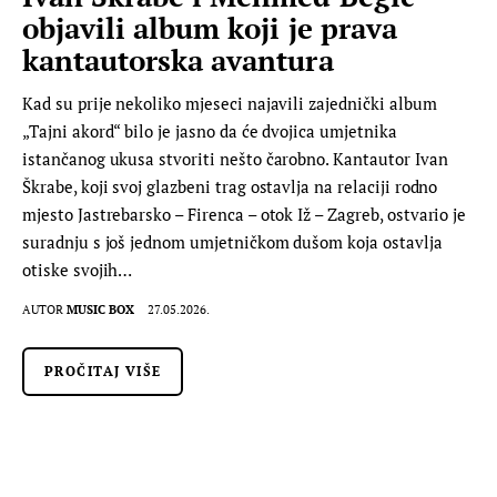
objavili album koji je prava
kantautorska avantura
Kad su prije nekoliko mjeseci najavili zajednički album
„Tajni akord“ bilo je jasno da će dvojica umjetnika
istančanog ukusa stvoriti nešto čarobno. Kantautor Ivan
Škrabe, koji svoj glazbeni trag ostavlja na relaciji rodno
mjesto Jastrebarsko – Firenca – otok Iž – Zagreb, ostvario je
suradnju s još jednom umjetničkom dušom koja ostavlja
otiske svojih…
AUTOR
MUSIC BOX
27.05.2026.
PROČITAJ VIŠE