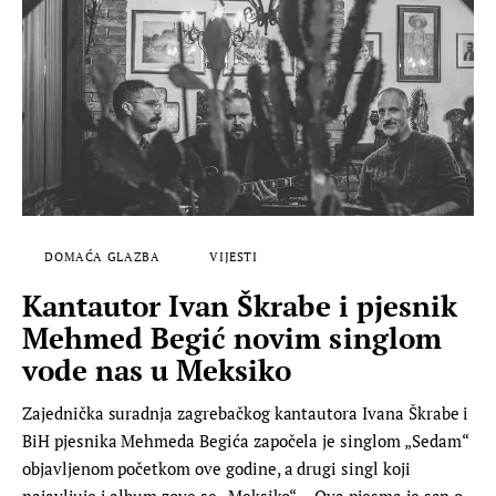
DOMAĆA GLAZBA
VIJESTI
Kantautor Ivan Škrabe i pjesnik
Mehmed Begić novim singlom
vode nas u Meksiko
Zajednička suradnja zagrebačkog kantautora Ivana Škrabe i
BiH pjesnika Mehmeda Begića započela je singlom „Sedam“
objavljenom početkom ove godine, a drugi singl koji
najavljuje i album zove se „Meksiko“. „Ova pjesma je san o