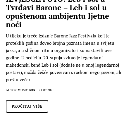
Tvrđavi Barone – Leb i sol u
opuštenom ambijentu ljetne
noći
U tijeku je treće izdanje Barone Jazz Festivala koji je
proteklih godina doveo brojna poznata imena u svijetu
jazza, a u sličnom ritmu organizatori su nastavili ove
godine. U nedjelju, 20. srpnja svirao je legendarni
makedonski bend Leb i sol (doduše ne u onoj legendarnoj
postavi), možda češće povezivan s rockom nego jazzom, ali
prošlu večer…
AUTOR
MUSIC BOX
21.07.2025.
PROČITAJ VIŠE