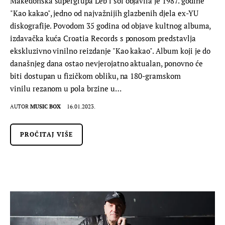
Makedonska supergrupa Leb i sol objavila je 1987. godine
"Kao kakao", jedno od najvažnijih glazbenih djela ex-YU
diskografije. Povodom 35 godina od objave kultnog albuma,
izdavačka kuća Croatia Records s ponosom predstavlja
ekskluzivno vinilno reizdanje "Kao kakao". Album koji je do
današnjeg dana ostao nevjerojatno aktualan, ponovno će
biti dostupan u fizičkom obliku, na 180-gramskom
vinilu rezanom u pola brzine u…
AUTOR
MUSIC BOX
16.01.2023.
PROČITAJ VIŠE