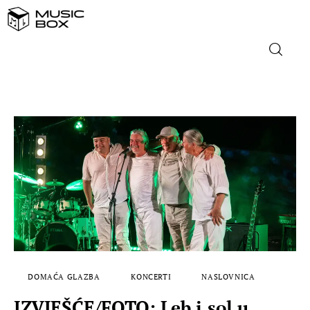
NASLOVNICA
DOMAĆA GLAZBA
STRANA GLAZBA
FILM
MUSIC BOX
DOMAĆA GLAZBA
KONCERTI
NASLOVNICA
IZVJEŠĆE/FOTO: Leb i sol u