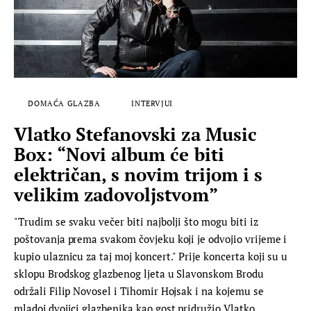
DOMAĆA GLAZBA
INTERVJUI
Vlatko Stefanovski za Music
Box: “Novi album će biti
električan, s novim trijom i s
velikim zadovoljstvom”
"Trudim se svaku večer biti najbolji što mogu biti iz
poštovanja prema svakom čovjeku koji je odvojio vrijeme i
kupio ulaznicu za taj moj koncert." Prije koncerta koji su u
sklopu Brodskog glazbenog ljeta u Slavonskom Brodu
održali Filip Novosel i Tihomir Hojsak i na kojemu se
mladoj dvojici glazbenika kao gost pridružio Vlatko