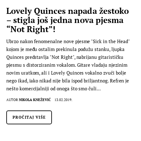
Lovely Quinces napada žestoko
– stigla još jedna nova pjesma
“Not Right”!
Ubrzo nakon fenomenalne nove pjesme "Sick in the Head"
kojom je među ostalim prekinula podužu stanku, ljupka
Quinces predstavlja "Not Right", nabrijanu gitarističku
pjesmu s distorziranim vokalom. Gitare vladaju njezinim
novim uratkom, ali i Lovely Quinces vokalno zvuči bolje
nego ikad, iako nikad nije bila ispod briljantnog. Refren je
nešto komercijalniji od onoga što smo čuli…
AUTOR
NIKOLA KNEŽEVIĆ
13.02.2019.
PROČITAJ VIŠE