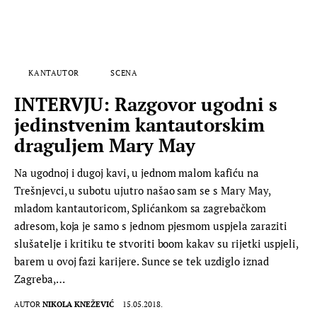
KANTAUTOR
SCENA
INTERVJU: Razgovor ugodni s
jedinstvenim kantautorskim
draguljem Mary May
Na ugodnoj i dugoj kavi, u jednom malom kafiću na
Trešnjevci, u subotu ujutro našao sam se s Mary May,
mladom kantautoricom, Splićankom sa zagrebačkom
adresom, koja je samo s jednom pjesmom uspjela zaraziti
slušatelje i kritiku te stvoriti boom kakav su rijetki uspjeli,
barem u ovoj fazi karijere. Sunce se tek uzdiglo iznad
Zagreba,…
AUTOR
NIKOLA KNEŽEVIĆ
15.05.2018.