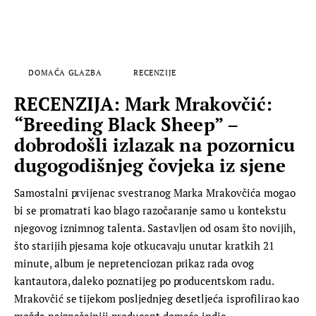
DOMAĆA GLAZBA
RECENZIJE
RECENZIJA: Mark Mrakovčić:
“Breeding Black Sheep” –
dobrodošli izlazak na pozornicu
dugogodišnjeg čovjeka iz sjene
Samostalni prvijenac svestranog Marka Mrakovčića mogao
bi se promatrati kao blago razočaranje samo u kontekstu
njegovog iznimnog talenta. Sastavljen od osam što novijih,
što starijih pjesama koje otkucavaju unutar kratkih 21
minute, album je nepretenciozan prikaz rada ovog
kantautora, daleko poznatijeg po producentskom radu.
Mrakovčić se tijekom posljednjeg desetljeća isprofilirao kao