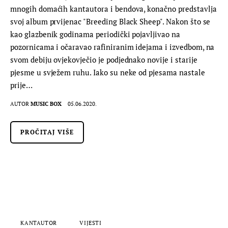
mnogih domaćih kantautora i bendova, konačno predstavlja
svoj album prvijenac "Breeding Black Sheep". Nakon što se
kao glazbenik godinama periodički pojavljivao na
pozornicama i očaravao rafiniranim idejama i izvedbom, na
svom debiju ovjekovječio je podjednako novije i starije
pjesme u svježem ruhu. Iako su neke od pjesama nastale
prije…
AUTOR
MUSIC BOX
05.06.2020.
PROČITAJ VIŠE
KANTAUTOR
VIJESTI