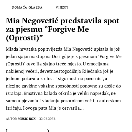
DOMAĆA GLAZBA
VIJESTI
Mia Negovetić predstavila spot
za pjesmu “Forgive Me
(Oprosti)”
Mlada hrvatska pop zvijezda Mia Negovetić upisala je još
jedan sjajan nastup na Dori gdje je s pjesmom "Forgive Me
(Oprosti)" osvojila sjajno treće mjesto. U emocijama
nabijenoj večeri, devetnaestogodišnja Riječanka još je
jednom pokazala zrelost i sigurnost na pozornici, a
njezine zavidne vokalne sposobnosti ponovno su došle do
izražaja. Emotivna balada otkrila je veliki napredak, ne
samo u pjevanju i vladanju pozornicom već i u autorskom
izričaju. I ovoga puta Mia je ostvarila…
AUTOR
MUSIC BOX
22.02.2022.