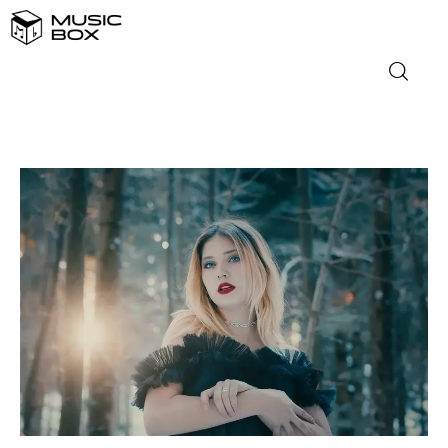
NASLOVNICA
DOMAĆA GLAZBA
STRANA GLAZBA
FILM
MUSIC BOX