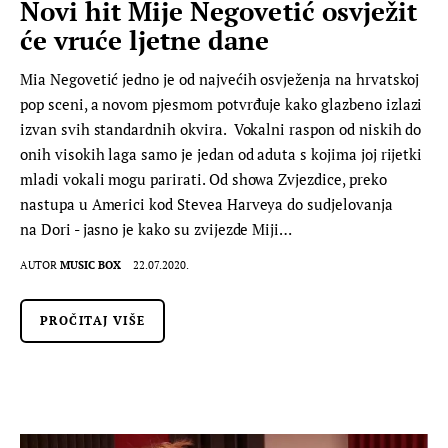
Novi hit Mije Negovetić osvježit
će vruće ljetne dane
Mia Negovetić jedno je od najvećih osvježenja na hrvatskoj
pop sceni, a novom pjesmom potvrđuje kako glazbeno izlazi
izvan svih standardnih okvira. Vokalni raspon od niskih do
onih visokih laga samo je jedan od aduta s kojima joj rijetki
mladi vokali mogu parirati. Od showa Zvjezdice, preko
nastupa u Americi kod Stevea Harveya do sudjelovanja
na Dori - jasno je kako su zvijezde Miji…
AUTOR
MUSIC BOX
22.07.2020.
PROČITAJ VIŠE