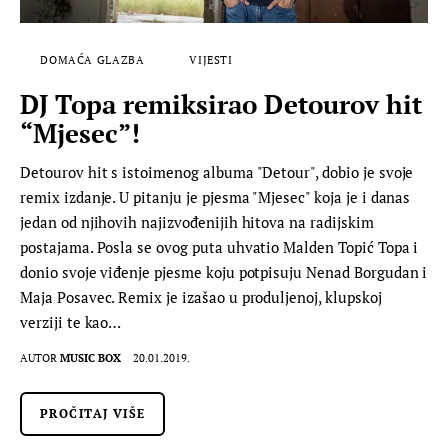
DOMAĆA GLAZBA
VIJESTI
DJ Topa remiksirao Detourov hit
“Mjesec”!
Detourov hit s istoimenog albuma "Detour", dobio je svoje
remix izdanje. U pitanju je pjesma "Mjesec" koja je i danas
jedan od njihovih najizvođenijih hitova na radijskim
postajama. Posla se ovog puta uhvatio Malden Topić Topa i
donio svoje viđenje pjesme koju potpisuju Nenad Borgudan i
Maja Posavec. Remix je izašao u produljenoj, klupskoj
verziji te kao…
AUTOR
MUSIC BOX
20.01.2019.
PROČITAJ VIŠE