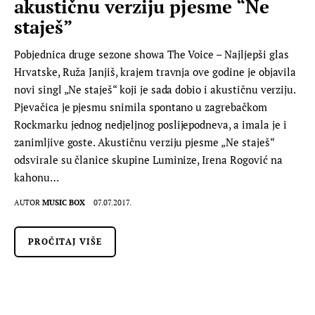
akustičnu verziju pjesme “Ne
staješ”
Pobjednica druge sezone showa The Voice – Najljepši glas
Hrvatske, Ruža Janjiš, krajem travnja ove godine je objavila
novi singl „Ne staješ“ koji je sada dobio i akustičnu verziju.
Pjevačica je pjesmu snimila spontano u zagrebačkom
Rockmarku jednog nedjeljnog poslijepodneva, a imala je i
zanimljive goste. Akustičnu verziju pjesme „Ne staješ“
odsvirale su članice skupine Luminize, Irena Rogović na
kahonu…
AUTOR
MUSIC BOX
07.07.2017.
PROČITAJ VIŠE