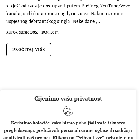
staješ" od sada je dostupan i putem Ružinog YouTube/Vevo
kanala, u obliku animiranog lyric videa. Nakon iznimno
uspješnog debitantskog singla "Neke dane",…
AUTOR
MUSIC BOX
29.04.2017.
PROČITAJ VIŠE
Cijenimo vašu privatnost
Koristimo kolačiće kako bismo poboljšali vaše iskustvo
pregledavanja, posluživali personalizirane oglase ili sadržaj i
O NAMA
IMPRESSUM
UVJETI KORIŠTENJA
analizirali naš promet. Klikom na "Prihvati sve", pristajete na