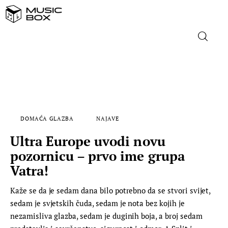
NASLOVNICA
DOMAĆA GLAZBA
DOMAĆA GLAZBA
NAJAVE
STRANA GLAZBA
Ultra Europe uvodi novu
FILM
pozornicu – prvo ime grupa
Vatra!
MUSIC BOX
Kaže se da je sedam dana bilo potrebno da se stvori svijet,
sedam je svjetskih čuda, sedam je nota bez kojih je
nezamisliva glazba, sedam je duginih boja, a broj sedam