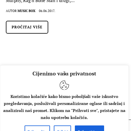
Murphy, Rag’n’Bone Man i drugi,…
AUTOR
MUSIC BOX
06.06.2017.
PROČITAJ VIŠE
Cijenimo vašu privatnost
Koristimo kolačiće kako bismo poboljšali vaše iskustvo
pregledavanja, posluživali personalizirane oglase ili sadržaj i
O NAMA
IMPRESSUM
UVJETI KORIŠTENJA
analizirali naš promet. Klikom na "Prihvati sve", pristajete na
našu upotrebu kolačića.