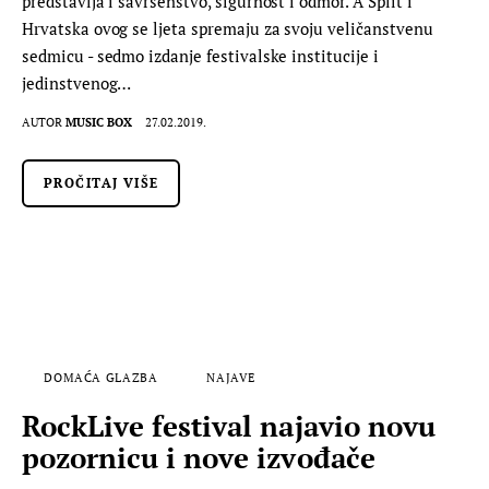
predstavlja i savršenstvo, sigurnost i odmor. A Split i
Hrvatska ovog se ljeta spremaju za svoju veličanstvenu
sedmicu - sedmo izdanje festivalske institucije i
jedinstvenog…
AUTOR
MUSIC BOX
27.02.2019.
PROČITAJ VIŠE
DOMAĆA GLAZBA
NAJAVE
RockLive festival najavio novu
pozornicu i nove izvođače