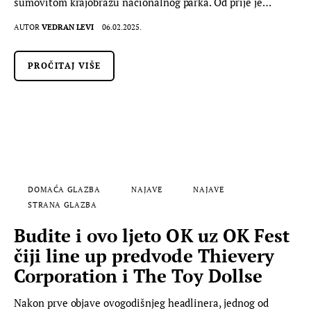
šumovitom krajobrazu nacionalnog parka. Od prije je…
AUTOR
VEDRAN LEVI
06.02.2025.
PROČITAJ VIŠE
DOMAĆA GLAZBA
NAJAVE
NAJAVE
STRANA GLAZBA
Budite i ovo ljeto OK uz OK Fest
čiji line up predvode Thievery
Corporation i The Toy Dollse
Nakon prve objave ovogodišnjeg headlinera, jednog od