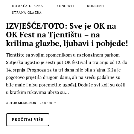
DOMAĆA GLAZBA
KONCERTI
KONCERTI
STRANA GLAZBA
IZVJEŠĆE/FOTO: Sve je OK na
OK Fest na Tjentištu – na
krilima glazbe, ljubavi i pobjede!
Tjentište sa svojim spomenikom u nacionalnom parkom
Sutjeska ugostio je šesti put OK festival u trajanju od 12. do
14. srpnja. Prognoza za ta tri dana nije bila sjajna. Kiša je
pogotovo prijetila drugom danu, ali na sreću padaline su
bile male i nisu poremetile ugođaj. Doduše svi koji su došli
u kratkim rukavima ubrzo su…
AUTOR
MUSIC BOX
23.07.2019.
PROČITAJ VIŠE