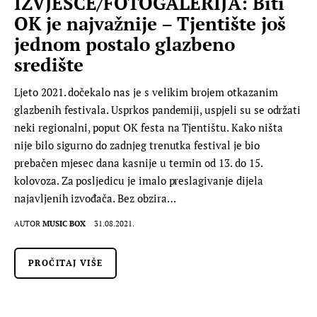
IZVJEŠĆE/FOTOGALERIJA: Biti
OK je najvažnije – Tjentište još
jednom postalo glazbeno
središte
Ljeto 2021. dočekalo nas je s velikim brojem otkazanim
glazbenih festivala. Usprkos pandemiji, uspjeli su se održati
neki regionalni, poput OK festa na Tjentištu. Kako ništa
nije bilo sigurno do zadnjeg trenutka festival je bio
prebačen mjesec dana kasnije u termin od 13. do 15.
kolovoza. Za posljedicu je imalo preslagivanje dijela
najavljenih izvođača. Bez obzira…
AUTOR
MUSIC BOX
31.08.2021.
PROČITAJ VIŠE