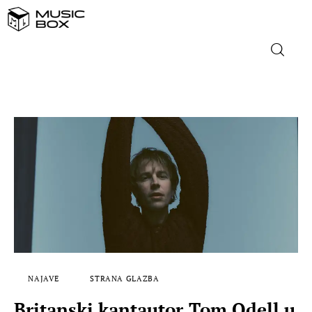
NASLOVNICA
DOMAĆA GLAZBA
STRANA GLAZBA
FILM
MUSIC BOX
NAJAVE
STRANA GLAZBA
Britanski kantautor Tom Odell u