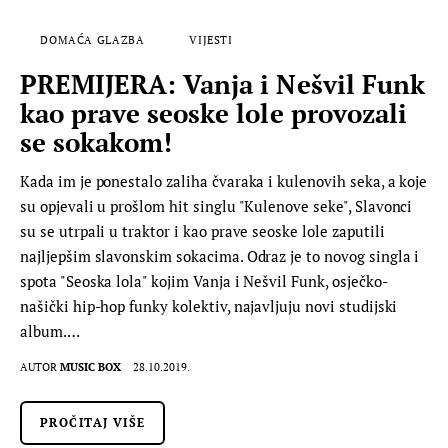
DOMAĆA GLAZBA
VIJESTI
PREMIJERA: Vanja i Nešvil Funk
kao prave seoske lole provozali
se sokakom!
Kada im je ponestalo zaliha čvaraka i kulenovih seka, a koje
su opjevali u prošlom hit singlu "Kulenove seke", Slavonci
su se utrpali u traktor i kao prave seoske lole zaputili
najljepšim slavonskim sokacima. Odraz je to novog singla i
spota "Seoska lola" kojim Vanja i Nešvil Funk, osječko-
našički hip-hop funky kolektiv, najavljuju novi studijski
album.…
AUTOR
MUSIC BOX
28.10.2019.
PROČITAJ VIŠE