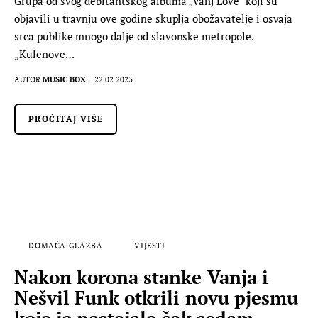
Grupa od svog debitantskog albuma „Vanj Love“ koji su
objavili u travnju ove godine skuplja obožavatelje i osvaja
srca publike mnogo dalje od slavonske metropole.
„Kulenove…
AUTOR
MUSIC BOX
22.02.2023.
PROČITAJ VIŠE
DOMAĆA GLAZBA
VIJESTI
Nakon korona stanke Vanja i
Nešvil Funk otkrili novu pjesmu
koja je nastajala čak sedam