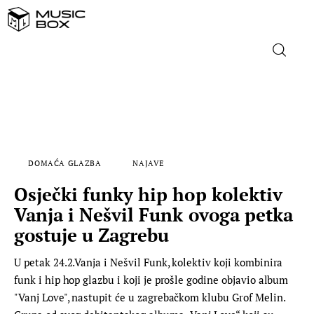
NASLOVNICA
DOMAĆA GLAZBA
DOMAĆA GLAZBA
NAJAVE
STRANA GLAZBA
Osječki funky hip hop kolektiv
FILM
Vanja i Nešvil Funk ovoga petka
gostuje u Zagrebu
MUSIC BOX
U petak 24.2.Vanja i Nešvil Funk, kolektiv koji kombinira
funk i hip hop glazbu i koji je prošle godine objavio album
"Vanj Love", nastupit će u zagrebačkom klubu Grof Melin.