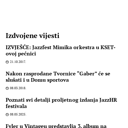
Izdvojene vijesti
IZVJEŠĆE: Jazzfest Mimika orkestra u KSET-
ovoj pećnici
21.10.2017.
Nakon rasprodane Tvornice “Gaber” će se
slušati i u Domu sportova
08.03.2018.
Poznati svi detalji proljetnog izdanja JazzHR
festivala
08.05.2025.
Fyler u Vintageu predstavlja 3. album na