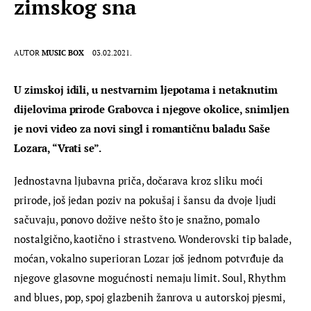
zimskog sna
AUTOR
MUSIC BOX
03.02.2021.
U zimskoj idili, u nestvarnim ljepotama i netaknutim 
dijelovima prirode Grabovca i njegove okolice, snimljen 
je novi video za novi singl i romantičnu baladu Saše 
Lozara, “Vrati se”.
Jednostavna ljubavna priča, dočarava kroz sliku moći 
prirode, još jedan poziv na pokušaj i šansu da dvoje ljudi 
sačuvaju, ponovo dožive nešto što je snažno, pomalo 
nostalgično, kaotično i strastveno. Wonderovski tip balade, 
moćan, vokalno superioran Lozar još jednom potvrđuje da 
njegove glasovne mogućnosti nemaju limit. Soul, Rhythm 
and blues, pop, spoj glazbenih žanrova u autorskoj pjesmi, 