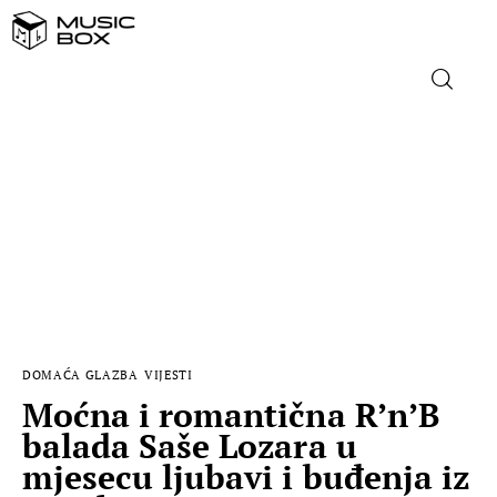
NASLOVNICA
DOMAĆA GLAZBA
STRANA GLAZBA
FILM
DOMAĆA GLAZBA
VIJESTI
MUSIC BOX
Moćna i romantična R’n’B
balada Saše Lozara u
mjesecu ljubavi i buđenja iz