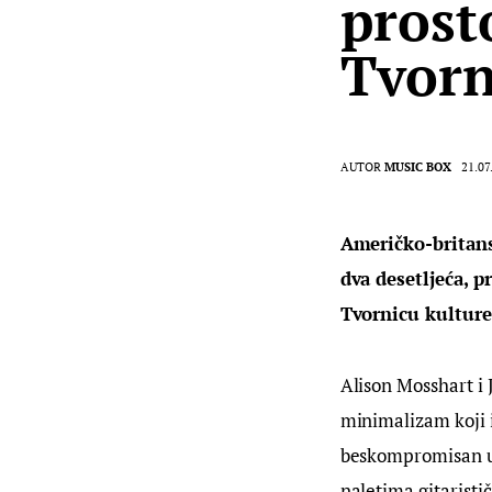
prost
Tvorn
AUTOR
MUSIC BOX
21.07
Američko-britans
dva desetljeća, 
Tvornicu kulture
Alison Mosshart i 
minimalizam koji i
beskompromisan umj
naletima gitaristič