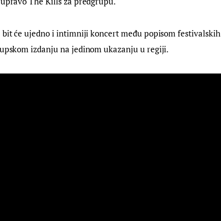
 upravo The Kills za predgrupu.
bit će ujedno i intimniji koncert među popisom festivalskih 
lupskom izdanju na jedinom ukazanju u regiji.