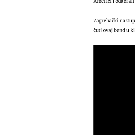
Americi i odabrali
Zagrebački nastup 
čuti ovaj bend u k