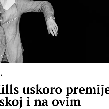
BA
ills uskoro premij
skoj i na ovim