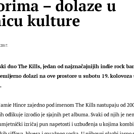
orima – dolaze u
icu kulture
.2017.
ki duo The Kills, jedan od najznačajnijih indie rock ba
premijerno dolazi na ove prostore u subotu 19. kolovoza
.
Jamie Hince zajedno pod imenom The Kills nastupaju od 2000
h odlikuje izrodio je sjajnih pet albuma. Svaki od njih je nem
etnički izričaj pun napetosti i uzbuđenja u kojima kombini
kih riffova, bluesa i garažnog rocka. U njihovoj glazbi jasno s