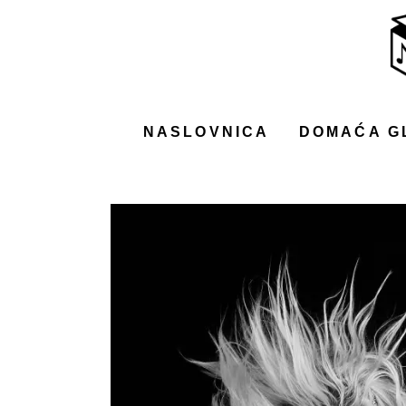
NASLOVNICA
DOMAĆA GLAZBA
STRANA GLAZBA
NASLOVNICA
DOMAĆA G
FILM
MUSIC BOX