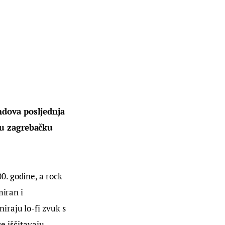
ndova posljednja 
 u zagrebačku 
. godine, a rock 
iran i 
raju lo-fi zvuk s 
e iščitavaju 