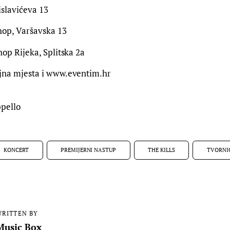
slavićeva 13
hop, Varšavska 13
op Rijeka, Splitska 2a
jna mjesta i www.eventim.hr
pello
KONCERT
PREMIJERNI NASTUP
THE KILLS
TVORNI
RITTEN BY
Music Box