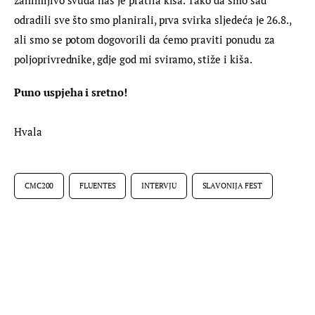
odradili sve što smo planirali, prva svirka sljedeća je 26.8., 
ali smo se potom dogovorili da ćemo praviti ponudu za 
poljoprivrednike, gdje god mi sviramo, stiže i kiša.
Puno uspjeha i sretno!
Hvala
CMC200
FLUENTES
INTERVJU
SLAVONIJA FEST