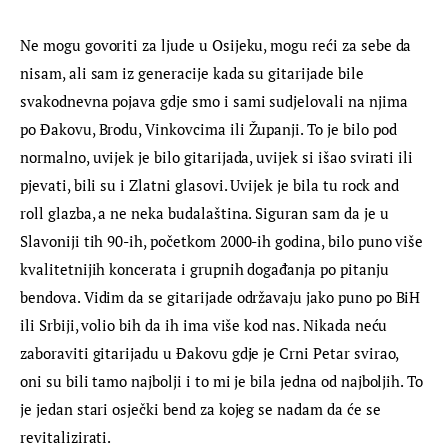
Ne mogu govoriti za ljude u Osijeku, mogu reći za sebe da 
nisam, ali sam iz generacije kada su gitarijade bile 
svakodnevna pojava gdje smo i sami sudjelovali na njima 
po Đakovu, Brodu, Vinkovcima ili Županji. To je bilo pod 
normalno, uvijek je bilo gitarijada, uvijek si išao svirati ili 
pjevati, bili su i Zlatni glasovi. Uvijek je bila tu rock and 
roll glazba, a ne neka budalaština. Siguran sam da je u 
Slavoniji tih 90-ih, početkom 2000-ih godina, bilo puno više 
kvalitetnijih koncerata i grupnih događanja po pitanju 
bendova. Vidim da se gitarijade održavaju jako puno po BiH 
ili Srbiji, volio bih da ih ima više kod nas. Nikada neću 
zaboraviti gitarijadu u Đakovu gdje je Crni Petar svirao, 
oni su bili tamo najbolji i to mi je bila jedna od najboljih. To 
je jedan stari osječki bend za kojeg se nadam da će se 
revitalizirati.