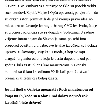
Slavonija, od Vinkovaca i Županje odakle su potekli veliki 
rock bendovi, Kojoti, Majke i Opća opasnost, pa vjerujem da 
su organizatori primijetili da je Slavonija pravo idealno 
mjesto za održavanje jednog urbanog CMC festivala, što je 
suprotnost od onoga što se događa u Vodicama. U zadnje 
vrijeme imam dojam da Slavonija sama po sebi ima 
preporod po pitanju glazbe, sve je više izvođača koji dolaze 
upravo iz Slavonije, Osijeka ili Broda, a koji sviraju 
drugačiju glazbu od one koja je dosta dugo, unazad par 
godina, bila zastupljena kao mainstream. Slavonski 
bendovi su ti kao i sredinom 90-ih koji pomiču stvari 
prema kvalitetnijoj i boljoj glazbi.
Jesu li ljudi u Osijeku upoznati s Rock maratonom od 
kraja 80-ih, kada su u Slav. Brod dolazi najveći rok 
izvođači bivše države?