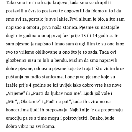
Tako smo i mi na kraju krajeva, kada smo se okupili i 
postavili u čvrsto postavu te dogovorili da idemo u to i da 
smo svi za, postalo je sve lakše. Prvi album je bio, a što sam 
napisao u omotu , prva naša stanica. Pjesme su nastajale 
dugi niz godina u onoj prvoj fazi prije 13 ili 14 godina. Te 
sam pjesme ja napisao i imao sam drugi film te su one kroz 
svo to vrijeme oblikovane u ono što je to sada. Tada ovi 
glazbenici nisu ni bili u bendu. Mislim da smo napravili 
dobre pjesme, odnosno pjesme koje će trajati što vidim kroz 
puštanja na radio stanicama. I one prve pjesme koje su 
izašle prije 4 godine se još uvijek jako dobro vrte kao nove 
„Vrijeme“ ili „Pusti da ljubav nosi me“. Ljudi još vole i 
„Mir“, „Obećanje“ i „Pođi na put“, kada ih sviramo na 
koncertima ljudi ih prepoznaju. Najbitnije je da prepoznaju 
emociju pa se s time mogu i poistovjetiti. Onako, bude 
dobra vibra na svirkama.