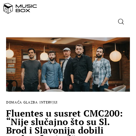
NASLOVNICA
DOMAĆA GLAZBA
STRANA GLAZBA
FILM
DOMAĆA GLAZBA
INTERVJUI
MUSIC BOX
Fluentes u susret CMC200:
“Nije slučajno što su Sl.
Brod i Slavonija dobili