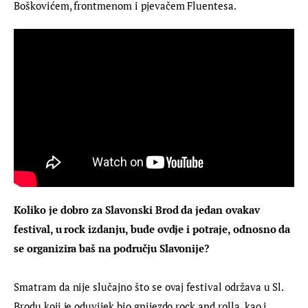
Boškovićem, frontmenom i pjevačem Fluentesa.
Koliko je dobro za Slavonski Brod da jedan ovakav 
festival, u rock izdanju, bude ovdje i potraje, odnosno da 
se organizira baš na području Slavonije?
Smatram da nije slučajno što se ovaj festival održava u Sl. 
Brodu koji je oduvijek bio gnijezdo rock and rolla, kao i 