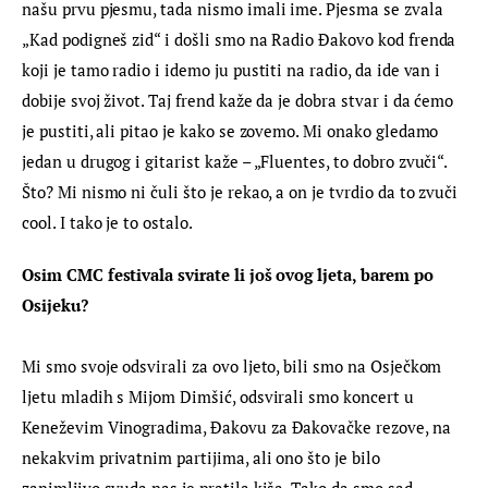
našu prvu pjesmu, tada nismo imali ime. Pjesma se zvala 
„Kad podigneš zid“ i došli smo na Radio Đakovo kod frenda 
koji je tamo radio i idemo ju pustiti na radio, da ide van i 
dobije svoj život. Taj frend kaže da je dobra stvar i da ćemo 
je pustiti, ali pitao je kako se zovemo. Mi onako gledamo 
jedan u drugog i gitarist kaže – „Fluentes, to dobro zvuči“. 
Što? Mi nismo ni čuli što je rekao, a on je tvrdio da to zvuči 
cool. I tako je to ostalo.
Osim CMC festivala svirate li još ovog ljeta, barem po 
Osijeku?
Mi smo svoje odsvirali za ovo ljeto, bili smo na Osječkom 
ljetu mladih s Mijom Dimšić, odsvirali smo koncert u 
Keneževim Vinogradima, Đakovu za Đakovačke rezove, na 
nekakvim privatnim partijima, ali ono što je bilo 
zanimljivo svuda nas je pratila kiša. Tako da smo sad 