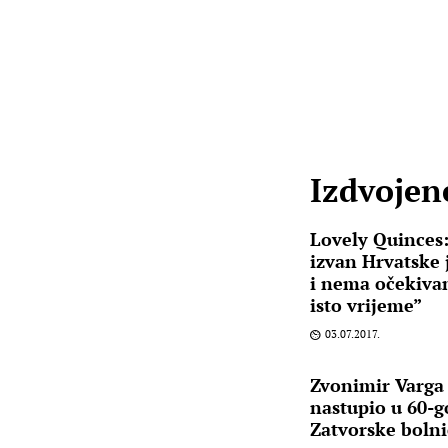
Izdvojene
Lovely Quinces:
izvan Hrvatske 
i nema očekivan
isto vrijeme”
03.07.2017.
Zvonimir Varga 
nastupio u 60-g
Zatvorske bolni