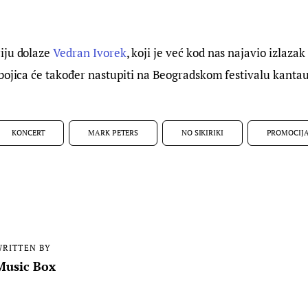
iju dolaze 
Vedran Ivorek
, koji je već kod nas najavio izlazak
bojica će također nastupiti na Beogradskom festivalu kantau
KONCERT
MARK PETERS
NO SIKIRIKI
PROMOCIJ
RITTEN BY
Music Box