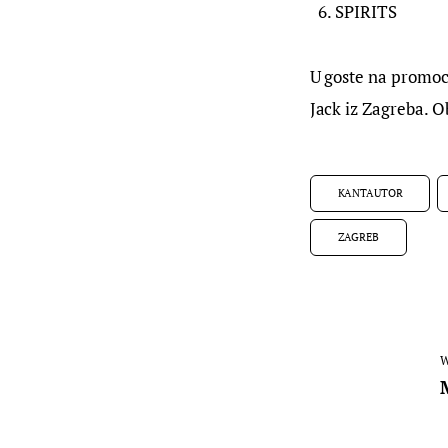
SPIRITS
U goste na promoc
Jack iz Zagreba. O
KANTAUTOR
ZAGREB
W