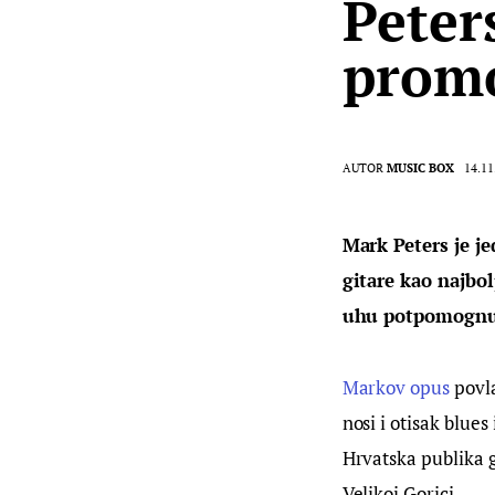
Peter
promo
AUTOR
MUSIC BOX
14.11
Mark Peters je je
gitare kao najbol
uhu potpomognu
Markov opus
 povl
nosi i otisak blue
Hrvatska publika g
Velikoj Gorici.