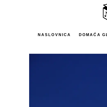
NASLOVNICA
DOMAĆA GLAZBA
STRANA GLAZBA
NASLOVNICA
DOMAĆA G
FILM
MUSIC BOX