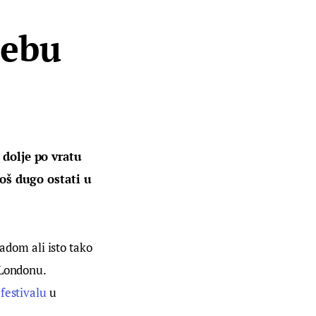
rebu
 dolje po vratu 
još dugo ostati u 
dom ali isto tako 
 Londonu. 
festivalu
 u 