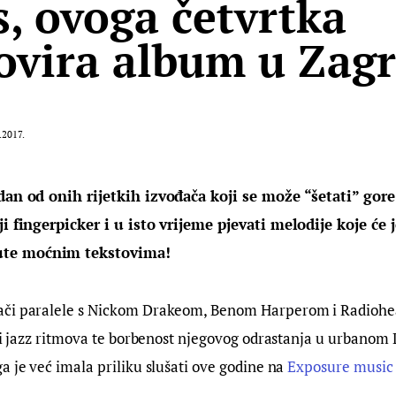
s, ovoga četvrtka
vira album u Zag
.2017.
dan od onih rijetkih izvođača koji se može “šetati” gore
ji fingerpicker i u isto vrijeme pjevati melodije koje će 
te moćnim tekstovima!
ači paralele s Nickom Drakeom, Benom Harperom i Radiohea
s i jazz ritmova te borbenost njegovog odrastanja u urbanom
a je već imala priliku slušati ove godine na 
Exposure music 