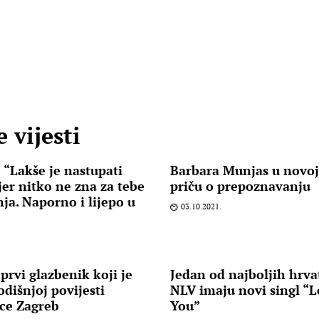
 vijesti
 “Lakše je nastupati
Barbara Munjas u novoj
jer nitko ne zna za tebe
priču o prepoznavanju
ja. Naporno i lijepo u
03.10.2021.
prvi glazbenik koji je
Jedan od najboljih hrva
odišnjoj povijesti
NLV imaju novi singl “
ce Zagreb
You”