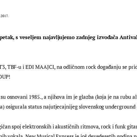
.2017.
 petak, s veseljem najavljujemo zadnjeg izvođača Antiva
3, TBF-u i EDI MAAJCI, na odličnom rock događanju se prid
OUP!
u osnovani 1985., a njihova im je glazba (koja je na rubu al
) osigurala status najutjecajnijeg slovenskog underground 
ičan spoj elektronskih i akustičnih ritmova, rock i funk gita
nih vokala. New Musical Express je još devedesetih godina pr