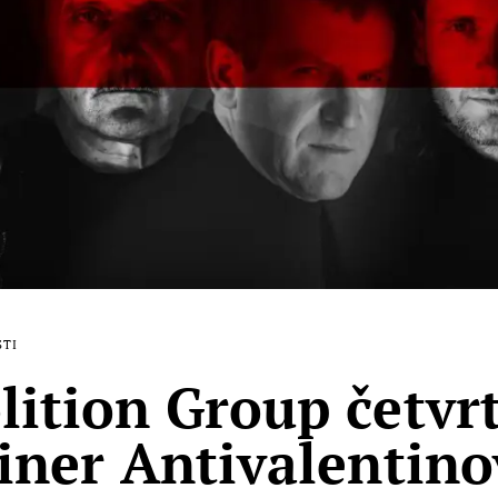
STI
ition Group četvrt
iner Antivalentino