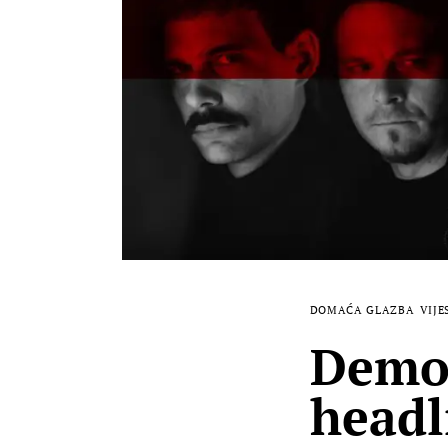
DOMAĆA GLAZBA
VIJE
Demol
headl