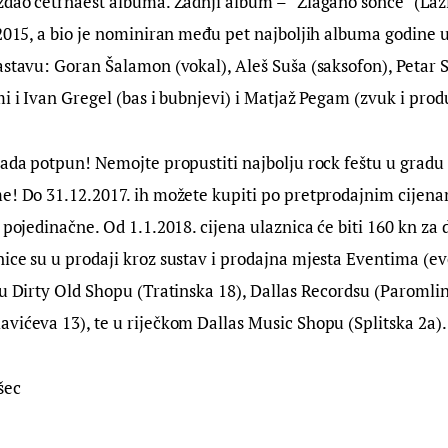
zdao četrnaest albuma. Zadnji album – “Zlagano sonce” (Lažl
 2015, a bio je nominiran među pet najboljih albuma godine u 
astavu: Goran Šalamon (vokal), Aleš Suša (saksofon), Petar S
mi i Ivan Gregel (bas i bubnjevi) i Matjaž Pegam (zvuk i prod
sada potpun! Nemojte propustiti najbolju rock feštu u gradu i
e! Do 31.12.2017. ih možete kupiti po pretprodajnim cijena
 pojedinačne. Od 1.1.2018. cijena ulaznica će biti 160 kn za d
ice su u prodaji kroz sustav i prodajna mjesta Eventima (ev
 u Dirty Old Shopu (Tratinska 18), Dallas Recordsu (Paromlin
vićeva 13), te u riječkom Dallas Music Shopu (Splitska 2a).
šec