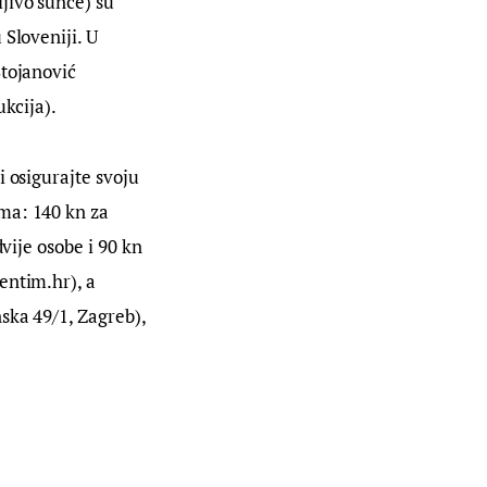
jivo sunce) su 
Sloveniji. U 
tojanović 
ukcija).
 osigurajte svoju 
ma: 140 kn za 
vije osobe i 90 kn 
entim.hr), a 
ska 49/1, Zagreb), 