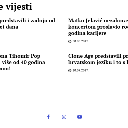
 vijesti
 predstavili i zadnju od
Matko Jelavić nezabor
et dana
koncertom proslavio ro
godina karijere
30.03.2017.
iona Tihomir Pop
Clone Age predstavili pr
 više od 40 godina
hrvatskom jeziku i to s
lbum!
20.09.2017.