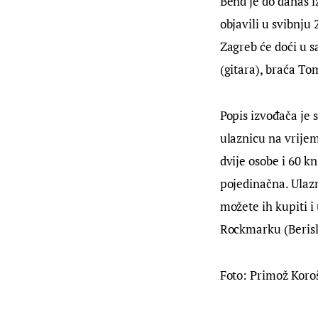
Bend je do danas i
objavili u svibnju
Zagreb će doći u s
(gitara), braća To
Popis izvođača je 
ulaznicu na vrijem
dvije osobe i 60 kn
pojedinačna. Ulazn
možete ih kupiti i
Rockmarku (Berisla
Foto: Primož Koro