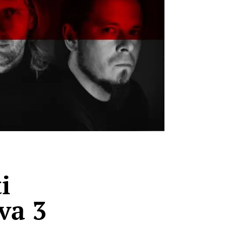
i
va 3