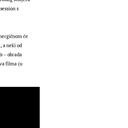
session s 
energičnom će 
 a neki od 
s – obrada 
va filma (u 