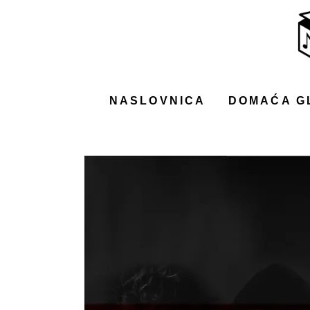
NASLOVNICA
DOMAĆA GLAZBA
STRANA GLAZBA
NASLOVNICA
DOMAĆA G
FILM
MUSIC BOX