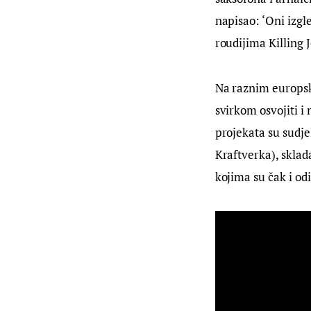
napisao: ‘Oni izgle
roudijima Killing J
Na raznim europsk
svirkom osvojiti i
projekata su sudje
Kraftverka), sklad
kojima su čak i od