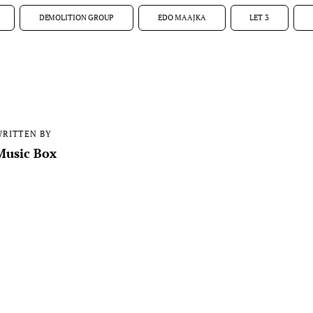
DEMOLITION GROUP
EDO MAAJKA
LET 3
RITTEN BY
Music Box