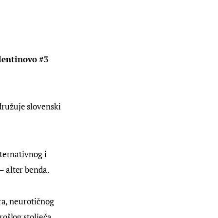
lentinovo #3 
ružuje slovenski 
ternativnog i 
– alter benda.
ra, neurotičnog 
ošlog stoljeća 