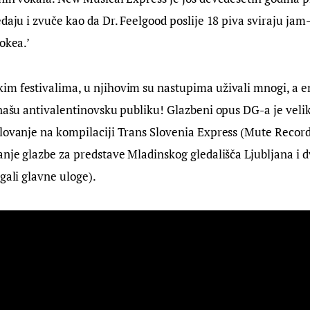
daju i zvuče kao da Dr. Feelgood poslije 18 piva sviraju jam-
okea.’
im festivalima, u njihovim su nastupima uživali mnogi, a 
 našu antivalentinovsku publiku! Glazbeni opus DG-a je velik,
lovanje na kompilaciji Trans Slovenia Express (Mute Record
anje glazbe za predstave Mladinskog gledališča Ljubljana i d
igali glavne uloge).