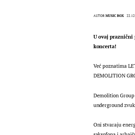
AUTOR
MUSIC BOX
22.12
U ovaj praznični
koncerta!
Već poznatima LET
DEMOLITION GR
Demolition Group s
underground zvuka
Oni stvaraju energ
saksofona i arhaič