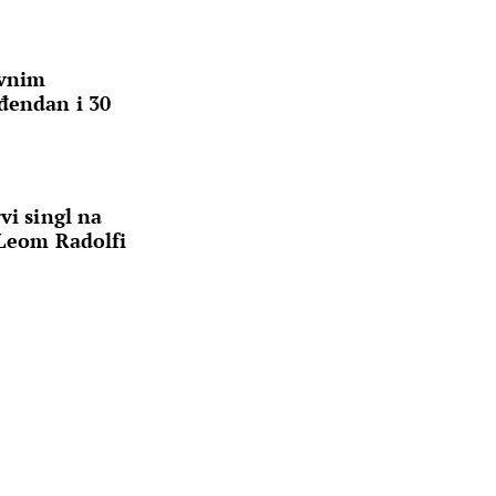
avnim
đendan i 30
vi singl na
 Leom Radolfi