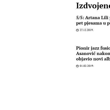
Izdvojene
5/5: Artana Lili
pet pjesama u p
27.12.2019.
Pionir jazz fus
Asanović nakon
objavio novi a
01.02.2019.