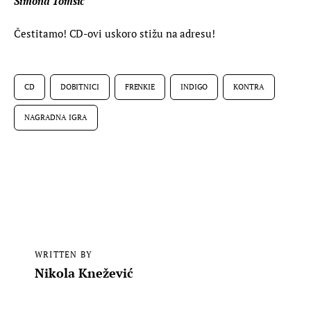
Simona Tomšić
Čestitamo! CD-ovi uskoro stižu na adresu!
CD
DOBITNICI
FRENKIE
INDIGO
KONTRA
NAGRADNA IGRA
WRITTEN BY
Nikola Knežević