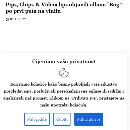
Pips, Chips & Videoclips objavili album “Bog”
po prvi puta na vinilu
03.11.2022.
Cijenimo vašu privatnost
Koristimo kolačiće kako bismo poboljšali vaše iskustvo
pregledavanja, posluživali personalizirane oglase ili sadržaj i
O NAMA
IMPRESSUM
UVJETI KORIŠTENJA
analizirali naš promet. Klikom na "Prihvati sve", pristajete na
našu upotrebu kolačića.
Prilagodite
Odbiti
Prihvatiti sve
Copyright © 2026 Music Box - All rights reserved.