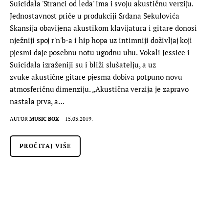
Suicidala 'Stranci od leda' ima i svoju akustičnu verziju.
Jednostavnost priče u produkciji Srđana Sekulovića
Skansija obavijena akustikom klavijatura i gitare donosi
nježniji spoj r'n'b-a i hip hopa uz intimniji doživljaj koji
pjesmi daje posebnu notu ugodnu uhu. Vokali Jessice i
Suicidala izraženiji su i bliži slušatelju, a uz
zvuke akustične gitare pjesma dobiva potpuno novu
atmosferičnu dimenziju. „Akustična verzija je zapravo
nastala prva, a…
AUTOR
MUSIC BOX
15.03.2019.
PROČITAJ VIŠE