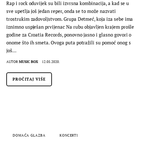
Rap i rock oduvijek su bili izvrsna kombinacija, a kad se u
sve upetlja još jedan reper, onda se to može nazvati
trostrukim zadovoljstvom. Grupa Detmeć, koja iza sebe ima
iznimno uspješan prvijenac Na rubu objavljen krajem prošle
godine za Croatia Records, ponovno jasno i glasno govori o
onome što ih smeta. Ovoga puta potražili su pomoć onog s
još…
AUTOR
MUSIC BOX
12.05.2020.
PROČITAJ VIŠE
DOMAĆA GLAZBA
KONCERTI