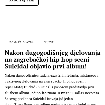
PROČITAJ VIŠE
DOMAĆA GLAZBA
VIJESTI
Nakon dugogodišnjeg djelovanja
na zagrebačkoj hip hop sceni
Suicidal objavio prvi album!
Nakon dugogodišnjeg rada, nezavisnih izdanja, mixtapeova
i aktivnog djelovanja na zagrebačkoj hip hop sceni,
reper Matej Dučkić - Suicidal s ponosom predstavlja prvi
službeni album 'Jedino što znam', u izdanju Dallas Recordsa.
Sa svog prvijenca Suicidal izdvaja još jedan
singl, 'SuperHype', energijom prožetu traku na kojoj su mu