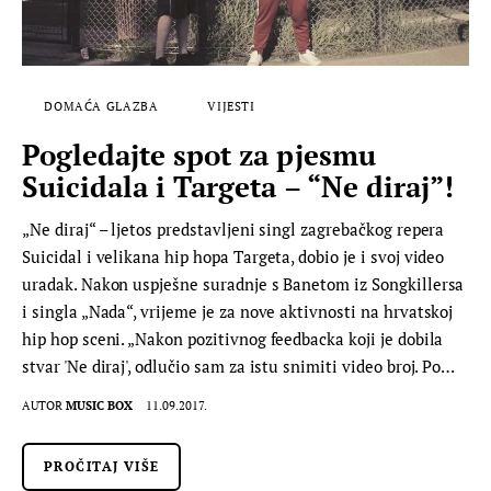
DOMAĆA GLAZBA
VIJESTI
Pogledajte spot za pjesmu
Suicidala i Targeta – “Ne diraj”!
„Ne diraj“ – ljetos predstavljeni singl zagrebačkog repera
Suicidal i velikana hip hopa Targeta, dobio je i svoj video
uradak. Nakon uspješne suradnje s Banetom iz Songkillersa
i singla „Nada“, vrijeme je za nove aktivnosti na hrvatskoj
hip hop sceni. „Nakon pozitivnog feedbacka koji je dobila
stvar 'Ne diraj', odlučio sam za istu snimiti video broj. Po…
AUTOR
MUSIC BOX
11.09.2017.
PROČITAJ VIŠE