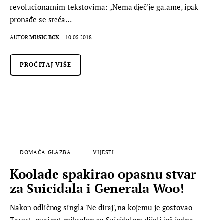
revolucionarnim tekstovima: „Nema dječ'je galame, ipak
pronađe se sreća…
AUTOR
MUSIC BOX
10.05.2018.
PROČITAJ VIŠE
DOMAĆA GLAZBA
VIJESTI
Koolade spakirao opasnu stvar
za Suicidala i Generala Woo!
Nakon odličnog singla 'Ne diraj', na kojemu je gostovao
Target, ovaj put mikrofon sa Suicidalom dijeli još jedna