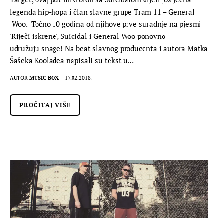
legenda hip-hopa i član slavne grupe Tram 11 – General
Woo. Točno 10 godina od njihove prve suradnje na pjesmi
'Riječi iskrene', Suicidal i General Woo ponovno
udružuju snage! Na beat slavnog producenta i autora Matka
Šašeka Kooladea napisali su tekst u…
AUTOR
MUSIC BOX
17.02.2018.
PROČITAJ VIŠE