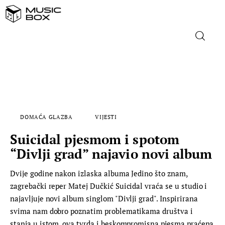
NASLOVNICA
DOMAĆA GLAZBA
DOMAĆA GLAZBA
VIJESTI
STRANA GLAZBA
Suicidal pjesmom i spotom
FILM
“Divlji grad” najavio novi album
Dvije godine nakon izlaska albuma Jedino što znam,
MUSIC BOX
zagrebački reper Matej Dučkić Suicidal vraća se u studio i
najavljuje novi album singlom "Divlji grad". Inspirirana
svima nam dobro poznatim problematikama društva i
stanja u istom, ova tvrda i beskompromisna pjesma praćena