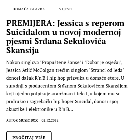
DOMAĆA GLAZBA
VIJESTI
PREMIJERA: Jessica s reperom
Suicidalom u novoj modernoj
pjesmi Srđana Sekulovića
Skansija
Nakon singlova "Propuštene šanse" i "Dobar je osjećaj",
Jessica Atlić McColgan trećim singlom "Stranci od leda"
donosi dašak R'n'B i hip hop prizvuka u domaće etere. U
suradnji s producentom Srđanom Sekulovićem Skansijem
koji ujedno potpisuje aranžman i tekst, u kojem mu se
pridružio i zagrebački hip hoper Suicidal, donosi spoj
akustike i elektronike u R'n'B…
AUTOR
MUSIC BOX
02.12.2018.
PROČITAJ VIŠE