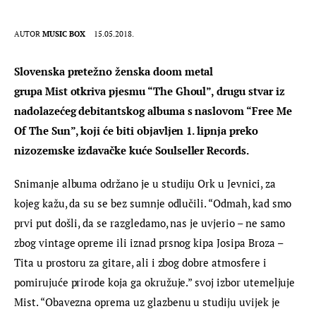
AUTOR
MUSIC BOX
15.05.2018.
Slovenska pretežno ženska doom metal 
grupa Mist otkriva pjesmu “The Ghoul”, drugu stvar iz 
nadolazećeg debitantskog albuma s naslovom “Free Me 
Of The Sun”, koji će biti objavljen 1. lipnja preko 
nizozemske izdavačke kuće Soulseller Records.
Snimanje albuma održano je u studiju Ork u Jevnici, za 
kojeg kažu, da su se bez sumnje odlučili. “Odmah, kad smo 
prvi put došli, da se razgledamo, nas je uvjerio – ne samo 
zbog vintage opreme ili iznad prsnog kipa Josipa Broza – 
Tita u prostoru za gitare, ali i zbog dobre atmosfere i 
pomirujuće prirode koja ga okružuje.” svoj izbor utemeljuje 
Mist. “Obavezna oprema uz glazbenu u studiju uvijek je 