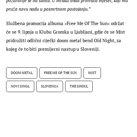
pozdravlje se od sunca. U mraku onda prihvaća mjesec, koji mu 
pruža novu nadu u posmrtnom postojanju.”
Službena promocija albuma »Free Me Of The Sun« održat 
će se 9. lipnja u Klubu Gromka u Ljubljani, gdje će se Mist 
pridružiti odlični riječki doom metal bend Old Night, za 
kojeg će to biti premijerni nastup u Sloveniji.
DOOM METAL
FREE ME OF THE SUN
MIST
NOVI SINGL
SLOVENIJA
THE GHOUL