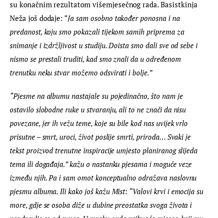
su konačnim rezultatom višemjesečnog rada. Basistkinja 
Neža još dodaje: “
Ja sam osobno također ponosna i na 
predanost, koju smo pokazali tijekom samih priprema za 
snimanje i izdržljivost u studiju. Doista smo dali sve od sebe i 
nismo se prestali truditi, kad smo znali da u određenom 
trenutku neku stvar možemo odsvirati i bolje.”
“Pjesme na albumu nastajale su pojedinačno, što nam je 
ostavilo slobodne ruke u stvaranju, ali to ne znači da nisu 
povezane, jer ih vežu teme, koje su bile kod nas uvijek vrlo 
prisutne – smrt, uroci, život poslije smrti, priroda… Svaki je 
tekst proizvod trenutne inspiracije umjesto planiranog slijeda 
tema ili događaja.” kažu o nastanku pjesama i moguće veze 
između njih. Pa i sam omot konceptualno odražava naslovnu 
pjesmu albuma. Ili kako još kažu Mist: “Valovi krvi i emocija su 
more, gdje se osoba diže u dubine preostatka svoga života i 