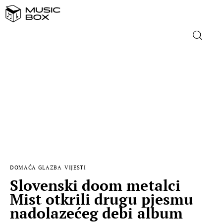
NASLOVNICA
DOMAĆA GLAZBA
STRANA GLAZBA
FILM
DOMAĆA GLAZBA
VIJESTI
MUSIC BOX
Slovenski doom metalci
Mist otkrili drugu pjesmu
nadolazećeg debi album