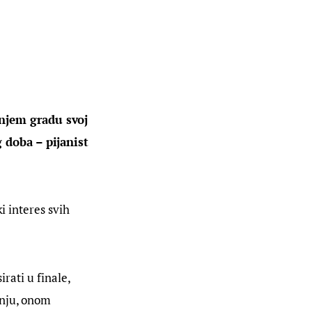
njem gradu svoj 
 doba – pijanist 
ki interes svih 
irati u finale, 
anju, onom 