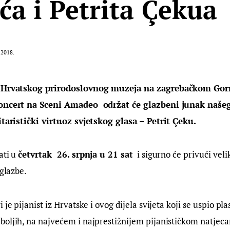
ića i Petrita Çekua
.2018.
a Hrvatskog prirodoslovnog muzeja na zagrebačkom Gor
koncert na Sceni Amadeo  održat će glazbeni junak našeg
itaristički virtuoz svjetskog glasa – Petrit Çeku.
ti u 
četvrtak  26. srpnja u 21 sat
  i sigurno će privući veli
 glazbe.
i je pijanist iz Hrvatske i ovog dijela svijeta koji se uspio plas
boljih, na najvećem i najprestižnijem pijanističkom natjec