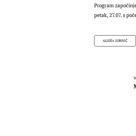
Program započinje 
petak, 27.07. s poč
ALJOŠA JURINIĆ
W