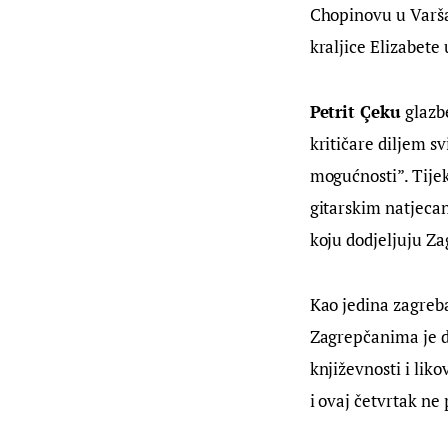
Chopinovu u Varšav
kraljice Elizabete
Petrit Çeku
 glazb
kritičare diljem sv
mogućnosti”. Tije
gitarskim natjeca
koju dodjeljuju Z
Kao jedina zagreb
Zagrepčanima je do
književnosti i liko
i ovaj četvrtak ne 