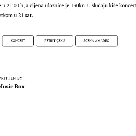
u 21:00 h, a cijena ulaznice je 130kn. U slučaju kiše koncert
etkom u 21 sat.
KONCERT
PETRIT ÇEKU
SCENA AMADEO
RITTEN BY
Music Box