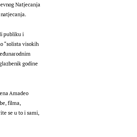
jevnog Natjecanja 
 natjecanja.
i publiku i 
o “solista visokih 
 međunarodnim 
glazbenik godine 
Scena Amadeo 
e, filma, 
te se u to i sami, 