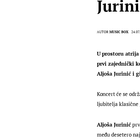
Jurin
AUTOR
MUSIC BOX
24.07
U prostoru atrij
prvi zajednički 
Aljoša Jurinić i g
Koncert će se održa
ljubitelja klasične
Aljoša Jurinić
 prv
među desetero naj