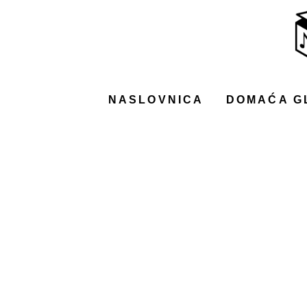
NASLOVNICA
DOMAĆA GLAZBA
STRANA GLAZBA
NASLOVNICA
DOMAĆA G
FILM
MUSIC BOX