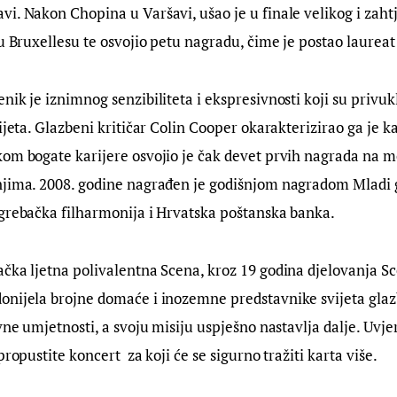
i. Nakon Chopina u Varšavi, ušao je u finale velikog i zaht
 u Bruxellesu te osvojio petu nagradu, čime je postao laureat
enik je iznimnog senzibiliteta i ekspresivnosti koji su privukl
ijeta. Glazbeni kritičar Colin Cooper okarakterizirao ga je ka
kom bogate karijere osvojio je čak devet prvih nagrada na
njima. 2008. godine nagrađen je godišnjom nagradom Mladi 
agrebačka filharmonija i Hrvatska poštanska banka.
ačka ljetna polivalentna Scena, kroz 19 godina djelovanja 
nijela brojne domaće i inozemne predstavnike svijeta glazb
vne umjetnosti, a svoju misiju uspješno nastavlja dalje. Uvjeri
propustite koncert  za koji će se sigurno tražiti karta više.