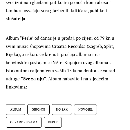
svoj izniman glazbeni put kojim pomoću kontrabasa i 
tambure osvajaju srca glazbenih kritičara, publike i 
slušatelja.
Album “Perle” od danas je u prodaji po cijeni od 79 kn u 
svim music shopovima Croatia Recordsa (Zagreb, Split, 
Rijeka), a uskoro će krenuti prodaja albuma i na 
benzinskim postajama INA-e. Kupnjom ovog albuma s 
istaknutom naljepnicom vaših 15 kuna donira se za rad 
udruge 
“Sve za nju”
. Album nabavite i na sljedećim 
linkovima:
ALBUM
GIBONNI
HOJSAK
NOVOSEL
OBRADE PJESAMA
PERLE