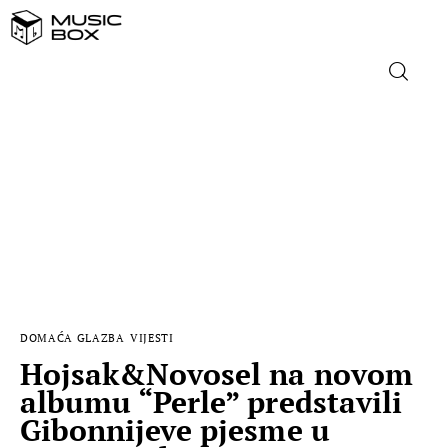
NASLOVNICA
DOMAĆA GLAZBA
STRANA GLAZBA
FILM
DOMAĆA GLAZBA
VIJESTI
MUSIC BOX
Hojsak&Novosel na novom
albumu “Perle” predstavili
Gibonnijeve pjesme u