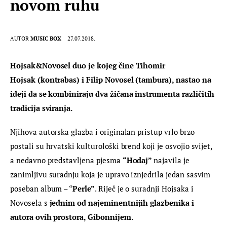
novom ruhu
AUTOR
MUSIC BOX
27.07.2018.
Hojsak&Novosel duo je kojeg čine Tihomir 
Hojsak (kontrabas) i Filip Novosel (tambura), nastao na 
ideji da se kombiniraju dva žičana instrumenta različitih 
tradicija sviranja.
Njihova autorska glazba i originalan pristup vrlo brzo 
postali su hrvatski kulturološki brend koji je osvojio svijet, 
a nedavno predstavljena pjesma 
“Hodaj” 
najavila je 
zanimljivu suradnju koja je upravo iznjedrila jedan sasvim 
poseban album – “
Perle”
. Riječ je o suradnji Hojsaka i 
Novosela s 
jednim od najeminentnijih glazbenika i 
autora ovih prostora, Gibonnijem. 