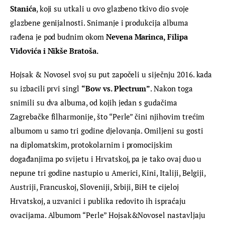
Stanića
, koji su utkali u ovo glazbeno tkivo dio svoje 
glazbene genijalnosti. Snimanje i produkcija albuma 
rađena je pod budnim okom 
Nevena Marinca, Filipa 
Vidovića i Nikše Bratoša.
Hojsak & Novosel svoj su put započeli u siječnju 2016. kada 
su izbacili prvi singl 
“Bow vs. Plectrum”
. Nakon toga 
snimili su dva albuma, od kojih jedan s gudačima 
Zagrebačke filharmonije, što “Perle” čini njihovim trećim 
albumom u samo tri godine djelovanja. Omiljeni su gosti 
na diplomatskim, protokolarnim i promocijskim 
događanjima po svijetu i Hrvatskoj, pa je tako ovaj duo u 
nepune tri godine nastupio u Americi, Kini, Italiji, Belgiji, 
Austriji, Francuskoj, Sloveniji, Srbiji, BiH te cijeloj 
Hrvatskoj, a uzvanici i publika redovito ih ispraćaju 
ovacijama. Albumom “Perle” Hojsak&Novosel nastavljaju 