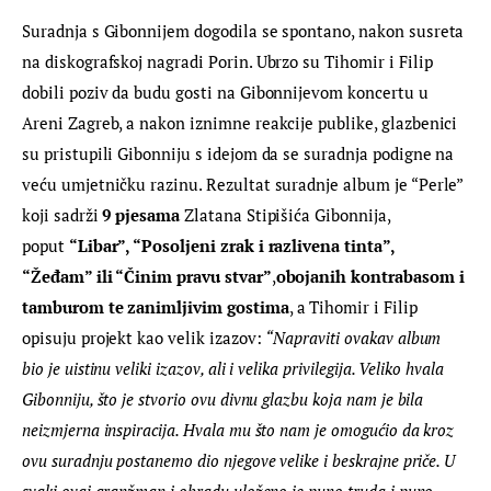
Suradnja s Gibonnijem dogodila se spontano, nakon susreta 
na diskografskoj nagradi Porin. Ubrzo su Tihomir i Filip 
dobili poziv da budu gosti na Gibonnijevom koncertu u 
Areni Zagreb, a nakon iznimne reakcije publike, glazbenici 
su pristupili Gibonniju s idejom da se suradnja podigne na 
veću umjetničku razinu. Rezultat suradnje album je “Perle” 
koji sadrži 
9 pjesama
 Zlatana Stipišića Gibonnija, 
poput 
“Libar”, “Posoljeni zrak i razlivena tinta”, 
“Žeđam” ili “Činim pravu stvar”
,
obojanih kontrabasom i 
tamburom te zanimljivim gostima
, a Tihomir i Filip 
opisuju projekt kao velik izazov: 
“Napraviti ovakav album 
bio je uistinu veliki izazov, ali i velika privilegija. Veliko hvala 
Gibonniju, što je stvorio ovu divnu glazbu koja nam je bila 
neizmjerna inspiracija. Hvala mu što nam je omogućio da kroz 
ovu suradnju postanemo dio njegove velike i beskrajne priče. U 
svaki ovaj aranžman i obradu uloženo je puno truda i puno 