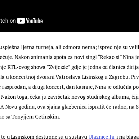
 uspješna ljetna turneja, ali odmora nema; ispred nje su veli
ećuje. Nakon snimanja spota za novi singl “Rekao si” Nina je
e RTL-ovog showa ”Zvijezde” gdje je jedna od članica žirija.
la u koncertnoj dvorani Vatroslava Lisinskog u Zagrebu. Prvi
 rasprodan, a drugi koncert, dan kasnije, Nina je odlučila po
 Nakon toga, čeka ju završetak novog studijskog albuma, čiji 
 A Novu godinu, ova sjajna glazbenica ispratit će radno, na 
o sa Tonyjjem Cetinskim.
rte u Lisinskom dostupne su u sustavu 
Ulaznice.hr
 i na blag