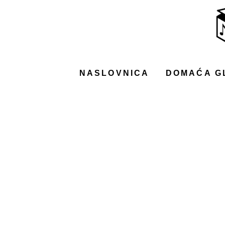
NASLOVNICA
DOMAĆA GLAZBA
STRANA GLAZBA
NASLOVNICA
DOMAĆA G
FILM
MUSIC BOX