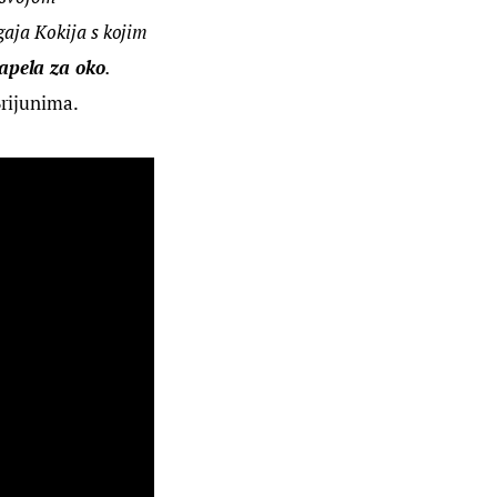
gaja Kokija s kojim 
zapela za oko
. 
Brijunima.