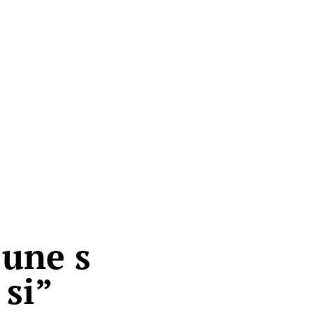
june s
si”