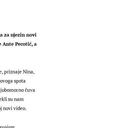
a za njezin novi 
 Ante Pecotić, a 
je, priznaje Nina, 
novoga spota 
 ljubomorno čuva 
ekli su nam 
j novi video.
 svojom 