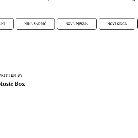
UNI
NINA BADRIĆ
NOVA PJESMA
NOVI SINGL
RITTEN BY
Music Box