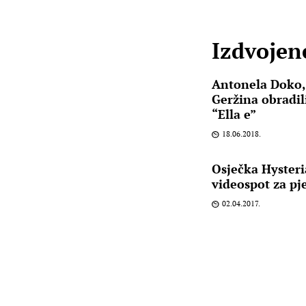
Izdvojene
Antonela Doko,
Geržina obradil
“Ella e”
18.06.2018.
Osječka Hysteri
videospot za pj
02.04.2017.