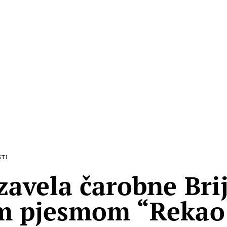
STI
zavela čarobne Bri
 pjesmom “Rekao 