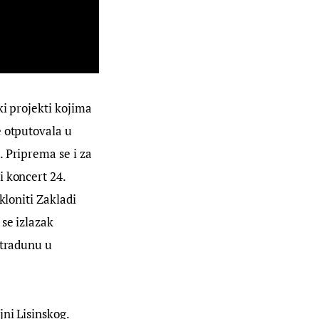
ki projekti kojima 
 otputovala u 
 Priprema se i za 
 koncert 24. 
kloniti Zakladi 
se izlazak 
Stradunu u 
ajni Lisinskog.