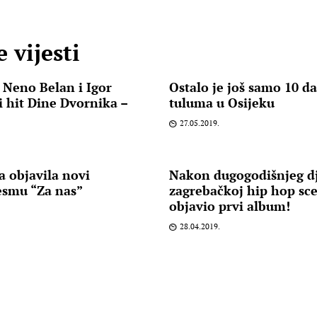
 vijesti
 Neno Belan i Igor
Ostalo je još samo 10 d
i hit Dine Dvornika –
tuluma u Osijeku
27.05.2019.
a objavila novi
Nakon dugogodišnjeg d
esmu “Za nas”
zagrebačkoj hip hop sce
objavio prvi album!
28.04.2019.