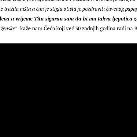
e tražila ništa a čim je stigla otišla je pozdraviti čuvenog papa
đena u vrijeme Tita siguran sam da bi mu takva ljepotica 
 ženske”-
 kaže nam Čedo koji već 30 zadnjih godina radi na 