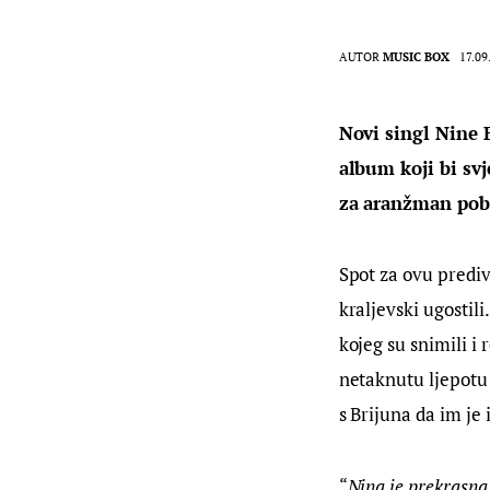
AUTOR
MUSIC BOX
17.09
Novi singl Nine B
album koji bi svj
za aranžman pobr
Spot za ovu predi
kraljevski ugostili
kojeg su snimili i r
netaknutu ljepotu 
s Brijuna da im je
“
Nina je prekrasna 