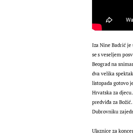
Iza Nine Badrić je
se s veseljem posv
Beograd na snimanj
dva velika spektak
listopada gotovo je
Hrvatska za djecu.
predviđa za Božić.
Dubrovniku zajedn
Ulaznice za konce