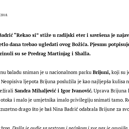
.2018.
adrić “Rekao si” stiže u radijski eter i savršena je najav
etlo dana trebao ugledati ovog Božića. Pjesmu potpisuje
inuli su se Predrag Martinjag i Shalla.
vnu baladu sniman je u nacionalnom parku 
Brijuni,
 koji su 
. Neopisiva ljepota Brijuna poslužila je kao najljepša kulisa 
ežirali
 Sandra Mihaljević i Igor Ivanović.
 Uprava Brijuna
otoka i malo je umjetnika imalo privilegiju snimati tamo. R
 izuzetno drago što je baš Nina Badrić odabrala Brijune za svo
žena. Došla je ovdje sa sestrom i nećakom i sve nas je osvojila