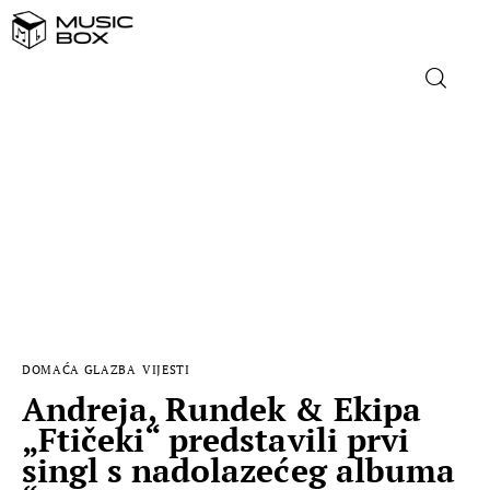
NASLOVNICA
DOMAĆA GLAZBA
STRANA GLAZBA
FILM
DOMAĆA GLAZBA
VIJESTI
MUSIC BOX
Andreja, Rundek & Ekipa
„Ftičeki“ predstavili prvi
singl s nadolazećeg albuma