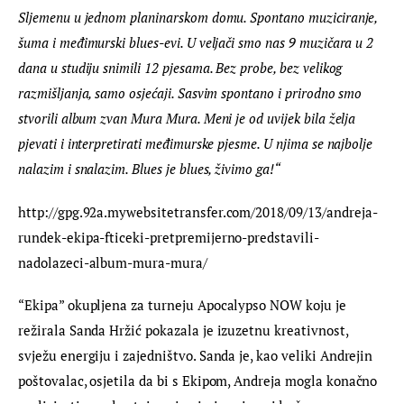
Sljemenu u jednom planinarskom domu. Spontano muziciranje, 
šuma i međimurski blues-evi. U veljači smo nas 9 muzičara u 2 
dana u studiju snimili 12 pjesama. Bez probe, bez velikog 
razmišljanja, samo osjećaji. Sasvim spontano i prirodno smo 
stvorili album zvan Mura Mura. Meni je od uvijek bila želja 
pjevati i interpretirati međimurske pjesme. U njima se najbolje 
nalazim i snalazim. Blues je blues, živimo ga!“
http://gpg.92a.mywebsitetransfer.com/2018/09/13/andreja-
rundek-ekipa-fticeki-pretpremijerno-predstavili-
nadolazeci-album-mura-mura/
“Ekipa” okupljena za turneju Apocalypso NOW koju je 
režirala Sanda Hržić pokazala je izuzetnu kreativnost, 
svježu energiju i zajedništvo. Sanda je, kao veliki Andrejin 
poštovalac, osjetila da bi s Ekipom, Andreja mogla konačno 