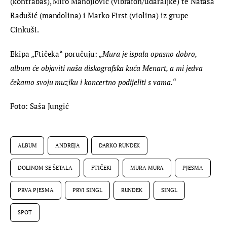
(kontrabas), Miro Manojlović (vibrafon/udaraljke) te Nataša 
Radušić (mandolina) i Marko First (violina) iz grupe 
Cinkuši.
Ekipa „Ftičeka“ poručuju:
 „Mura je ispala opasno dobro, 
album će objaviti naša diskografska kuća Menart, a mi jedva 
čekamo svoju muziku i koncertno podijeliti s vama.“
Foto: Saša Jungić
ALBUM
ANDREJA
DARKO RUNDEK
DOLINOM SE ŠETALA
FTIČEKI
MURA MURA
PJESMA
PRVA PJESMA
PRVI SINGL
RUNDEK
SINGL
SPOT