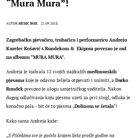
“Mura Mura”!
AUTOR
MUSIC BOX
21.09.2018.
Zagrebačku pjevačicu, trubačicu i performericu Andreju 
Kurelec Košavić s Rundekom &  Ekipom povezao je rad 
na albumu “MURA MURA”.
Andreja je izabrala 12 svojih najdražih 
međimurskih 
pjesama
 koje je odavno željela otpjevati i snimiti, a 
Darko 
Rundek
 preuzeo je ulogu umjetničkog voditelja. Nakon 
dugog odlučivanja koju pjesmu uzeti za prvi singl, odluka je 
konačno pala – bit će to pjesma „
Dolinom se šetala
“!
Kako sama Andreja kaže:
„
S Ftičekima sve je počelo krajem ljeta prošle godine na 