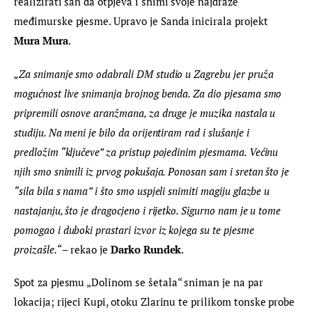
realizirati san da otpjeva i snimi svoje najdraže 
međimurske pjesme. Upravo je Sanda inicirala projekt 
Mura Mura
.
„Za snimanje smo odabrali DM studio u Zagrebu jer pruža 
mogućnost live snimanja brojnog benda. Za dio pjesama smo 
pripremili osnove aranžmana, za druge je muzika nastala u 
studiju. Na meni je bilo da orijentiram rad i slušanje i 
predložim “ključeve” za pristup pojedinim pjesmama. Većinu 
njih smo snimili iz prvog pokušaja. Ponosan sam i sretan što je 
“sila bila s nama” i što smo uspjeli snimiti magiju glazbe u 
nastajanju, što je dragocjeno i rijetko. Sigurno nam je u tome 
pomogao i duboki prastari izvor iz kojega su te pjesme 
proizašle.“ – 
rekao je 
Darko Rundek
.
Spot za pjesmu „Dolinom se šetala“ sniman je na par 
lokacija; rijeci Kupi, otoku Zlarinu te prilikom tonske probe 