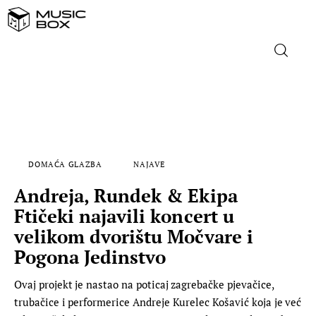
NASLOVNICA
DOMAĆA GLAZBA
DOMAĆA GLAZBA
NAJAVE
STRANA GLAZBA
Andreja, Rundek & Ekipa
FILM
Ftičeki najavili koncert u
velikom dvorištu Močvare i
MUSIC BOX
Pogona Jedinstvo
Ovaj projekt je nastao na poticaj zagrebačke pjevačice,
trubačice i performerice Andreje Kurelec Košavić koja je već