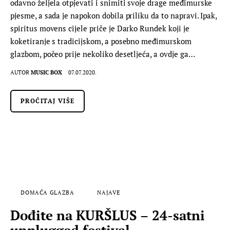
odavno željela otpjevati i snimiti svoje drage međimurske
pjesme, a sada je napokon dobila priliku da to napravi. Ipak,
spiritus movens cijele priče je Darko Rundek koji je
koketiranje s tradicijskom, a posebno međimurskom
glazbom, počeo prije nekoliko desetljeća, a ovdje ga…
AUTOR
MUSIC BOX
07.07.2020.
PROČITAJ VIŠE
DOMAĆA GLAZBA
NAJAVE
Dođite na KURŠLUS – 24-satni
unplugged festival