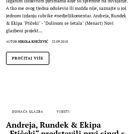
laganim ljubavnim pjesmama koje su spremne na osvajanje.
A tko me ovog tjedna oduševio ili možda nije, saznajte u još
jednom izdanju rubrike #nedjeljikomentar. Andreja, Rundek
& Ekipa "Ftičeki" - "Dolinom se šetala" (Menart) Novi
glazbeni projekt…
AUTOR
NIKOLA KNEŽEVIĆ
23.09.2018.
PROČITAJ VIŠE
DOMAĆA GLAZBA
VIJESTI
Andreja, Rundek & Ekipa
„Ftičeki“ predstavili prvi singl s