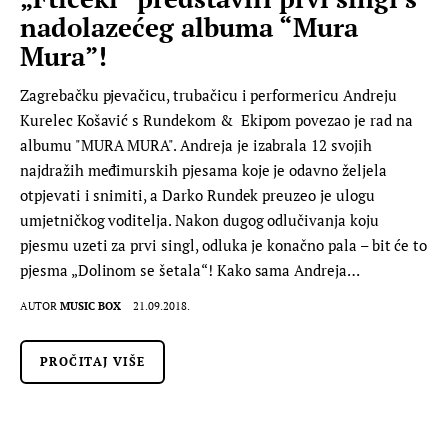
nadolazećeg albuma “Mura
Mura”!
Zagrebačku pjevačicu, trubačicu i performericu Andreju
Kurelec Košavić s Rundekom & Ekipom povezao je rad na
albumu "MURA MURA". Andreja je izabrala 12 svojih
najdražih međimurskih pjesama koje je odavno željela
otpjevati i snimiti, a Darko Rundek preuzeo je ulogu
umjetničkog voditelja. Nakon dugog odlučivanja koju
pjesmu uzeti za prvi singl, odluka je konačno pala – bit će to
pjesma „Dolinom se šetala“! Kako sama Andreja…
AUTOR
MUSIC BOX
21.09.2018.
PROČITAJ VIŠE