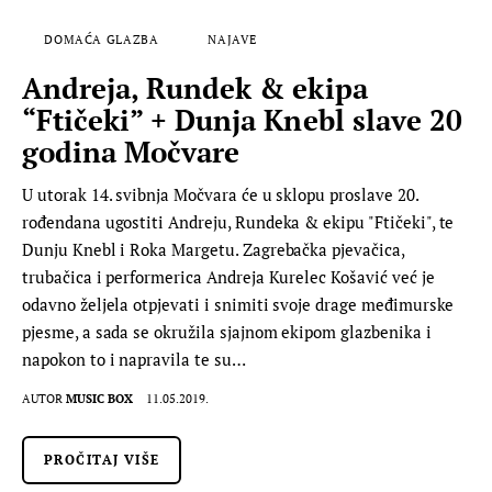
DOMAĆA GLAZBA
NAJAVE
Andreja, Rundek & ekipa
“Ftičeki” + Dunja Knebl slave 20
godina Močvare
U utorak 14. svibnja Močvara će u sklopu proslave 20.
rođendana ugostiti Andreju, Rundeka & ekipu "Ftičeki", te
Dunju Knebl i Roka Margetu. Zagrebačka pjevačica,
trubačica i performerica Andreja Kurelec Košavić već je
odavno željela otpjevati i snimiti svoje drage međimurske
pjesme, a sada se okružila sjajnom ekipom glazbenika i
napokon to i napravila te su…
AUTOR
MUSIC BOX
11.05.2019.
PROČITAJ VIŠE