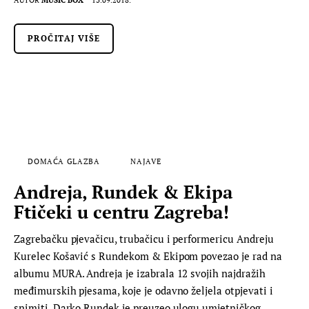
AUTOR
MUSIC BOX
13.09.2018.
PROČITAJ VIŠE
DOMAĆA GLAZBA
NAJAVE
Andreja, Rundek & Ekipa
Ftičeki u centru Zagreba!
Zagrebačku pjevačicu, trubačicu i performericu Andreju
Kurelec Košavić s Rundekom & Ekipom povezao je rad na
albumu MURA. Andreja je izabrala 12 svojih najdražih
međimurskih pjesama, koje je odavno željela otpjevati i
snimiti. Darko Rundek je preuzeo ulogu umjetničkog