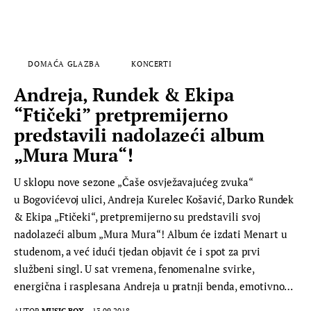
DOMAĆA GLAZBA
KONCERTI
Andreja, Rundek & Ekipa
“Ftičeki” pretpremijerno
predstavili nadolazeći album
„Mura Mura“!
U sklopu nove sezone „Čaše osvježavajućeg zvuka“
u Bogovićevoj ulici, Andreja Kurelec Košavić, Darko Rundek
& Ekipa „Ftičeki“, pretpremijerno su predstavili svoj
nadolazeći album „Mura Mura“! Album će izdati Menart u
studenom, a već idući tjedan objavit će i spot za prvi
službeni singl. U sat vremena, fenomenalne svirke,
energična i rasplesana Andreja u pratnji benda, emotivno…