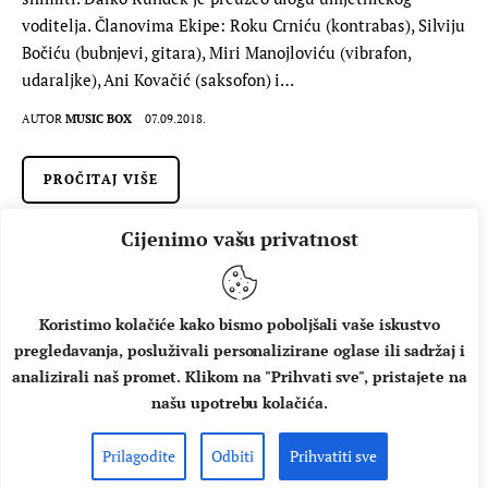
voditelja. Članovima Ekipe: Roku Crniću (kontrabas), Silviju
Bočiću (bubnjevi, gitara), Miri Manojloviću (vibrafon,
udaraljke), Ani Kovačić (saksofon) i…
AUTOR
MUSIC BOX
07.09.2018.
PROČITAJ VIŠE
Cijenimo vašu privatnost
Koristimo kolačiće kako bismo poboljšali vaše iskustvo
pregledavanja, posluživali personalizirane oglase ili sadržaj i
analizirali naš promet. Klikom na "Prihvati sve", pristajete na
našu upotrebu kolačića.
Prilagodite
Odbiti
Prihvatiti sve
O NAMA
IMPRESSUM
UVJETI KORIŠTENJA