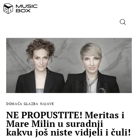
NASLOVNICA
DOMAĆA GLAZBA
STRANA GLAZBA
FILM
DOMAĆA GLAZBA
NAJAVE
MUSIC BOX
NE PROPUSTITE! Meritas i
Mare Milin u suradnji
kakvu još niste vidjeli i čuli!