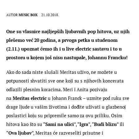
AUTOR
MUSIC BOX
21.10.2018.
One su vlasnice najljepših ljubavnih pop hitova, uz njih 
plešemo već 20 godina, a prvoga petka u studenom 
(2.11.) upoznat ćemo ih i u live electric sastavu i to u 
prostoru u kojem još nisu nastupale, Johannu Francku!
Ako do sada niste slušali Meritas uživo, ne možete u 
potpunosti shvatiti sve one koji su s njihovih koncerata 
odlazili plesnim koracima. Meri i Anita pozivaju 
na 
Meritas electric
 u Johann Franck – uzmite pod ruku sve 
drage ljude u vašim životima i dođite uživati u glazbenoj 
poslastici koju su pripremile samo za ovu priliku. Osim 
hitova kao što su “
Sami na ulici
”, “
Igra
”, “
Budi blizu
” ili 
“
Ova ljubav
”, Meritas će razveseliti prisutne i 