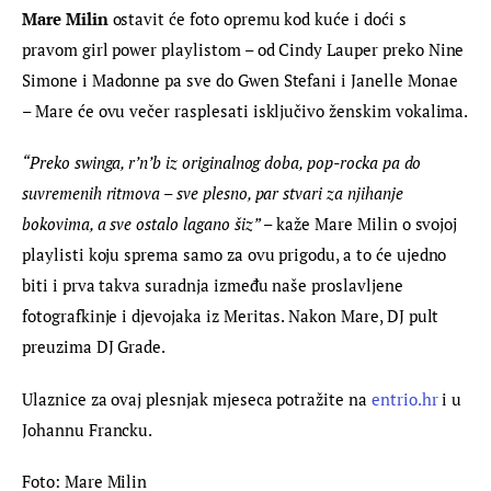
Mare Milin
 ostavit će foto opremu kod kuće i doći s 
pravom girl power playlistom – od Cindy Lauper preko Nine 
Simone i Madonne pa sve do Gwen Stefani i Janelle Monae 
– Mare će ovu večer rasplesati isključivo ženskim vokalima.
“Preko swinga, r’n’b iz originalnog doba, pop-rocka pa do 
suvremenih ritmova – sve plesno, par stvari za njihanje 
bokovima, a sve ostalo lagano šiz”
 – kaže Mare Milin o svojoj 
playlisti koju sprema samo za ovu prigodu, a to će ujedno 
biti i prva takva suradnja između naše proslavljene 
fotografkinje i djevojaka iz Meritas. Nakon Mare, DJ pult 
preuzima DJ Grade.
Ulaznice za ovaj plesnjak mjeseca potražite na 
entrio.hr
 i u 
Johannu Francku.
Foto: Mare Milin