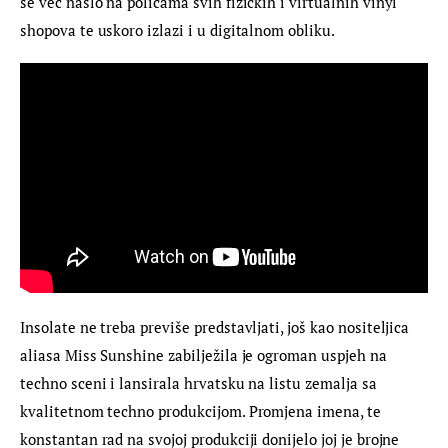
se već našlo na policama svih fizičkih i virtualnih vinyl 
shopova te uskoro izlazi i u digitalnom obliku.
Insolate ne treba previše predstavljati, još kao nositeljica 
aliasa Miss Sunshine zabilježila je ogroman uspjeh na 
techno sceni i lansirala hrvatsku na listu zemalja sa 
kvalitetnom techno produkcijom. Promjena imena, te 
konstantan rad na svojoj produkciji donijelo joj je brojne 