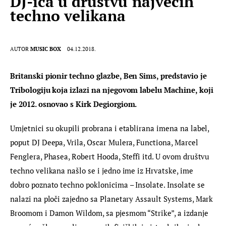
DJ-ica u društvu najvećih
techno velikana
AUTOR
MUSIC BOX
04.12.2018.
Britanski pionir techno glazbe, Ben Sims, predstavio je 
Tribologiju koja izlazi na njegovom labelu Machine, koji 
je 2012. osnovao s Kirk Degiorgiom.
Umjetnici su okupili probrana i etablirana imena na label, 
poput DJ Deepa, Vrila, Oscar Mulera, Functiona, Marcel 
Fenglera, Phasea, Robert Hooda, Steffi itd. U ovom društvu 
techno velikana našlo se i jedno ime iz Hrvatske, ime 
dobro poznato techno poklonicima – Insolate. Insolate se 
nalazi na ploči zajedno sa Planetary Assault Systems, Mark 
Broomom i Damon Wildom, sa pjesmom “Strike”, a izdanje 