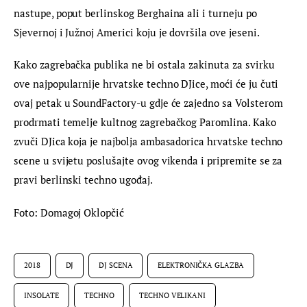
nastupe, poput berlinskog Berghaina ali i turneju po 
Sjevernoj i Južnoj Americi koju je dovršila ove jeseni.
Kako zagrebačka publika ne bi ostala zakinuta za svirku 
ove najpopularnije hrvatske techno DJice, moći će ju čuti 
ovaj petak u SoundFactory-u gdje će zajedno sa Volsterom 
prodrmati temelje kultnog zagrebačkog Paromlina. Kako 
zvuči DJica koja je najbolja ambasadorica hrvatske techno 
scene u svijetu poslušajte ovog vikenda i pripremite se za 
pravi berlinski techno ugođaj.
Foto: Domagoj Oklopčić
2018
DJ
DJ SCENA
ELEKTRONIČKA GLAZBA
INSOLATE
TECHNO
TECHNO VELIKANI