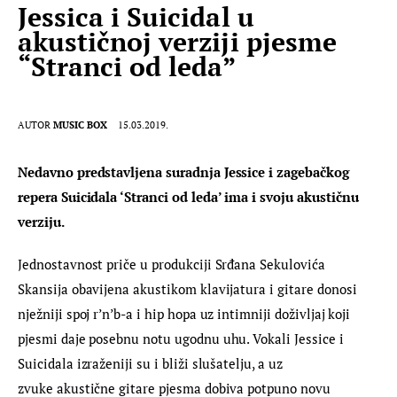
Jessica i Suicidal u
akustičnoj verziji pjesme
“Stranci od leda”
AUTOR
MUSIC BOX
15.03.2019.
Nedavno predstavljena suradnja Jessice i zagebačkog 
repera Suicidala ‘Stranci od leda’ ima i svoju akustičnu 
verziju.
Jednostavnost priče u produkciji Srđana Sekulovića 
Skansija obavijena akustikom klavijatura i gitare donosi 
nježniji spoj r’n’b-a i hip hopa uz intimniji doživljaj koji 
pjesmi daje posebnu notu ugodnu uhu. Vokali Jessice i 
Suicidala izraženiji su i bliži slušatelju, a uz 
zvuke akustične gitare pjesma dobiva potpuno novu 