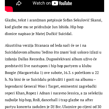
Glazbu, tekst i aranžman potpisuje Srđan Sekulović Skansi, 
kod glazbe mu se pridružuje Jun Ishida. Hip hop 
dionice napisao je Matej Dučkić Suicidal.
Akustična verzija Stranaca od leda naći će se i na 
Suicidalovom albumu ‘Jedino što znam’ koji uskoro izlazi u 
izdanju Dallas Recordsa. Dugoočekivani album uživo će 
predstaviti live nastupom i hip hop partyem u klubu 
Boogie (Margaretska 1) ove subote, 16.3. s početkom u 22 
h. Na bini će se Suicidalu pridružiti i gosti na albumu – 
legendarni General Woo i Target, eminentni zagrebački 
reperi Khan, Ropez i Adnan i naravno Jessica, a za selekciju 
najbolje hip hop, RnB, dancehall i trap glazbe na after 
partyu koncerta zadužen je DJ Brc. Ulaznice po cijeni od 30 