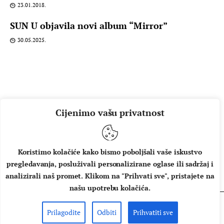
23.01.2018.
SUN U objavila novi album “Mirror”
30.05.2025.
Cijenimo vašu privatnost
Koristimo kolačiće kako bismo poboljšali vaše iskustvo
pregledavanja, posluživali personalizirane oglase ili sadržaj i
O NAMA
IMPRESSUM
UVJETI KORIŠTENJA
analizirali naš promet. Klikom na "Prihvati sve", pristajete na
našu upotrebu kolačića.
Prilagodite
Odbiti
Prihvatiti sve
Copyright © 2026 Music Box - All rights reserved.