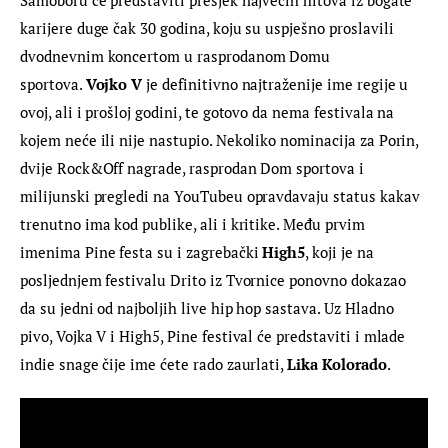
Samoboru će predstaviti presjek najvećih hitova iz bogate 
karijere duge čak 30 godina, koju su uspješno proslavili 
dvodnevnim koncertom u rasprodanom Domu 
sportova. 
Vojko V 
je definitivno najtraženije ime regije u 
ovoj, ali i prošloj godini, te gotovo da nema festivala na 
kojem neće ili nije nastupio. Nekoliko nominacija za Porin, 
dvije Rock&Off nagrade, rasprodan Dom sportova i 
milijunski pregledi na YouTubeu opravdavaju status kakav 
trenutno ima kod publike, ali i kritike. Među prvim 
imenima Pine festa su i zagrebački 
High5
, koji je na 
posljednjem festivalu Drito iz Tvornice ponovno dokazao 
da su jedni od najboljih live hip hop sastava. Uz Hladno 
pivo, Vojka V i High5, Pine festival će predstaviti i mlade 
indie snage čije ime ćete rado zaurlati, 
Lika Kolorado
.