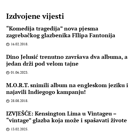
Izdvojene vijesti
“Komedija tragedija” nova pjesma
zagrebačkog glazbenika FIlipa Fantonija
16.02.2018.
Dino Jelusić trenutno završava dva albuma, a
jedan drži pod velom tajne
01.06.2023.
M.O.R.T. snimili album na engleskom jeziku i
najavili Indiegogo kampanju!
28.08.2018.
IZVJEŠĆE: Kensington Lima u Vintageu –
“vintage” glazba koja može i spašavati živote
13.02.2025.