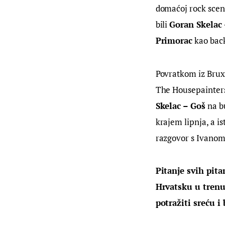
domaćoj rock sceni
bili 
Goran Skelac 
Primorac
 kao bac
Povratkom iz Bruxe
The Housepainters 
Skelac – Goš
 na 
krajem lipnja, a i
razgovor s Ivanom
Pitanje svih pita
Hrvatsku u trenu
potražiti sreću i