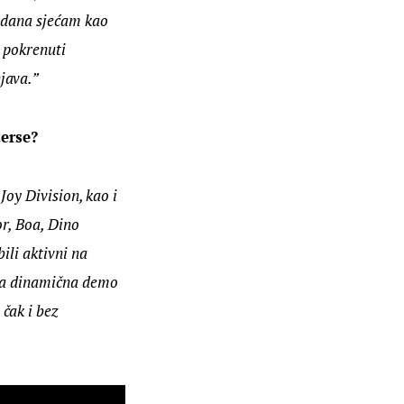
h dana sjećam kao 
 pokrenuti 
java.”
erse?
Joy Division, kao i 
r, Boa, Dino 
ili aktivni na 
ala dinamična demo 
čak i bez 