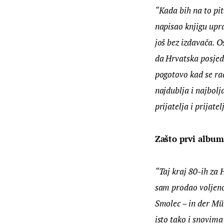
“Kada bih na to pi
napisao knjigu upr
još bez izdavača. O
da Hrvatska posjed
pogotovo kad se rad
najdublja i najbolja
prijatelja i prijat
Zašto prvi album
“Taj kraj 80-ih za 
sam prodao voljenog
Smolec – in der Müh
isto tako i snovima