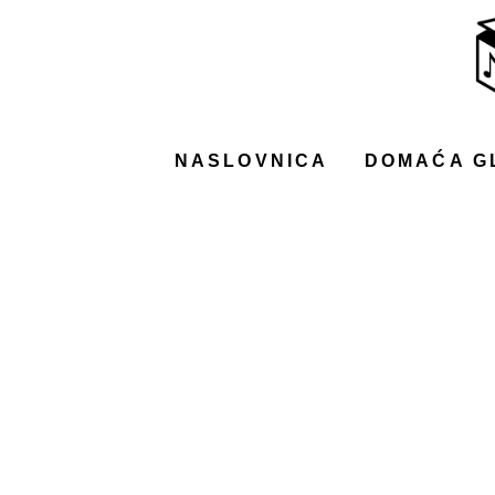
NASLOVNICA
DOMAĆA GLAZBA
STRANA GLAZBA
NASLOVNICA
DOMAĆA G
FILM
MUSIC BOX