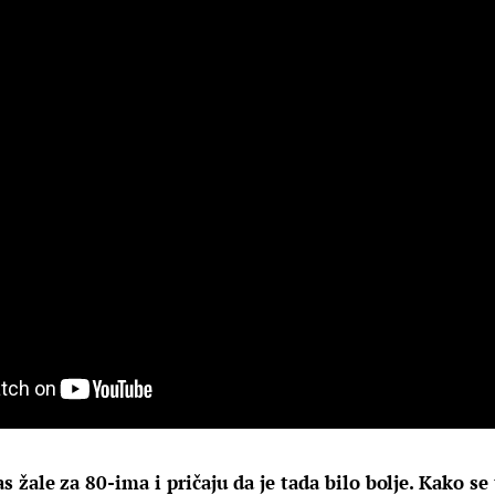
 žale za 80-ima i pričaju da je tada bilo bolje. Kako se 