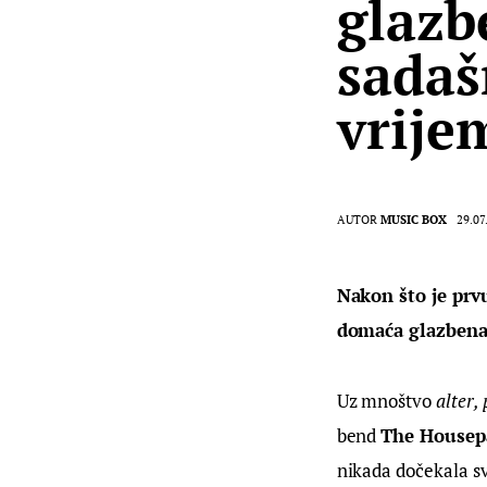
glazb
sadaš
vrije
AUTOR
MUSIC BOX
29.07
Nakon što je prvu
domaća glazbena 
Uz mnoštvo 
alter, 
bend 
The Housep
nikada dočekala svo