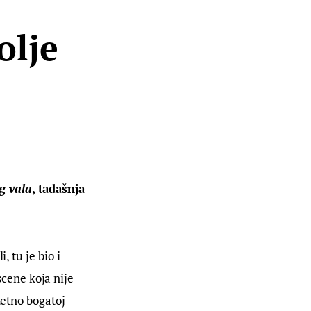
olje
g vala
, tadašnja 
 tu je bio i 
cene koja nije 
zetno bogatoj 