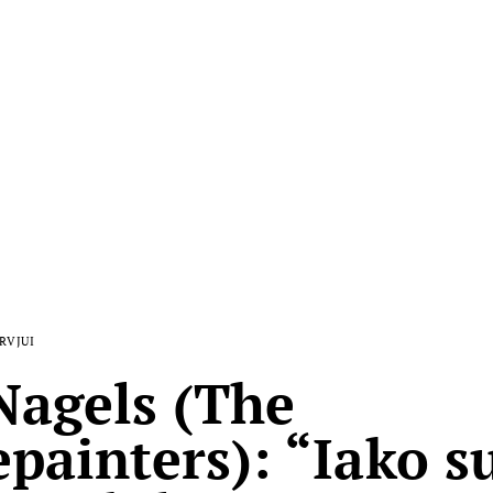
RVJUI
Nagels (The
painters): “Iako s