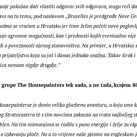
tanje pokušao dati vlastiti odgovor svih odgovora, mogu reći d
avo na tu temu, pod naslovom „Bruxelles je predgrađe Nove Gra
sobno se vraćam u Hrvatsku jer time želim početi novo poglavlj
uje ogromne mogućnosti, kao i prednosti kojih eventualno nije
i o povezanosti njenog stanovništva. Na primjer, u Hrvatskoj 
 prijateljstva koja su još i danas jednako snažna. Takav širok i
eljica nemam nigdje drugdje.”
 grupe The Housepainters tek sada, a ne tada, krajem 8
Housepainterse je donio veliku glazbenu avanturu, u koju smo k
 Stratocastera te s tim novcima zakucao na vrata najboljeg st
len. Na tim snimanjima se radilo s puno energije i želje za ek
 o izdavanju ploče. No u to vrijeme naše pjesme na engleskom 