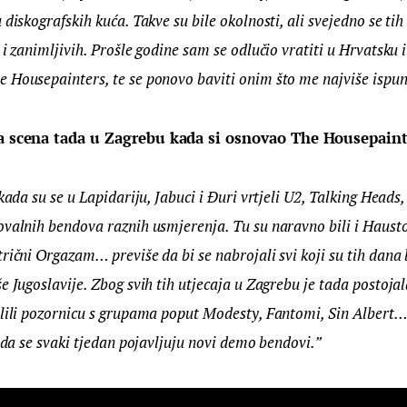
 diskografskih kuća. Takve su bile okolnosti, ali svejedno se ti
 i zanimljivih. Prošle godine sam se odlučio vratiti u Hrvatsku i
 Housepainters, te se ponovo baviti onim što me najviše ispun
la scena tada u Zagrebu kada si osnovao The Housepaint
kada su se u Lapidariju, Jabuci i Đuri vrtjeli U2, Talking Heads, 
ovalnih bendova raznih usmjerenja. Tu su naravno bili i Hausto
rični Orgazam… previše da bi se nabrojali svi koji su tih dana b
e Jugoslavije. Zbog svih tih utjecaja u Zagrebu je tada postoj
lili pozornicu s grupama poput Modesty, Fantomi, Sin Albert… 
e da se svaki tjedan pojavljuju novi demo bendovi.”