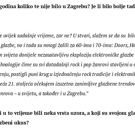
ina koliko te nije bilo u Zagrebu? Je li bilo bolje tada 
e uvijek sadašnje vrijeme, zar ne? U stvari, slažem se da su  bil
 glazbe, no i tada su mnogi žalili za 60-ima i 70-ima: Doors, H
 svijeta donijele nezaustavljivu eksploziju elektroničke glazb
ehnologije čime su svi dotadašnji rock i pop žanrovi stavljeni u
ju, postigli puni krug u izjednačenju rock tradicije i elektronik
jeća 21. stoljeća očekujem izuzetno zanimljive glazbene trendov
anrova – u svijetu, a također i u Zagrebu.”
i u to vrijeme bili neka vrsta uzora, a koji su svojom gl
azbeni ukus?