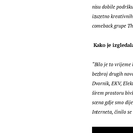
nisu dobile podršku
izuzetno kreativnih
comeback grupe The
Kako je izgleda
“Bilo je to vrijeme 
bezbroj drugih nov
Dvornik, EKV, Elekt
širem prostoru bivš
scena gdje smo dije
Interneta, činilo s