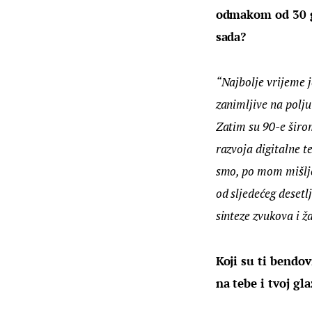
odmakom od 30 god
sada?
“Najbolje vrijeme j
zanimljive na polju
Zatim su 90-e širom
razvoja digitalne t
smo, po mom mišljen
od sljedećeg desetl
sinteze zvukova i ž
Koji su ti bendov
na tebe i tvoj gl