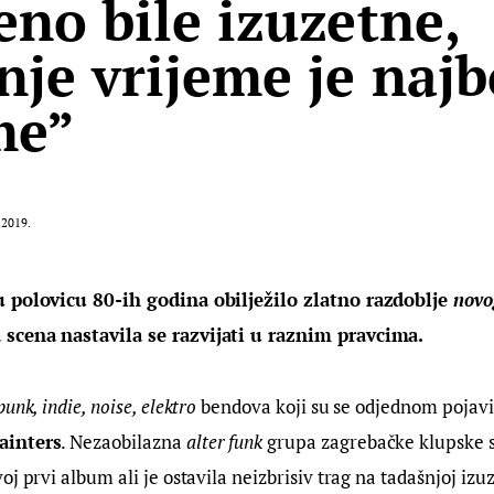
eno bile izuzetne,
nje vrijeme je najb
me”
.2019.
 polovicu 80-ih godina obilježilo zlatno razdoblje 
novo
scena nastavila se razvijati u raznim pravcima.
punk, indie, noise, elektro
 bendova koji su se odjednom pojavili,
ainters
. Nezaobilazna 
alter funk
 grupa zagrebačke klupske s
j prvi album ali je ostavila neizbrisiv trag na tadašnjoj izu