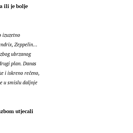
ili je bolje 
o izuzetno 
endrix, Zeppelin… 
e zbog ubrzanog 
 drugi plan. Danas 
e i iskreno rečeno, 
e u smislu daljnje 
azbom utjecali 