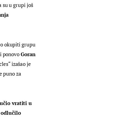
 su u grupi još 
anja 
vo okupiti grupu 
ni ponovo 
Goran 
es“ izašao je 
je puno za 
čio vratiti u 
 odlučilo 