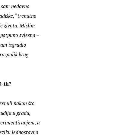
a sam nedavno 
diške,“ trenutno 
e života. Mislim 
 potpuno svjesna – 
sam izgradio 
 raznolik krug 
0-ih?
renuli nakon što 
udija u gradu, 
perimentiranjem, a 
jeziku jednostavno 