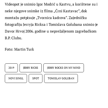
Videopot je snimio Igor Modrić u Kastvu, a korištene su i 
neke njegove snimke iz filma „Črni Kastavac“, dok 
montažu potpisuje „Tvornica kadrova“. Zajedničku 
fotografiju Jerryja Ricksa i Tomislava Golubana snimio je 
Davor Hrvoj 2006. godine u neprežaljenom zagrebačkom 
B.P. Clubu.
Foto: Martin Turk
2019
JERRY RICKS
JERRY ROCKS ON MY MIND
NOVI SINGL
SPOT
TOMISLAV GOLUBAN