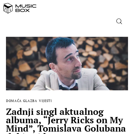
NASLOVNICA
DOMAĆA GLAZBA
STRANA GLAZBA
FILM
DOMAĆA GLAZBA
VIJESTI
MUSIC BOX
Zadnji singl aktualnog
albuma, “Jerry Ricks on My
Mind”, Tomislava Golubana