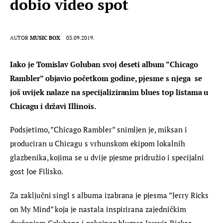
dobio video spot
AUTOR
MUSIC BOX
03.09.2019.
Iako je Tomislav Goluban svoj deseti album ”Chicago 
Rambler” objavio početkom godine, pjesme s njega  se 
još uvijek nalaze na specijaliziranim blues top listama u 
Chicagu i državi Illinois.
Podsjetimo, ”Chicago Rambler” snimljen je, miksan i 
produciran u Chicagu s vrhunskom ekipom lokalnih 
glazbenika, kojima se u dvije pjesme pridružio i specijalni 
gost Joe Filisko.
Za zaključni singl s albuma izabrana je pjesma ”Jerry Ricks 
on My Mind” koja je nastala inspirirana zajedničkim 
druženjem Golubana i pokojnog bluzera Jerryja Ricksa. 