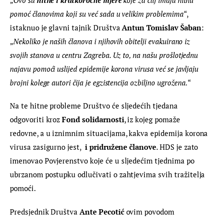
pomoć članovima koji su već sada u velikim problemima
“, 
istaknuo je glavni tajnik Društva 
Antun Tomislav Šaban
: 
„
Nekoliko je naših članova i njihovih obitelji evakuirano iz 
svojih stanova u centru Zagreba. Uz to, na našu prošlotjednu 
najavu pomoći uslijed epidemije korona virusa već se javljaju 
brojni kolege autori čija je egzistencija ozbiljno ugrožena.
“
Na te hitne probleme Društvo će sljedećih tjedana 
odgovoriti kroz 
Fond solidarnosti
, iz kojeg pomaže 
redovne, a u iznimnim situacijama, kakva epidemija korona 
virusa zasigurno jest,  
i pridružene članove
. HDS je zato 
imenovao Povjerenstvo koje će u sljedećim tjednima po 
ubrzanom postupku odlučivati o zahtjevima svih tražitelja 
pomoći.
Predsjednik Društva 
Ante Pecotić
 ovim povodom 