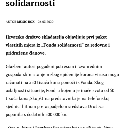
solidarnosti
AUTOR
MUSIC BOX
26.03.2020.
Hrvatsko društvo skladatelja objavljuje prvi paket 
vlastitih mjera iz „Fonda solidarnosti“ za redovne i 
pridružene članove. 
Glazbeni autori pogođeni potresom i izvanrednim 
gospodarskim stanjem zbog epidemije korona virusa mogu 
računati na 550 tisuća kuna pomoći iz Fonda. Zbog 
ozbiljnosti situacije, Fond, u kojemu je inače svota od 50 
tisuća kuna, Skupština predstavnika je na telefonskoj 
sjednici hitnom preraspodjelom sredstava Društva 
popunila s dodatnih 500 000 kn.
„
Ovo su 
hitne i kratkoročne mjere
 koje za cilj imaju hitnu 