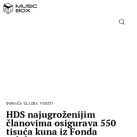
NASLOVNICA
DOMAĆA GLAZBA
STRANA GLAZBA
FILM
DOMAĆA GLAZBA
VIJESTI
MUSIC BOX
HDS najugroženijim
članovima osigurava 550
tisuća kuna iz Fonda