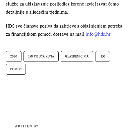
službe za ublažavanje posljedica korone izvještavat ćemo 
detaljnije u sljedećim tjednima.
HDS sve članove poziva da zahtjeve s objašnjenjem potreba 
za financijskom pomoći dostave na mail 
info@hds.hr
 .
2020
550 TISUĆA KUNA
GLAZBENICIMA
HDS
POMOĆ
WRITTEN BY