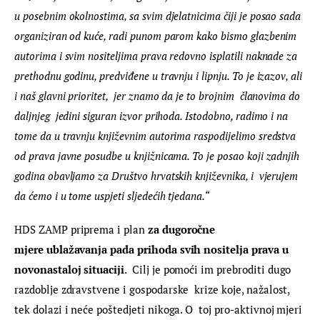
u posebnim okolnostima, sa svim djelatnicima čiji je posao sada 
organiziran od kuće, radi punom parom kako bismo glazbenim 
autorima i svim nositeljima prava redovno isplatili naknade za 
prethodnu godinu, predviđene u travnju i lipnju. To je izazov, ali 
i naš glavni prioritet,  jer znamo da je to brojnim  članovima do 
daljnjeg  jedini siguran izvor prihoda. Istodobno, radimo i na 
tome da u travnju književnim autorima raspodijelimo sredstva 
od prava javne posudbe u knjižnicama. To je posao koji zadnjih 
godina obavljamo za Društvo hrvatskih književnika, i  vjerujem 
da ćemo i u tome uspjeti sljedećih tjedana.“
HDS ZAMP priprema i plan
 za dugoročne 
mjere
ublažavanja pada prihoda svih nositelja prava u 
novonastaloj situaciji
. 
Cilj je pomoći im prebroditi dugo 
razdoblje zdravstvene i gospodarske  krize koje, nažalost, 
tek dolazi i neće poštedjeti nikoga. O  toj pro-aktivnoj mjeri 