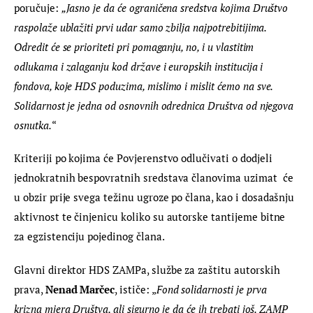
poručuje: 
„Jasno je da će ograničena sredstva kojima Društvo 
raspolaže ublažiti prvi udar samo zbilja najpotrebitijima. 
Odredit će se prioriteti pri pomaganju, no, i u vlastitim 
odlukama i zalaganju kod države i europskih institucija i 
fondova, koje HDS poduzima, mislimo i mislit ćemo na sve. 
Solidarnost je jedna od osnovnih odrednica Društva od njegova 
osnutka.
“
Kriteriji po kojima će Povjerenstvo odlučivati o dodjeli 
jednokratnih bespovratnih sredstava članovima uzimat  će 
u obzir prije svega težinu ugroze po člana, kao i dosadašnju 
aktivnost te činjenicu koliko su autorske tantijeme bitne 
za egzistenciju pojedinog člana.
Glavni direktor HDS ZAMPa, službe za zaštitu autorskih 
prava, 
Nenad Marčec
, ističe: „
Fond solidarnosti je prva 
krizna mjera Društva, ali sigurno je da će ih trebati još. ZAMP  