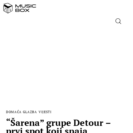
NASLOVNICA
DOMAĆA GLAZBA
STRANA GLAZBA
FILM
MUSIC BOX
DOMAĆA GLAZBA
VIJESTI
“Šarena” grupe Detour –
prvi spot koji spaja