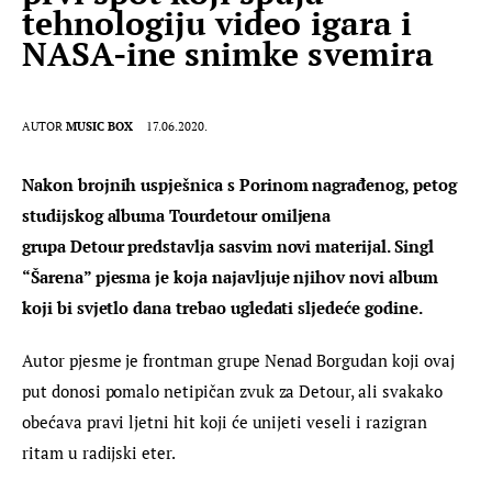
tehnologiju video igara i
NASA-ine snimke svemira
AUTOR
MUSIC BOX
17.06.2020.
Nakon brojnih uspješnica s Porinom nagrađenog, petog 
studijskog albuma Tourdetour omiljena 
grupa Detour predstavlja sasvim novi materijal. Singl 
“Šarena” pjesma je koja najavljuje njihov novi album 
koji bi svjetlo dana trebao ugledati sljedeće godine.
Autor pjesme je frontman grupe Nenad Borgudan koji ovaj 
put donosi pomalo netipičan zvuk za Detour, ali svakako 
obećava pravi ljetni hit koji će unijeti veseli i razigran 
ritam u radijski eter.