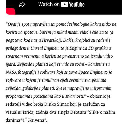
“
Ovaj je spot napravljen uz pomoć tehnologije kakvu nitko ne 
koristi za spotove, barem ja nikad nisam vidio i čuo za to (a 
pogotovo kod nas u Hrvatskoj). Dakle, krajolici su rađeni i 
prilagođeni u Unreal Engineu, to je Engine za 3D grafiku u 
stvarnom vremenu, a koristi se prvenstveno za izradu video 
igara. Zvijezde i planeti koji se vide su točni – korištene su 
NASA fotografije i software koji se zove Space Engine, to je 
software u kojem je simuliran cijeli svemir i sva poznata 
zviježđa, galaksije i planeti. Sve je napravljeno u ispravnim 
proporcijama i pozicijama kao u stvarnosti
.” – objasnio je 
redatelj video broja Dinko Šimac koji je zaslužan za 
vizualni izričaj zadnja dva singla Deotura “Slike o našim 
danima” i “Skrivena”.