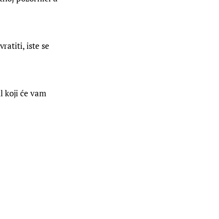
atiti, iste se 
l koji će vam 