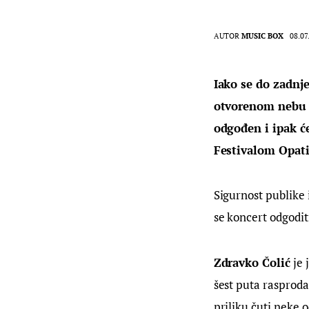
AUTOR
MUSIC BOX
08.07
Iako se do zadnje
otvorenom nebu na
odgođen i ipak će
Festivalom Opati
Sigurnost publike 
se koncert odgoditi
Zdravko Čolić
 je
šest puta rasprodao
priliku čuti neke o