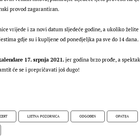
unski provod zagarantiran.
ce vrijede i za novi datum sljedeće godine, a ukoliko želite vr
estima gdje su i kupljene od ponedjeljka pa sve do 14 dana.
kalendare 17. srpnja 2021.
 jer godina brzo prođe, a spektak
mtit će se i prepričavati još dugo!
CERT
LJETNA POZORNICA
ODGOĐEN
OPATIJA