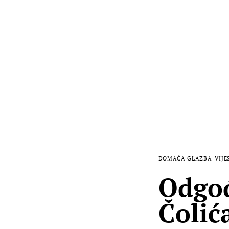
DOMAĆA GLAZBA
VIJE
Odgođ
Čolića