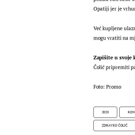
Opatiji jer je vrh
Već kupljene ulazni
mogu vratiti na mj
Zapišite u svoje 
Čolić pripremiti pa
Foto: Promo
2020
KON
ZDRAVKO ČOLIĆ