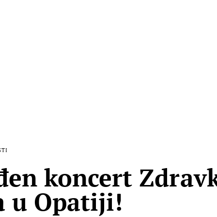
STI
en koncert Zdrav
 u Opatiji!