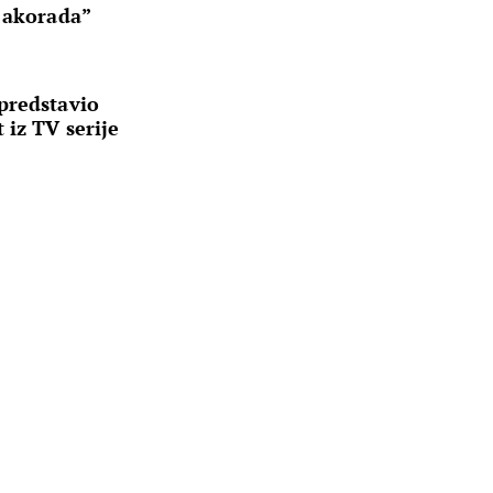
h akorada”
predstavio
 iz TV serije