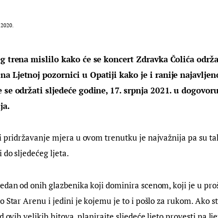
.2020.
g trena mislilo kako će se koncert Zdravka Čolića održat
 Ljetnoj pozornici u Opatiji kako je i ranije najavljeno
 se održati sljedeće godine, 17. srpnja 2021. u dogovoru
ja.
i pridržavanje mjera u ovom trenutku je najvažnija pa su tak
 do sljedećeg ljeta.
 jedan od onih glazbenika koji dominira scenom, koji je u pro
 Star Arenu i jedini je kojemu je to i pošlo za rukom. Ako st
d ovih velikih hitova, planirajte sljedeće ljeto provesti na lj