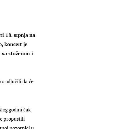
i 18. srpnja na 
, koncert je 
 sa stožerom i 
o odlučili da će 
šlog godini čak 
e propustili 
etnoj pozornici u 