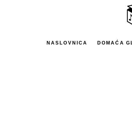
NASLOVNICA
DOMAĆA GLAZBA
STRANA GLAZBA
NASLOVNICA
DOMAĆA G
FILM
MUSIC BOX