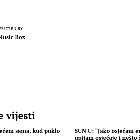
RITTEN BY
Music Box
 vijesti
rećem sama, kud puklo
SUN U: “Jako osjećam en
upijam osjećaje i nešto