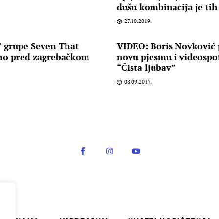
dušu kombinacija je ti
27.10.2019.
 grupe Seven That
VIDEO: Boris Novković 
rno pred zagrebačkom
novu pjesmu i videospot
“Čista ljubav”
08.09.2017.