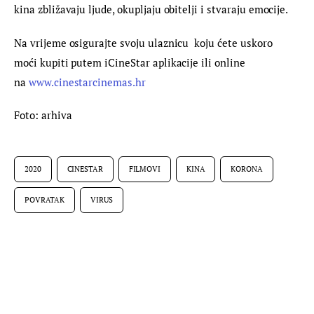
kina zbližavaju ljude, okupljaju obitelji i stvaraju emocije.
Na vrijeme osigurajte svoju ulaznicu  koju ćete uskoro 
moći kupiti putem iCineStar aplikacije ili online 
na 
www.cinestarcinemas.hr
Foto: arhiva
2020
CINESTAR
FILMOVI
KINA
KORONA
POVRATAK
VIRUS