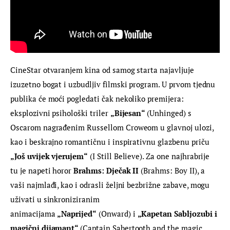
CineStar otvaranjem kina od samog starta najavljuje 
izuzetno bogat i uzbudljiv filmski program. U prvom tjednu 
publika će moći pogledati čak nekoliko premijera: 
eksplozivni psihološki triler 
„Bijesan“ 
(Unhinged) s 
Oscarom nagrađenim Russellom Croweom u glavnoj ulozi, 
kao i beskrajno romantičnu i inspirativnu glazbenu priču 
„Još uvijek vjerujem“
 (I Still Believe). Za one najhrabrije 
tu je napeti horor 
Brahms: Dječak II
 (Brahms: Boy II), a 
vaši najmlađi, kao i odrasli željni bezbrižne zabave, mogu 
uživati u sinkroniziranim 
animacijama 
„Naprijed“
 (Onward) i 
„Kapetan Sabljozubi i 
magični dijamant“ 
(Captain Sabertooth and the magic 