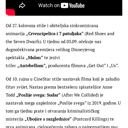
Od 27. kolovoza stiže i obiteljska sinkronizirana 
animacija 
„Crvencipelica i 7 patuljaka“ 
(Red Shoes and 
the Seven Dwarfs). U tjednu od 03.09. očekuje nas 
dugoočekivana premijera velikog Disneyjevog 
spektakla 
„Mulan“
 te jezivi 
triler 
„Antebellum“,
 producenta filmova „Get Out“ i „Us“.
Od 10. rujna u CineStar stiže nastavak filma koji je zaludio 
čitav svijet. Nastao prema bestseleru spisateljice Anne 
Todd 
„Poslije svega: Sudar“
 (After We Collided) je 
nastavak mega uspješnice „Poslije svega“ iz 2019. godine. U 
tom ga tjednu prate i otvaranja kriminalističkog 
misterija 
„Ubojice s razglednice“
 (Postcard Killings) te 
prva animirana, cjelovečernja zabava o najpoznatijem psu 