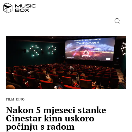
NASLOVNICA
DOMAĆA GLAZBA
STRANA GLAZBA
FILM
FILM
KINO
MUSIC BOX
Nakon 5 mjeseci stanke
Cinestar kina uskoro
počinju s radom