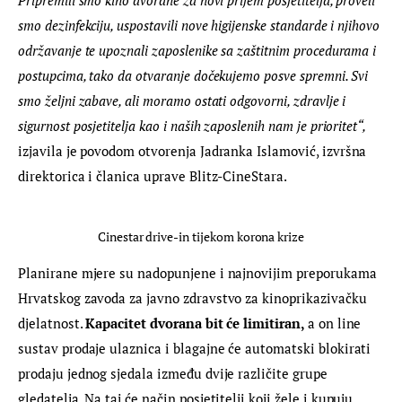
smo dezinfekciju, uspostavili nove higijenske standarde i njihovo 
održavanje te upoznali zaposlenike sa zaštitnim procedurama i 
postupcima, tako da otvaranje dočekujemo posve spremni. Svi 
smo željni zabave, ali moramo ostati odgovorni, zdravlje i 
sigurnost posjetitelja kao i naših zaposlenih nam je prioritet“,
izjavila je povodom otvorenja Jadranka Islamović, izvršna 
direktorica i članica uprave Blitz-CineStara.
Cinestar drive-in tijekom korona krize
Planirane mjere su nadopunjene i najnovijim preporukama 
Hrvatskog zavoda za javno zdravstvo za kinoprikazivačku 
djelatnost. 
Kapacitet dvorana bit će limitiran, 
a on line 
sustav prodaje ulaznica i blagajne će automatski blokirati 
prodaju jednog sjedala između dvije različite grupe 
gledatelja. Na taj će način posjetitelji koji žele i kupuju 