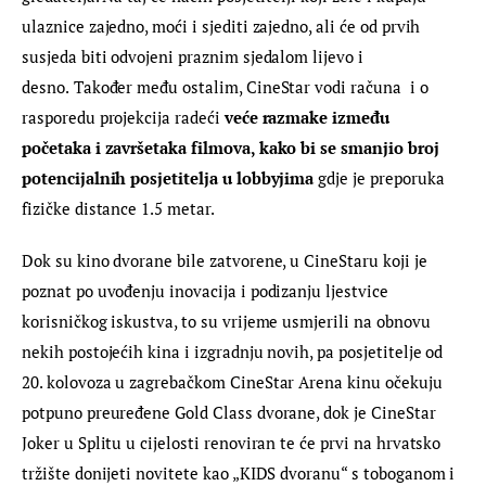
ulaznice zajedno, moći i sjediti zajedno, ali će od prvih 
susjeda biti odvojeni praznim sjedalom lijevo i 
desno.
Također među ostalim, CineStar vodi računa  i o 
rasporedu projekcija radeći 
veće razmake između 
početaka i završetaka filmova, kako bi se smanjio broj 
potencijalnih posjetitelja u lobbyjima 
gdje je preporuka 
fizičke distance 1.5 metar.
Dok su kino dvorane bile zatvorene, u CineStaru koji je 
poznat po uvođenju inovacija i podizanju ljestvice 
korisničkog iskustva, to su vrijeme usmjerili na obnovu 
nekih postojećih kina i izgradnju novih, pa posjetitelje od 
20. kolovoza u zagrebačkom CineStar Arena kinu očekuju 
potpuno preuređene Gold Class dvorane, dok je CineStar 
Joker u Splitu u cijelosti renoviran te će prvi na hrvatsko 
tržište donijeti novitete kao „KIDS dvoranu“ s toboganom i 