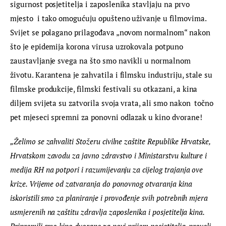
sigurnost posjetitelja i zaposlenika stavljaju na prvo 
mjesto  i tako omogućuju opušteno uživanje u filmovima. 
Svijet se polagano prilagođava „novom normalnom“ nakon 
što je epidemija korona virusa uzrokovala potpuno 
zaustavljanje svega na što smo navikli u normalnom 
životu. Karantena je zahvatila i filmsku industriju, stale su 
filmske produkcije, filmski festivali su otkazani, a kina 
diljem svijeta su zatvorila svoja vrata, ali smo nakon  točno 
pet mjeseci spremni za ponovni odlazak u kino dvorane!
„Želimo se zahvaliti Stožeru civilne zaštite Republike Hrvatske, 
Hrvatskom zavodu za javno zdravstvo i Ministarstvu kulture i 
medija RH na potpori i razumijevanju za cijelog trajanja ove 
krize. Vrijeme od zatvaranja do ponovnog otvaranja kina 
iskoristili smo za planiranje i provođenje svih potrebnih mjera 
usmjerenih na zaštitu zdravlja zaposlenika i posjetitelja kina. 
Pripremili smo kino dvorane za novi prijem posjetitelja, proveli 