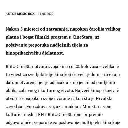
AUTOR
MUSIC BOX
11.08.2020.
Nakon 5 mjeseci od zatvaranja, napokon čarolija velikog 
platna i bogat filmski program u CineStaru, uz  
poštivanje preporuka nadležnih tijela za 
kinoprikazivačku djelatnost.
Blitz-CineStar otvara svoja kina od 20. kolovoza – velika je 
to vijest za sve ljubitelje kina koji će već tjednima iščekuju 
datum otvorenja jer je odlazak u kino jedan od omiljenih 
oblika zabavnog i kulturnog života. Najveći kinoprikazivač 
otvorit će napokon svoje dvorane nakon što je Hrvatski 
zavod za javno zdravstvo, uz suradnju s Ministarstvom 
kulture i medija RH i Blitz-CineStarom, pripremio 
odgovarajuće preporuke za poslovanje multipleks kina koje 