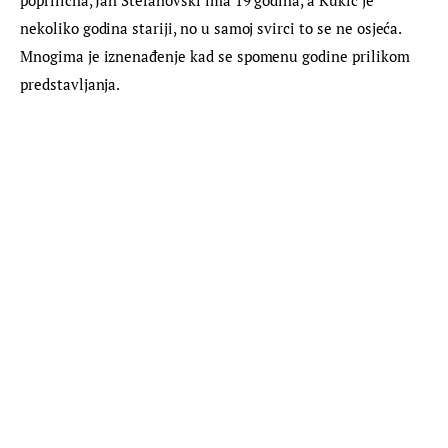
poprilična, Jan Stefanovski ima 19 godina, a Kukić je 
nekoliko godina stariji, no u samoj svirci to se ne osjeća. 
Mnogima je iznenađenje kad se spomenu godine prilikom 
predstavljanja.