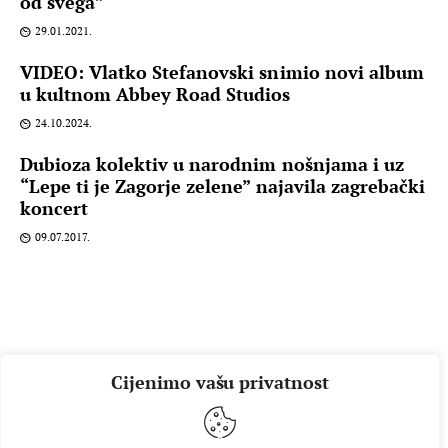
od svega”
29.01.2021.
VIDEO: Vlatko Stefanovski snimio novi album
u kultnom Abbey Road Studios
24.10.2024.
Dubioza kolektiv u narodnim nošnjama i uz
“Lepe ti je Zagorje zelene” najavila zagrebački
koncert
09.07.2017.
Cijenimo vašu privatnost