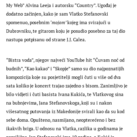
My Web” Alvina Leeja i autorsku “Country”. Ugođaj je 
dodatno začinjen, kako je sam Vlatko Stefanovski 
spomenuo, posebnim ‘
mojom’ 
kojeg ima svirajući u 
Dubrovniku, te gitarom koju je posudio posebno za taj dio 
nastupa potpisanu od strane J.J. Calea.
“Bistra voda”, njegov najveći YouTube hit “Čuvam noć od 
budnih”, “Kao kakao” i “Skopje” samo su dio najpoznatijih 
kompozicija koje su posjetitelji mogli čuti u više od dva 
sata koliko je koncert trajao zajedno s bisom. Zanimljivo je 
bilo vidjeti i čuti basista Ivana Kukića, te Vlatkovog sina 
na bubnjevima, Jana Stefanovskoga, koji su i nakon 
višesatnog putovanja iz Makedonije svirali kao da su kod 
sebe doma. Opušteno, nasmijano, neopterećeno i bez 
ikakvih briga. U odnosu na Vlatka, razlika u godinama je 