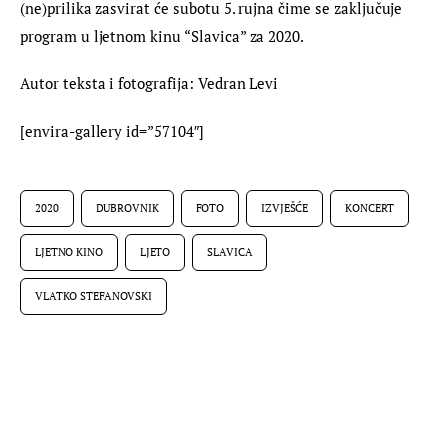
(ne)prilika zasvirat će subotu 5. rujna čime se zaključuje 
program u ljetnom kinu “Slavica” za 2020.
Autor teksta i fotografija: Vedran Levi
[envira-gallery id=”57104″]
2020
DUBROVNIK
FOTO
IZVJEŠĆE
KONCERT
LJETNO KINO
LJETO
SLAVICA
VLATKO STEFANOVSKI