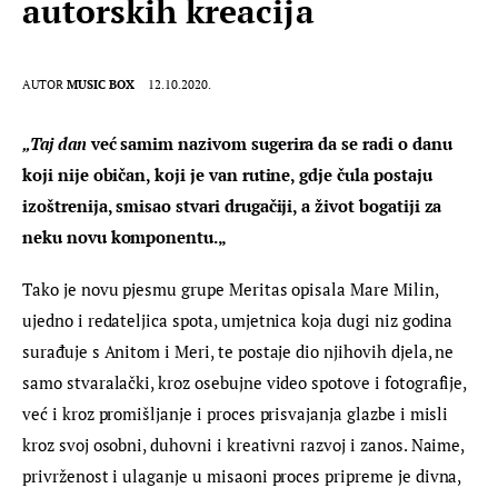
autorskih kreacija
AUTOR
MUSIC BOX
12.10.2020.
„Taj dan
 već samim nazivom sugerira da se radi o danu 
koji nije običan, koji je van rutine, gdje čula postaju 
izoštrenija, smisao stvari drugačiji, a život bogatiji za 
neku novu komponentu.„
Tako je novu pjesmu grupe Meritas opisala Mare Milin, 
ujedno i redateljica spota, umjetnica koja dugi niz godina 
surađuje s Anitom i Meri, te postaje dio njihovih djela, ne 
samo stvaralački, kroz osebujne video spotove i fotografije, 
već i kroz promišljanje i proces prisvajanja glazbe i misli 
kroz svoj osobni, duhovni i kreativni razvoj i zanos. Naime, 
privrženost i ulaganje u misaoni proces pripreme je divna, 