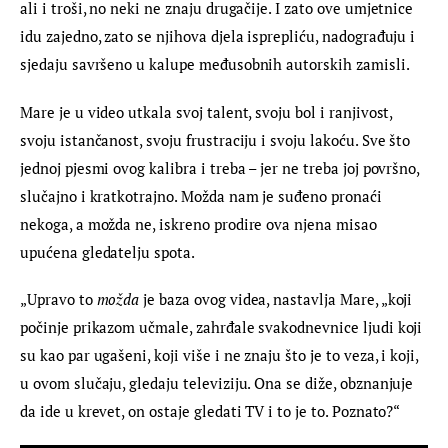
ali i troši, no neki ne znaju drugačije. I zato ove umjetnice 
idu zajedno, zato se njihova djela isprepliću, nadograđuju i 
sjedaju savršeno u kalupe međusobnih autorskih zamisli.
Mare je u video utkala svoj talent, svoju bol i ranjivost, 
svoju istančanost, svoju frustraciju i svoju lakoću. Sve što 
jednoj pjesmi ovog kalibra i treba – jer ne treba joj površno, 
slučajno i kratkotrajno. Možda nam je suđeno pronaći 
nekoga, a možda ne, iskreno prodire ova njena misao 
upućena gledatelju spota.
„Upravo to 
možda
 je baza ovog videa, nastavlja Mare, „koji 
počinje prikazom učmale, zahrđale svakodnevnice ljudi koji 
su kao par ugašeni, koji više i ne znaju što je to veza, i koji, 
u ovom slučaju, gledaju televiziju. Ona se diže, obznanjuje 
da ide u krevet, on ostaje gledati TV i to je to. Poznato?“