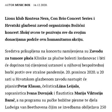
AUTOR
MUSIC BOX
16.12.2020.
Lions klub Kontesa Nera, Con Brio Concert Series i 
Hrvatski glazbeni zavod organiziraju Božićni 
koncert 
Slušaj srcem
 te pozivaju sve da svojim 
donacijama podrže ovu humanitarnu akciju.
Sredstva prikupljena na koncertu namijenjena su 
Zavodu 
za tumore pluća
 Klinike za plućne bolesti Jordanovac i biti 
će doprinos toj cijenjenoj ustanovi u njihovoj bespoštednoj 
borbi protiv ove strašne pandemije. 20. prosinca 2020. u 20 
sati u Hrvatskom glazbenom zavodu nastupit će 
pijanist
Petar Klasan
, čelistica
Liina Leijala
, 
sopranistica 
Ivana Duvnjak
 i flautistica 
Marija Viktorija 
Barač
, a na programu su pučke božićne pjesme te djela 
Ludwiga van Beethovena čijim se izvedbama obilježava 250 