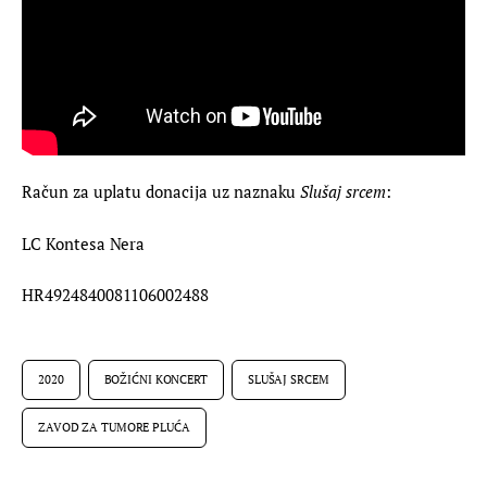
Račun za uplatu donacija uz naznaku 
Slušaj srcem
:
LC Kontesa Nera
HR4924840081106002488
2020
BOŽIĆNI KONCERT
SLUŠAJ SRCEM
ZAVOD ZA TUMORE PLUĆA