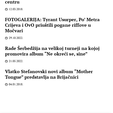
centru
12.03.2018.
FOTOGALERIJA: Tyrant Usurper, Po’ Metra
Crijeva i OvO priuštili pogane riffove u
Močvari
29.10.2022.
Rade Šerbedžija na velikoj turneji na kojoj
promovira album “Ne okreći se, sine”
21.05.2022.
Vlatko Stefanovski novi album “Mother
Tongue” predstavlja na Brijačnici
04.01.2018.