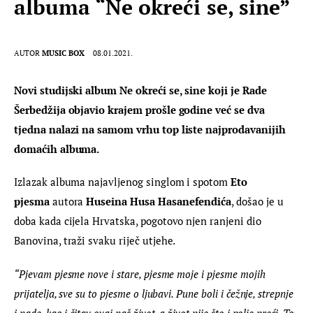
albuma “Ne okreći se, sine”
AUTOR
MUSIC BOX
08.01.2021.
Novi studijski album Ne okreći se, sine koji je Rade 
Šerbedžija objavio krajem prošle godine već se dva 
tjedna nalazi na samom vrhu top liste najprodavanijih 
domaćih albuma.
Izlazak albuma najavljenog singlom i spotom 
Eto 
pjesma
 autora
 Huseina Husa Hasanefendića
, došao je u 
doba kada cijela Hrvatska, pogotovo njen ranjeni dio 
Banovina, traži svaku riječ utjehe.
“Pjevam pjesme nove i stare, pjesme moje i pjesme mojih 
prijatelja, sve su to pjesme o ljubavi. Pune boli i čežnje, strepnje 
i nade, kao i čitav ovaj naš život, a život nije što i polje preći. To 