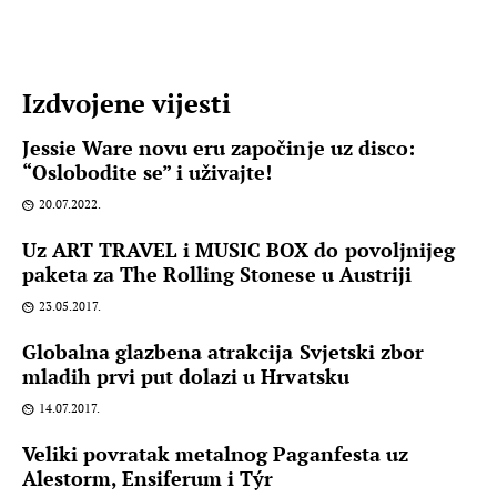
Izdvojene vijesti
Jessie Ware novu eru započinje uz disco:
“Oslobodite se” i uživajte!
20.07.2022.
Uz ART TRAVEL i MUSIC BOX do povoljnijeg
paketa za The Rolling Stonese u Austriji
23.05.2017.
Globalna glazbena atrakcija Svjetski zbor
mladih prvi put dolazi u Hrvatsku
14.07.2017.
Veliki povratak metalnog Paganfesta uz
Alestorm, Ensiferum i Týr