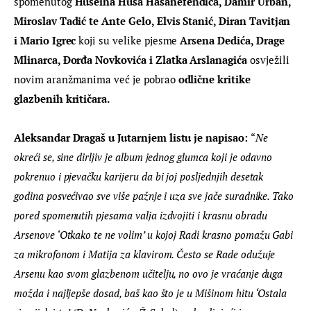
spomenutog 
Huseina Husa Hasanefendića, Damir Urban, 
Miroslav Tadić te Ante Gelo, Elvis Stanić, Diran Tavitjan 
i Mario Igrec 
koji su velike pjesme 
Arsena Dedića, Drage 
Mlinarca, Đorđa Novkovića i Zlatka Arslanagića 
osvježili 
novim aranžmanima već je pobrao
 odlične kritike 
glazbenih kritičara.
Aleksandar Dragaš u Jutarnjem listu je napisao: 
“
Ne 
okreći se, sine dirljiv je album jednog glumca koji je odavno 
pokrenuo i pjevačku karijeru da bi joj posljednjih desetak 
godina posvećivao sve više pažnje i uza sve jače suradnike. Tako 
pored spomenutih pjesama valja izdvojiti i krasnu obradu 
Arsenove ‘Otkako te ne volim’ u kojoj Radi krasno pomažu Gabi 
za mikrofonom i Matija za klavirom. Često se Rade odužuje 
Arsenu kao svom glazbenom učitelju, no ovo je vraćanje duga 
možda i najljepše dosad, baš kao što je u Mišinom hitu ‘Ostala 