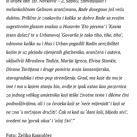
si uvijek ista’ (Đ. Novković – Ž. Sabol), zahvaljujući i 
melankoličnom Gelinom aranžmanu, Rade dosegnuo još veću 
dubinu. Prilično je znakovito i koliko se dobro Rade sa svojim 
sugestivnim glasom snašao u Husovim ‘Eto pjesma’ i ‘Kasna 
jesen dolazi’ te u Urbanovoj ‘Govorila je tako tiho, tiho, tiho’, 
odnosno koliko su i Hus i Urban pogodili Radin senzibilitet 
kojim je uz plejadu cijenjenih glazbenika, aranžera i autora, 
uključivši Miroslava Tadića, Marija Igreca, Elvisa Stanića, 
Dirana Tavitjana i druge pomirio svoja šansonijerska, 
starogradska i etno-pop stremljenja. Grad, ma koje da mu je 
ime i ma u kojem stanju bio, ovdje je ipak ostao kao pozornica 
za jednog velikog umjetnika koji teške životne teme i dileme čini 
podnošljivijima, ali i za čovjeka koji se ‘neće mijenjati’ i koji se 
ne zna ‘s mržnjom družiti’. Čak ni kad su ‘dani loši, blijedo sivi’, 
svedeni na ‘gorak okus’ i ‘očaj živi’.”
Foto: Željko Koprolčec