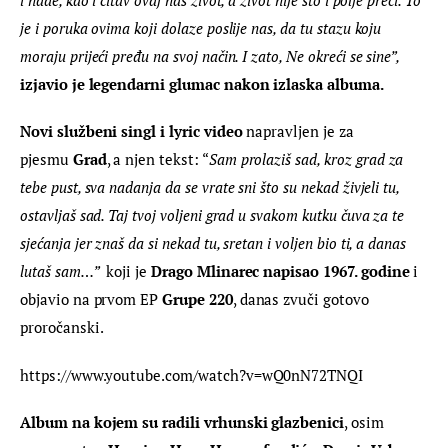
je i poruka ovima koji dolaze poslije nas, da tu stazu koju 
moraju prijeći pređu na svoj način. I zato, Ne okreći se sine”,
izjavio je legendarni glumac nakon izlaska albuma.
Novi službeni singl i lyric video 
napravljen je za 
pjesmu
 Grad
, a njen tekst: “
Sam prolaziš sad, kroz grad za 
tebe pust, sva nadanja da se vrate sni što su nekad živjeli tu, 
ostavljaš sad. Taj tvoj voljeni grad u svakom kutku čuva za te 
sjećanja jer znaš da si nekad tu, sretan i voljen bio ti, a danas 
lutaš sam…”  
koji je 
Drago Mlinarec napisao 1967. godine
 i 
objavio na prvom EP
 Grupe 220
, danas zvuči gotovo 
proročanski.
https://www.youtube.com/watch?v=wQ0nN72TNQI
Album na kojem su radili vrhunski glazbenici
, osim 