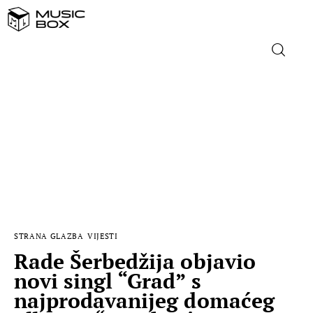
NASLOVNICA
DOMAĆA GLAZBA
STRANA GLAZBA
FILM
STRANA GLAZBA
VIJESTI
MUSIC BOX
Rade Šerbedžija objavio
novi singl “Grad” s
najprodavanijeg domaćeg