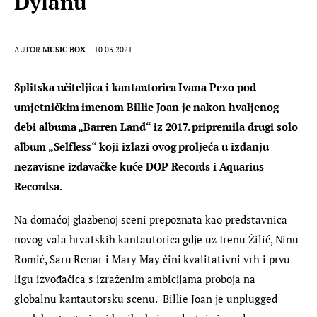
Dylanu
AUTOR
MUSIC BOX
10.03.2021.
Splitska učiteljica i kantautorica Ivana Pezo pod 
umjetničkim imenom Billie Joan je nakon hvaljenog 
debi albuma „Barren Land“ iz 2017. pripremila drugi solo 
album „Selfless“ koji izlazi ovog proljeća u izdanju 
nezavisne izdavačke kuće DOP Records i Aquarius 
Recordsa.
Na domaćoj glazbenoj sceni prepoznata kao predstavnica 
novog vala hrvatskih kantautorica gdje uz Irenu Žilić, Ninu 
Romić, Saru Renar i Mary May čini kvalitativni vrh i prvu 
ligu izvođačica s izraženim ambicijama proboja na 
globalnu kantautorsku scenu.  Billie Joan je unplugged 