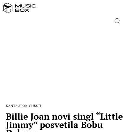
NASLOVNICA
DOMAĆA GLAZBA
STRANA GLAZBA
FILM
MUSIC BOX
KANTAUTOR
VIJESTI
Billie Joan novi singl “Little
Jimmy” posvetila Bobu