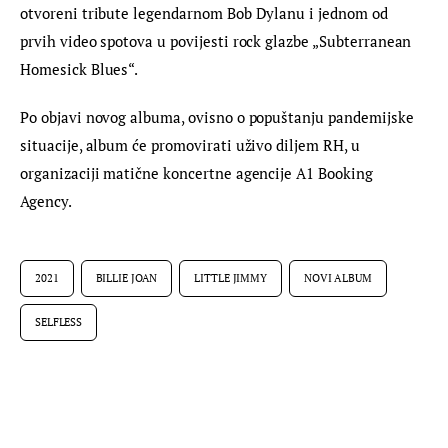
otvoreni tribute legendarnom Bob Dylanu i jednom od 
prvih video spotova u povijesti rock glazbe „Subterranean 
Homesick Blues“.
Po objavi novog albuma, ovisno o popuštanju pandemijske 
situacije, album će promovirati uživo diljem RH, u 
organizaciji matične koncertne agencije A1 Booking 
Agency.
2021
BILLIE JOAN
LITTLE JIMMY
NOVI ALBUM
SELFLESS