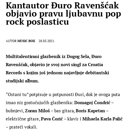
Kantautor Đuro Ravenšćak
objavio pravu ljubavnu pop
rock poslasticu
AUTOR
MUSIC BOX
28.03.2021.
Multitalentirani glazbenik iz Dugog Sela, Đuro 
Ravenšćak, objavio je svoj novi singl za Croatia 
Records s kojim još jednom najavljuje debitantski 
studijski album.
“Ostani tu” potpisuje u potpunosti Đuri, dok je ovoga puta 
imao niz gostućujućih glazbenika: 
Domagoj Čondrić
 – 
bubnjevi, 
Zoran Miloš
 – bas gitara, 
Boris Kapetan
 – 
električne gitare, 
Pava Ćorić 
– klavir i 
Mihaela Karla Palić
– prateći vokali.