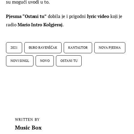
su mogući uvodi u to.
Pjesma “Ostani tu”
 dobila je i prigodni 
lyric video
 koji je 
radio 
Mario Intro Kolgjeraj
.
2021
ĐURO RAVENŠĆAK
KANTAUTOR
NOVA PJESMA
NOVI SINGL
NOVO
OSTANI TU
WRITTEN BY
Music Box