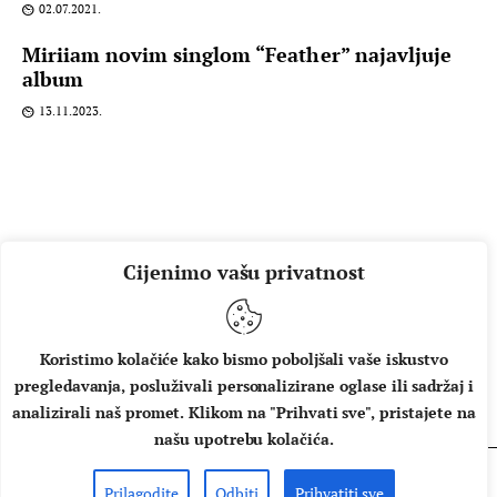
02.07.2021.
Miriiam novim singlom “Feather” najavljuje
album
13.11.2023.
Cijenimo vašu privatnost
Koristimo kolačiće kako bismo poboljšali vaše iskustvo
pregledavanja, posluživali personalizirane oglase ili sadržaj i
O NAMA
IMPRESSUM
UVJETI KORIŠTENJA
analizirali naš promet. Klikom na "Prihvati sve", pristajete na
našu upotrebu kolačića.
Prilagodite
Odbiti
Prihvatiti sve
Copyright © 2026 Music Box - All rights reserved.